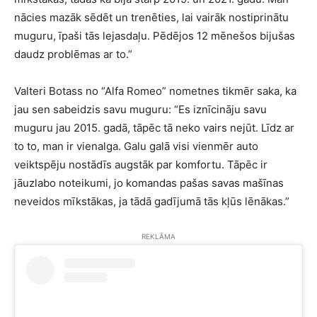
nācies mazāk sēdēt un trenēties, lai vairāk nostiprinātu
muguru, īpaši tās lejasdaļu. Pēdējos 12 mēnešos bijušas
daudz problēmas ar to.”
Valteri Botass no “Alfa Romeo” nometnes tikmēr saka, ka
jau sen sabeidzis savu muguru: “Es iznīcināju savu
muguru jau 2015. gadā, tāpēc tā neko vairs nejūt. Līdz ar
to to, man ir vienalga. Galu galā visi vienmēr auto
veiktspēju nostādīs augstāk par komfortu. Tāpēc ir
jāuzlabo noteikumi, jo komandas pašas savas mašīnas
neveidos mīkstākas, ja tādā gadījumā tās kļūs lēnākas.”
REKLĀMA