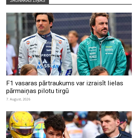
JAUNĀKĀS ZIŅAS
F1 vasaras pārtraukums var izraisīt lielas
pārmaiņas pilotu tirgū
7. August, 2026