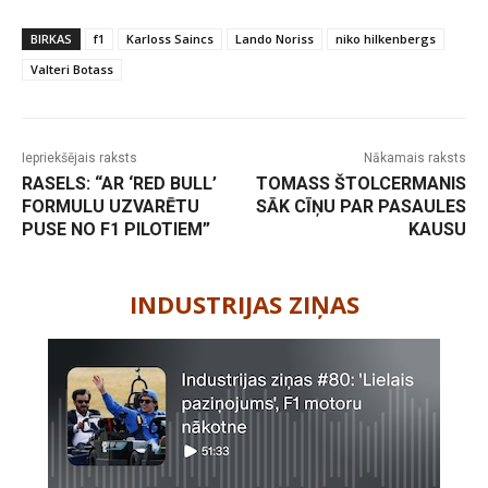
BIRKAS
f1
Karloss Saincs
Lando Noriss
niko hilkenbergs
Valteri Botass
Iepriekšējais raksts
Nākamais raksts
RASELS: “AR ‘RED BULL’
TOMASS ŠTOLCERMANIS
FORMULU UZVARĒTU
SĀK CĪŅU PAR PASAULES
PUSE NO F1 PILOTIEM”
KAUSU
-
INDUSTRIJAS ZIŅAS