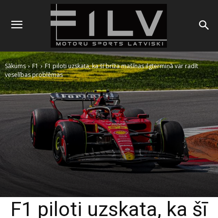
Sākums
F1
F1 piloti uzskata, ka šī brīža mašīnas ilgtermiņā var radīt
veselības problēmas
F1 piloti uzskata, ka šī