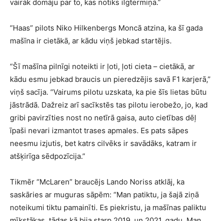
vairāk domāju par to, kas notiks ilgtermiņā.”
“Haas” pilots Niko Hilkenbergs Moncā atzina, ka šī gada
mašīna ir cietākā, ar kādu viņš jebkad startējis.
“Šī mašīna pilnīgi noteikti ir ļoti, ļoti cieta – cietākā, ar
kādu esmu jebkad braucis un pieredzējis savā F1 karjerā,”
viņš sacīja. “Vairums pilotu uzskata, ka pie šīs lietas būtu
jāstrādā. Dažreiz arī sacīkstēs tas pilotu ierobežo, jo, kad
gribi pavirzīties nost no netīrā gaisa, auto cietības dēļ
īpaši nevari izmantot trases apmales. Es pats sāpes
neesmu izjutis, bet katrs cilvēks ir savādāks, katram ir
atšķirīga sēdpozīcija.”
Tikmēr “McLaren” braucējs Lando Noriss atklāj, ka
saskāries ar muguras sāpēm: “Man patiktu, ja šajā ziņā
noteikumi tiktu pamainīti. Es piekristu, ja mašīnas paliktu
mīkstākas, tādas kā bija starp 2019. un 2021. gadu. Man