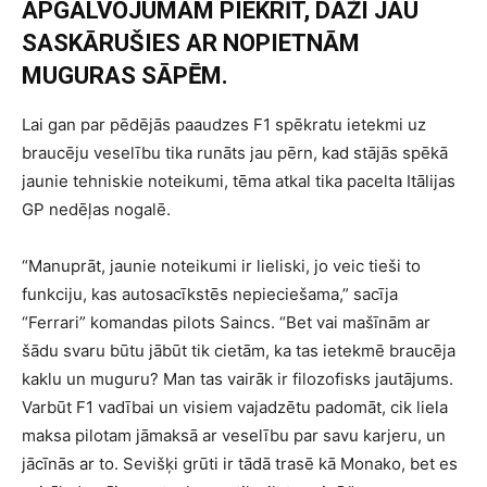
APGALVOJUMAM PIEKRĪT, DAŽI JAU
SASKĀRUŠIES AR NOPIETNĀM
MUGURAS SĀPĒM.
Lai gan par pēdējās paaudzes F1 spēkratu ietekmi uz
braucēju veselību tika runāts jau pērn, kad stājās spēkā
jaunie tehniskie noteikumi, tēma atkal tika pacelta Itālijas
GP nedēļas nogalē.
“Manuprāt, jaunie noteikumi ir lieliski, jo veic tieši to
funkciju, kas autosacīkstēs nepieciešama,” sacīja
“Ferrari” komandas pilots Saincs. “Bet vai mašīnām ar
šādu svaru būtu jābūt tik cietām, ka tas ietekmē braucēja
kaklu un muguru? Man tas vairāk ir filozofisks jautājums.
Varbūt F1 vadībai un visiem vajadzētu padomāt, cik liela
maksa pilotam jāmaksā ar veselību par savu karjeru, un
jācīnās ar to. Sevišķi grūti ir tādā trasē kā Monako, bet es