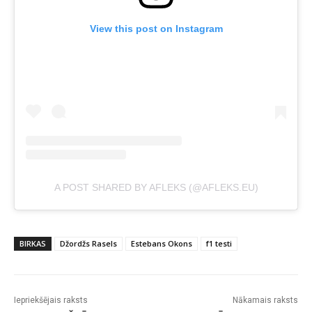
View this post on Instagram
A POST SHARED BY AFLEKS (@AFLEKS.EU)
BIRKAS
Džordžs Rasels
Estebans Okons
f1 testi
Iepriekšējais raksts
Nākamais raksts