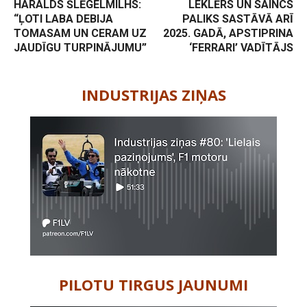
HARALDS ŠLĒGELMILHS:
LEKLĒRS UN SAINCS
“ĻOTI LABA DEBIJA
PALIKS SASTĀVĀ ARĪ
TOMASAM UN CERAM UZ
2025. GADĀ, APSTIPRINA
JAUDĪGU TURPINĀJUMU”
‘FERRARI’ VADĪTĀJS
-
INDUSTRIJAS ZIŅAS
PILOTU TIRGUS JAUNUMI