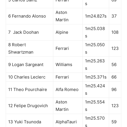
s
Aston
6 Fernando Alonso
1m24.827s
37
Martin
1m25.038
7 Jack Doohan
Alpine
108
s
8 Robert
1m25.050
Ferrari
123
Shwartzman
s
1m25.263
9 Logan Sargeant
Williams
56
s
10 Charles Leclerc
Ferrari
1m25.371s
66
1m25.424
11 Theo Pourchaire
Alfa Romeo
96
s
Aston
1m25.554
12 Felipe Drugovich
123
Martin
s
1m25.570
13 Yuki Tsunoda
AlphaTauri
59
s