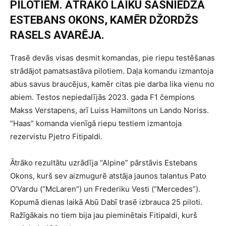
PILOTIEM. ĀTRĀKO LAIKU SASNIEDZA
ESTEBANS OKONS, KAMĒR DŽORDŽS
RASELS AVARĒJA.
Trasē devās visas desmit komandas, pie riepu testēšanas
strādājot pamatsastāva pilotiem. Daļa komandu izmantoja
abus savus braucējus, kamēr citas pie darba lika vienu no
abiem. Testos nepiedalījās 2023. gada F1 čempions
Makss Verstapens, arī Luiss Hamiltons un Lando Noriss.
“Haas” komanda vienīgā riepu testiem izmantoja
rezervistu Pjetro Fitipaldi.
Ātrāko rezultātu uzrādīja “Alpine” pārstāvis Estebans
Okons, kurš sev aizmugurē atstāja jaunos talantus Pato
O’Vardu (“McLaren”) un Frederiku Vesti (“Mercedes”).
Kopumā dienas laikā Abū Dabī trasē izbrauca 25 piloti.
Ražīgākais no tiem bija jau pieminētais Fitipaldi, kurš