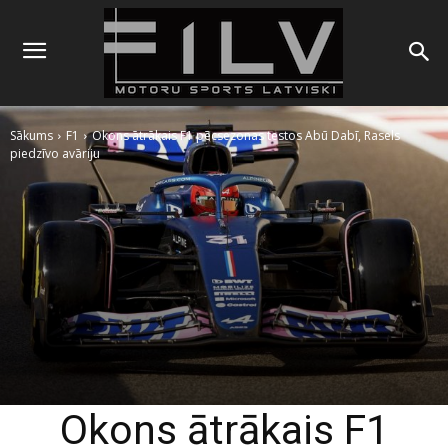
Sākums
F1
Okons ātrākais F1 pēcsezonas testos Abū Dabī, Rasels
piedzīvo avāriju
Okons ātrākais F1