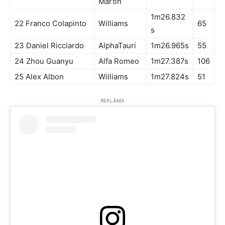
Martin
1m26.832
22 Franco Colapinto
Williams
65
s
23 Daniel Ricciardo
AlphaTauri
1m26.965s
55
24 Zhou Guanyu
Alfa Romeo
1m27.387s
106
25 Alex Albon
Williams
1m27.824s
51
REKLĀMA