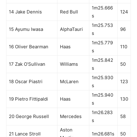
1m25.666
14 Jake Dennis
Red Bull
124
s
1m25.753
15 Ayumu Iwasa
AlphaTauri
96
s
1m25.779
16 Oliver Bearman
Haas
110
s
1m25.842
17 Zak O’Sullivan
Williams
50
s
1m25.930
18 Oscar Piastri
McLaren
123
s
1m25.940
19 Pietro Fittipaldi
Haas
130
s
1m26.283
20 George Russell
Mercedes
58
s
Aston
21 Lance Stroll
1m26.681s
50