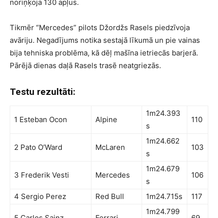
noriņķoja 130 apļus.
Tikmēr “Mercedes” pilots Džordžs Rasels piedzīvoja
avāriju. Negadījums notika sestajā līkumā un pie vainas
bija tehniska problēma, kā dēļ mašīna ietriecās barjerā.
Pārējā dienas daļā Rasels trasē neatgriezās.
Testu rezultāti:
1m24.393
1 Esteban Ocon
Alpine
110
s
1m24.662
2 Pato O’Ward
McLaren
103
s
1m24.679
3 Frederik Vesti
Mercedes
106
s
4 Sergio Perez
Red Bull
1m24.715s
117
1m24.799
5 Carlos Sainz
Ferrari
69