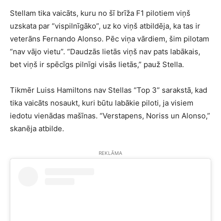
Stellam tika vaicāts, kuru no šī brīža F1 pilotiem viņš
uzskata par “vispilnīgāko”, uz ko viņš atbildēja, ka tas ir
veterāns Fernando Alonso. Pēc viņa vārdiem, šim pilotam
“nav vājo vietu”. “Daudzās lietās viņš nav pats labākais,
bet viņš ir spēcīgs pilnīgi visās lietās,” pauž Stella.
Tikmēr Luiss Hamiltons nav Stellas “Top 3” sarakstā, kad
tika vaicāts nosaukt, kuri būtu labākie piloti, ja visiem
iedotu vienādas mašīnas. “Verstapens, Noriss un Alonso,”
skanēja atbilde.
REKLĀMA