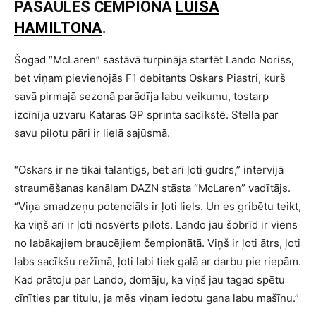
PASAULES ČEMPIONA
LUISA
HAMILTONA
.
Šogad “McLaren” sastāvā turpināja startēt Lando Noriss,
bet viņam pievienojās F1 debitants Oskars Piastri, kurš
savā pirmajā sezonā parādīja labu veikumu, tostarp
izcīnīja uzvaru Kataras GP sprinta sacīkstē. Stella par
savu pilotu pāri ir lielā sajūsmā.
“Oskars ir ne tikai talantīgs, bet arī ļoti gudrs,” intervijā
straumēšanas kanālam DAZN stāsta “McLaren” vadītājs.
“Viņa smadzeņu potenciāls ir ļoti liels. Un es gribētu teikt,
ka viņš arī ir ļoti nosvērts pilots. Lando jau šobrīd ir viens
no labākajiem braucējiem čempionātā. Viņš ir ļoti ātrs, ļoti
labs sacīkšu režīmā, ļoti labi tiek galā ar darbu pie riepām.
Kad prātoju par Lando, domāju, ka viņš jau tagad spētu
cīnīties par titulu, ja mēs viņam iedotu gana labu mašīnu.”