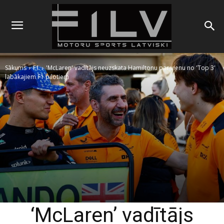
Sākums
F1
'McLaren' vadītājs neuzskata Hamiltonu par vienu no 'Top 3'
labākajiem F1 pilotiem
‘McLaren’ vadītājs