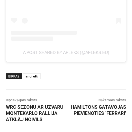
A POST SHARED BY AFLEKS (@AFLEKS.EU)
BIRKAS
andretti
Iepriekšējais raksts
Nākamais raksts
WRC SEZONU AR UZVARU
HAMILTONS GATAVOJAS
MONTEKARLO RALLIJĀ
PIEVIENOTIES ‘FERRARI’
ATKLĀJ NOIVILS
-