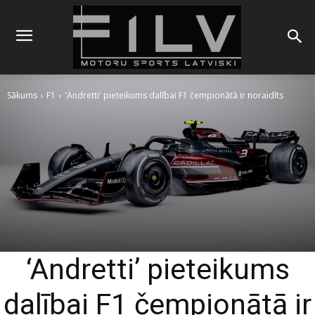
Sākums
F1
'Andretti' pieteikums dalībai F1 čempionātā ir noraidīts
‘Andretti’ pieteikums
dalībai F1 čempionātā ir