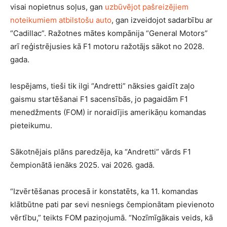
visai nopietnus soļus, gan
uzbūvējot pašreizējiem
noteikumiem atbilstošu auto
, gan izveidojot sadarbību ar
“Cadillac”. Ražotnes mātes kompānija “General Motors”
arī reģistrējusies kā F1 motoru ražotājs sākot no 2028.
gada.
Iespējams, tieši tik ilgi “Andretti” nāksies gaidīt zaļo
gaismu startēšanai F1 sacensībās, jo pagaidām F1
menedžments (FOM) ir noraidījis amerikāņu komandas
pieteikumu.
Sākotnējais plāns paredzēja, ka “Andretti” vārds F1
čempionātā ienāks 2025. vai 2026. gadā.
“Izvērtēšanas procesā ir konstatēts, ka 11. komandas
klātbūtne pati par sevi nesniegs čempionātam pievienoto
vērtību,” teikts FOM paziņojumā. “Nozīmīgākais veids, kā