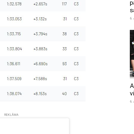
p
s
6.
A
v
6.
REKLĀMA