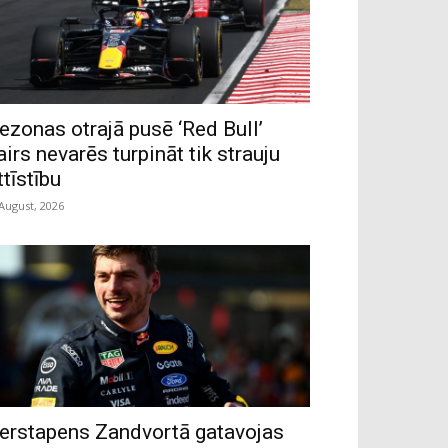
ezonas otrajā pusē ‘Red Bull’
airs nevarēs turpināt tik strauju
ttīstību
 August, 2026
erstapens Zandvortā gatavojas