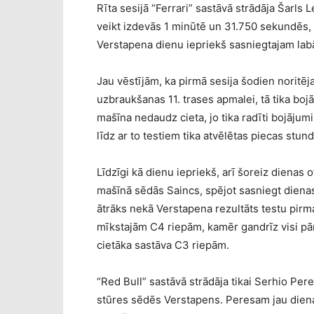
Rīta sesijā “Ferrari” sastāvā strādāja Šarls 
veikt izdevās 1 minūtē un 31.750 sekundēs,
Verstapena dienu iepriekš sasniegtajam lab
Jau vēstījām, ka pirmā sesija šodien noritēj
uzbraukšanas 11. trases apmalei, tā tika boj
mašīna nedaudz cieta, jo tika radīti bojājum
līdz ar to testiem tika atvēlētas piecas stund
Līdzīgi kā dienu iepriekš, arī šoreiz dienas o
mašīnā sēdās Saincs, spējot sasniegt dienas
ātrāks nekā Verstapena rezultāts testu pirm
mīkstajām C4 riepām, kamēr gandrīz visi pār
cietāka sastāva C3 riepām.
“Red Bull” sastāvā strādāja tikai Serhio Pere
stūres sēdēs Verstapens. Peresam jau dien