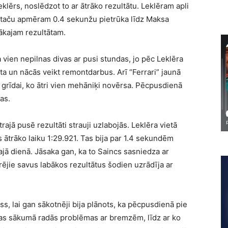
Leklērs, noslēdzot to ar ātrāko rezultātu. Leklēram apli
 taču apmēram 0.4 sekunžu pietrūka līdz Maksa
ākajam rezultātam.
a vien nepilnas divas ar pusi stundas, jo pēc Leklēra
āta un nācās veikt remontdarbus. Arī “Ferrari” jaunā
i grīdai, ko ātri vien mehāniķi novērsa. Pēcpusdienā
as.
trajā pusē rezultāti strauji uzlabojās. Leklēra vietā
 ātrāko laiku 1:29.921. Tas bija par 1.4 sekundēm
ajā dienā. Jāsaka gan, ka to Saincs sasniedza ar
ējie savus labākos rezultātus šodien uzrādīja ar
ss, lai gan sākotnēji bija plānots, ka pēcpusdienā pie
as sākumā radās problēmas ar bremzēm, līdz ar ko