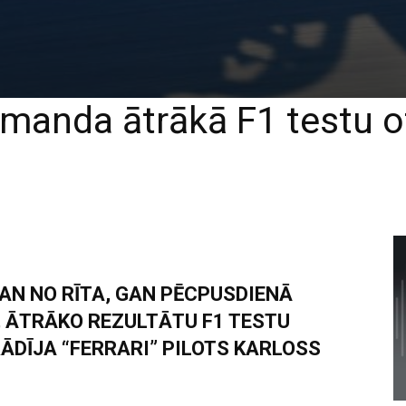
komanda ātrākā F1 testu o
GAN NO RĪTA, GAN PĒCPUSDIENĀ
 ĀTRĀKO REZULTĀTU F1 TESTU
ĀDĪJA “FERRARI” PILOTS KARLOSS