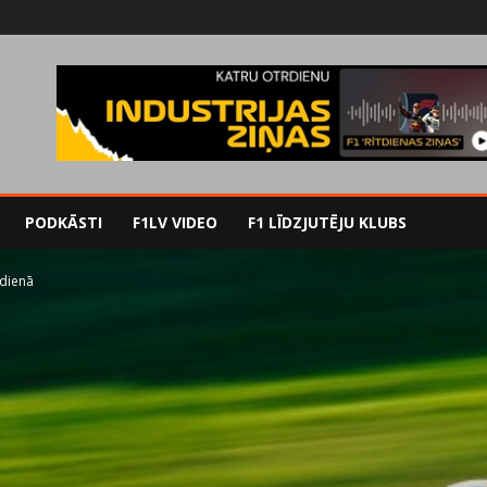
PODKĀSTI
F1LV VIDEO
F1 LĪDZJUTĒJU KLUBS
 dienā