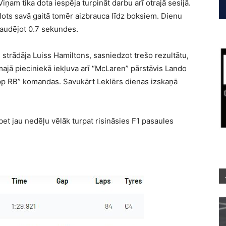
ņam tika dota iespēja turpināt darbu arī otrajā sesijā.
ilots savā gaitā tomēr aizbrauca līdz boksiem. Dienu
zaudējot 0.7 sekundes.
trādāja Luiss Hamiltons, sasniedzot trešo rezultātu,
majā pieciniekā iekļuva arī “McLaren” pārstāvis Lando
pp RB” komandas. Savukārt Leklērs dienas izskaņā
bet jau nedēļu vēlāk turpat risināsies F1 pasaules