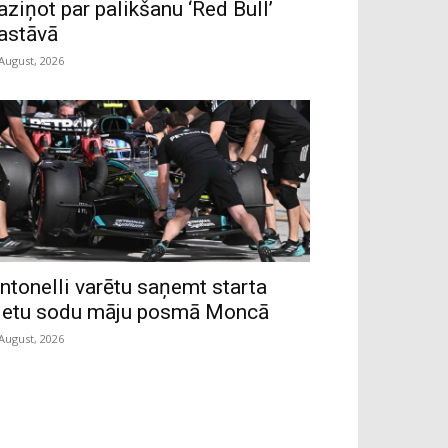
aziņot par palikšanu ‘Red Bull’
astāvā
 August, 2026
ntonelli varētu saņemt starta
ietu sodu māju posmā Moncā
 August, 2026