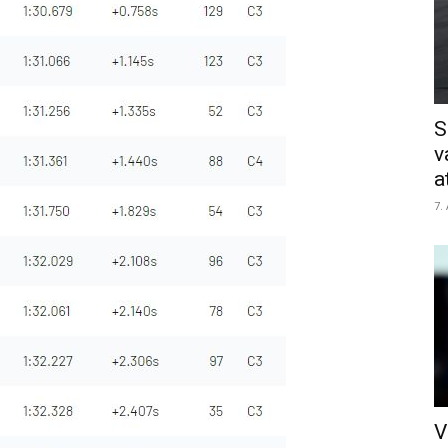
S
v
a
7.
V