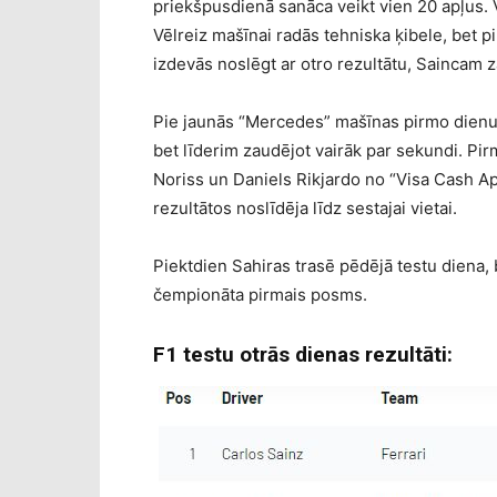
priekšpusdienā sanāca veikt vien 20 apļus. Vi
Vēlreiz mašīnai radās tehniska ķibele, bet p
izdevās noslēgt ar otro rezultātu, Saincam 
Pie jaunās “Mercedes” mašīnas pirmo dienu s
bet līderim zaudējot vairāk par sekundi. Pir
Noriss un Daniels Rikjardo no “Visa Cash A
rezultātos noslīdēja līdz sestajai vietai.
Piektdien Sahiras trasē pēdējā testu diena, 
čempionāta pirmais posms.
F1 testu otrās dienas rezultāti: