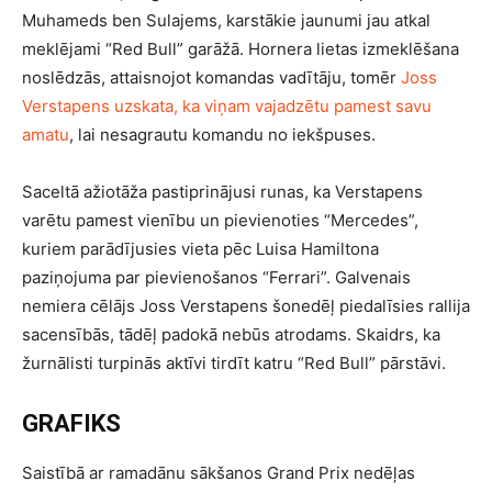
Muhameds ben Sulajems, karstākie jaunumi jau atkal
meklējami “Red Bull” garāžā. Hornera lietas izmeklēšana
noslēdzās, attaisnojot komandas vadītāju, tomēr
Joss
Verstapens uzskata, ka viņam vajadzētu pamest savu
amatu
, lai nesagrautu komandu no iekšpuses.
Saceltā ažiotāža pastiprinājusi runas, ka Verstapens
varētu pamest vienību un pievienoties “Mercedes”,
kuriem parādījusies vieta pēc Luisa Hamiltona
paziņojuma par pievienošanos “Ferrari”. Galvenais
nemiera cēlājs Joss Verstapens šonedēļ piedalīsies rallija
sacensībās, tādēļ padokā nebūs atrodams. Skaidrs, ka
žurnālisti turpinās aktīvi tirdīt katru “Red Bull” pārstāvi.
GRAFIKS
Saistībā ar ramadānu sākšanos Grand Prix nedēļas