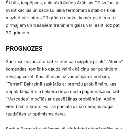
Šī būs, iespējams, aukstākā Saūda Arābijas GP izcīņa, jo
kvalifikācijas un sacīkšu laikā termometra stabiņš tikai
mazliet pārsniegs 20 grādu robežu, kamēr pa dienu uz
pirmajiem un trešajiem treniņiem gaiss var iesilt līdz pat
30 grādiem.
PROGNOZES
Šai trasei vajadzētu būt krietni parocīgākai priekš “Alpine”
komandas, tomēr ko daudz vairāk kā cīņu par punktiem
nevajag cerēt. Kas attiecas uz vadošajām vienībām,
“Ferrari” Bahreinā saskārās ar bremžu problēmām, kas
nepalīdzēja Šarla Leklēra riepu mūža pagarināšanai, bet
“Mercedes” mocījās ar dzesēšānas problēmām. Abām
vienībām ir krietni vairāk pamata uz šo nedēļas nogali
raudzīties ar optimisma devu.
Serhio Peresa braukšanas stils ir krietni piemērotāks ielu