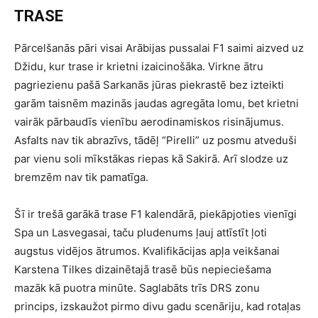
TRASE
Pārcelšanās pāri visai Arābijas pussalai F1 saimi aizved uz
Džidu, kur trase ir krietni izaicinošāka. Virkne ātru
pagriezienu pašā Sarkanās jūras piekrastē bez izteikti
garām taisnēm mazinās jaudas agregāta lomu, bet krietni
vairāk pārbaudīs vienību aerodinamiskos risinājumus.
Asfalts nav tik abrazīvs, tādēļ “Pirelli” uz posmu atveduši
par vienu soli mīkstākas riepas kā Sakirā. Arī slodze uz
bremzēm nav tik pamatīga.
Šī ir trešā garākā trase F1 kalendārā, piekāpjoties vienīgi
Spa un Lasvegasai, taču pludenums ļauj attīstīt ļoti
augstus vidējos ātrumos. Kvalifikācijas apļa veikšanai
Karstena Tilkes dizainētajā trasē būs nepieciešama
mazāk kā puotra minūte. Saglabāts trīs DRS zonu
princips, izskaužot pirmo divu gadu scenāriju, kad rotaļas