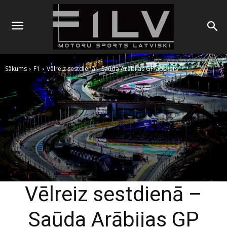
Sākums
F1
Vēlreiz sestdienā – Saūda Arābijas GP apskats
Vēlreiz sestdienā –
Saūda Arābijas GP