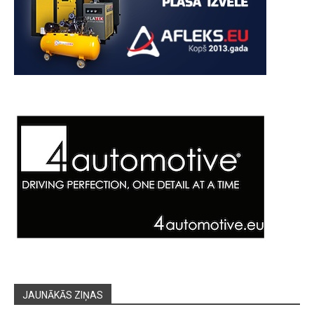
JAUNĀKĀS ZIŅAS