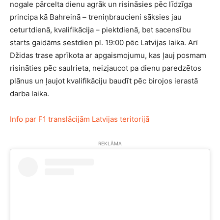
nogale pārcelta dienu agrāk un risināsies pēc līdzīga
principa kā Bahreinā – treniņbraucieni sāksies jau
ceturtdienā, kvalifikācija – piektdienā, bet sacensību
starts gaidāms sestdien pl. 19:00 pēc Latvijas laika. Arī
Džidas trase aprīkota ar apgaismojumu, kas ļauj posmam
risināties pēc saulrieta, neizjaucot pa dienu paredzētos
plānus un ļaujot kvalifikāciju baudīt pēc birojos ierastā
darba laika.
Info par F1 translācijām Latvijas teritorijā
REKLĀMA