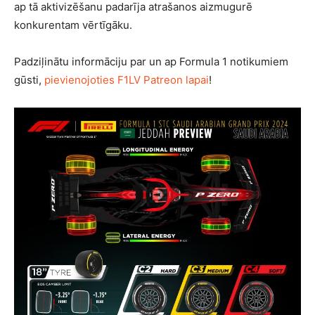
ap tā aktivizēšanu padarīja atrašanos aizmugurē
konkurentam vērtīgāku.
Padziļinātu informāciju par un ap Formula 1 notikumiem
gūsti,
pievienojoties F1LV Patreon lapai
!