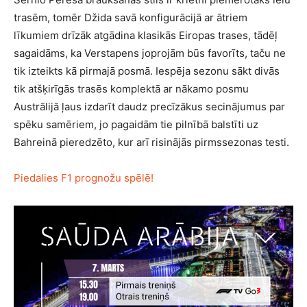
trasēm, tomēr Džida savā konfigurācijā ar ātriem
līkumiem drīzāk atgādina klasikās Eiropas trases, tādēļ
sagaidāms, ka Verstapens joprojām būs favorīts, taču ne
tik izteikts kā pirmajā posmā. Iespēja sezonu sākt divās
tik atšķirīgās trasēs komplektā ar nākamo posmu
Austrālijā ļaus izdarīt daudz precīzākus secinājumus par
spēku samēriem, jo pagaidām tie pilnībā balstīti uz
Bahreinā pieredzēto, kur arī risinājās pirmssezonas testi.
Piedalies F1 prognožu spēlē!