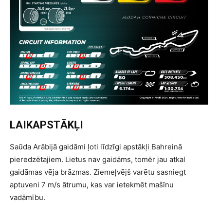
LAIKAPSTĀKĻI
Saūda Arābijā gaidāmi ļoti līdzīgi apstākļi Bahreinā
pieredzētajiem. Lietus nav gaidāms, tomēr jau atkal
gaidāmas vēja brāzmas. Ziemeļvējš varētu sasniegt
aptuveni 7 m/s ātrumu, kas var ietekmēt mašīnu
vadāmību.