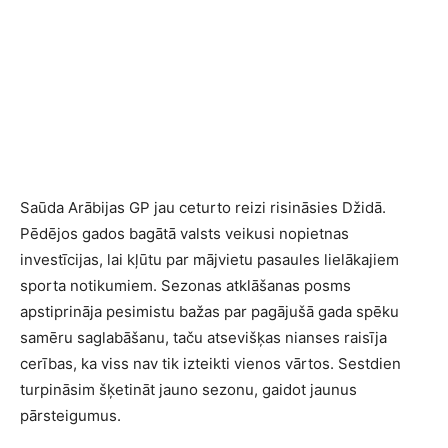
Saūda Arābijas GP jau ceturto reizi risināsies Džidā.
Pēdējos gados bagātā valsts veikusi nopietnas
investīcijas, lai kļūtu par mājvietu pasaules lielākajiem
sporta notikumiem. Sezonas atklāšanas posms
apstiprināja pesimistu bažas par pagājušā gada spēku
samēru saglabāšanu, taču atsevišķas nianses raisīja
cerības, ka viss nav tik izteikti vienos vārtos. Sestdien
turpināsim šķetināt jauno sezonu, gaidot jaunus
pārsteigumus.