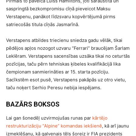
Pirmais to paveica Luiss Hamiltons, ļoti saraustītā un
saspringtā bezkompromisu cīņā pieveicot Maksu
Verstapenu, panākot līdzsvaru kopvērtējumā pirms
satriecošās titula cīņās Jasmarīnā.
Verstapens atbildes triecienu sniedza gadu vēlāk, tikai
pēdējos apļos nozogot uzvaru “Ferrari” braucējam Šarlam
Leklēram. Verstapens sacensības uzsāka tikai no ceturtās
pozīcijas, taču pērn tehniskas ķibeles kvalifikācijā lika
čempionam sanmierināties ar 15. starta pozīciju.
Sacīkstēm esot pusē, Verstapens pakāpās uz otro vietu,
taču noķert Serhio Peresu nebija iespējams.
BAZĀRS BOKSOS
Lai gan šonedēļ uzvirmojušas runas par
kārtējo
restrukturizāciju “Alpine” komandas iekšienē
, kā arī jaunu
izmeklēšanu, kā galvenais tēls šoreiz ir FIA prezidents