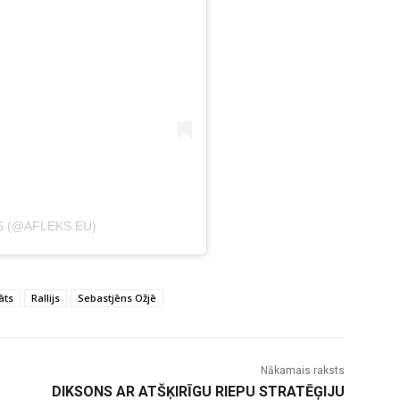
S (@AFLEKS.EU)
āts
Rallijs
Sebastjēns Ožjē
Nākamais raksts
DIKSONS AR ATŠĶIRĪGU RIEPU STRATĒĢIJU