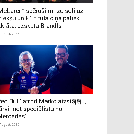
McLaren” spēruši milzu soli uz
riekšu un F1 titula cīņa paliek
tklāta, uzskata Brandls
 August, 2026
Red Bull’ atrod Marko aizstājēju,
ārvilinot speciālistu no
Mercedes’
 August, 2026