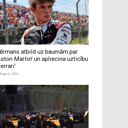
ērmans atbild uz baumām par
Aston Martin’ un apliecina uzticību
Ferrari’
 August, 2026