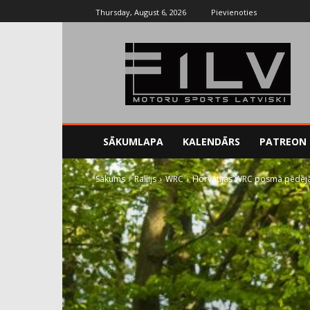
Thursday, August 6, 2026
Pievienoties
SĀKUMLAPA
KALENDĀRS
PATREON
Sākums
Rallijs
WRC
Horvātijas WRC posmā pēdējā