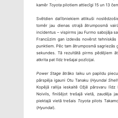
kamēr
Toyota
pilotiem attiecīgi 15 un 13 č
Svētdien dalībniekiem atlikuši noslēdzoši
tomēr jau dienas otrajā ātrumposmā vairā
incidentus – vispirms jau Furmo sabojāja sav
Francūzim gan izdevās novērst tehniskās 
punktiem. Pēc tam ātrumposmā sagriezās g
sekundes. Tā rezultātā pirms pēdējiem āt
atkrita pat līdz trešajai pozīcijai.
Power Stage
ātrāko laiku un papildu piec
pārspēja igauni Otu Tanaku (
Hyundai Shel
Kopējā rallija ieskaitē Ožjē pārsvaru līd
Noivils, finišējot trešajā vietā, zaudēja 
piektajā vietā trešais
Toyota
pilots Takamo
(
Hyundai
).