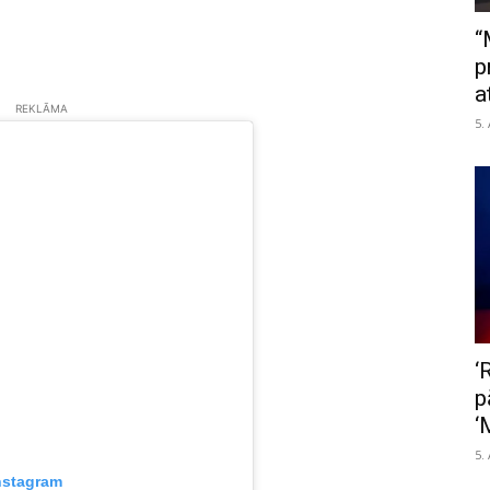
“
p
a
REKLĀMA
5.
‘
p
‘
5.
nstagram