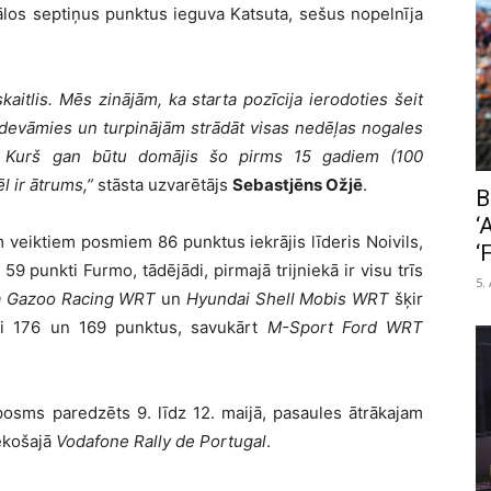
los septiņus punktus ieguva Katsuta, sešus nopelnīja
aitlis. Mēs zinājām, ka starta pozīcija ierodoties šeit
devāmies un turpinājām strādāt visas nedēļas nogales
i. Kurš gan būtu domājis šo pirms 15 gadiem (100
l ir ātrums,”
stāsta uzvarētājs
Sebastjēns Ožjē
.
B
‘
eiktiem posmiem 86 punktus iekrājis līderis Noivils,
‘
 punkti Furmo, tādējādi, pirmajā trijniekā ir visu trīs
5.
a Gazoo Racing WRT
un
Hyundai Shell Mobis WRT
šķir
īgi 176 un 169 punktus, savukārt
M-Sport Ford WRT
posms paredzēts 9. līdz 12. maijā, pasaules ātrākajam
iekošajā
Vodafone Rally de Portugal
.