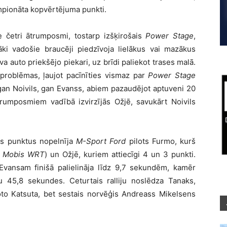
empionāta kopvērtējuma punkti.
e četri ātrumposmi, tostarp izšķirošais
Power Stage
,
ki vadošie braucēji piedzīvoja lielākus vai mazākus
a auto priekšējo piekari, uz brīdi paliekot trases malā.
problēmas, ļaujot pacīnīties vismaz par
Power Stage
an Noivils, gan Evanss, abiem pazaudējot aptuveni 20
rumposmiem vadībā izvirzījās Ožjē, savukārt Noivils
us punktus nopelnīja
M-Sport Ford
pilots Furmo, kurš
l Mobis WRT
) un Ožjē, kuriem attiecīgi 4 un 3 punkti.
z Evansam finišā palielināja līdz 9,7 sekundēm, kamēr
jau 45,8 sekundes. Ceturtais ralliju noslēdza Tanaks,
to Katsuta, bet sestais norvēģis Andreass Mikelsens