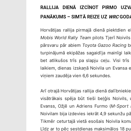
RALLIJA DIENĀ IZCĪNOT PIRMO UZV
PANĀKUMS – SIMTĀ REIZE UZ
WRC
GODA
Horvātijas rallija pirmajā dienā piektdien
Mobis World Rally Team
pilots Tjerī Noivil
pārsvaru pār abiem
Toyota Gazoo Racing
b
turpinājumā ekipāžas sagaidīja mainīgi lai
bet atlikušos trīs pa slapju ceļu. Visi tr
laikiem, dienas izskaņā Noivila un Evansa e
viņiem zaudēja vien 6,6 sekundes.
Arī otrajā Horvātijas rallija dienā dalībnie
visātrākais spēja būt tieši beļģis Noivils
Evanss, Ožjē un Adriens Furmo (
M-Sport 
Noivilam bija izdevies iekrāt 4,9 sekunžu 
Tikmēr ceturtajā vietā esošais Noivila kom
Līdz ar to pēc sestdienas maksimālos 18 p