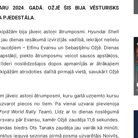
ARU 2024. GADĀ. OŽJĒ ŠIS BIJA VĒSTURISKS
 PJEDESTĀLA.
 ekipāžām bija jāveic astoņi ātrumposmi.
Hyundai Shell
s jau dienas iesākumā izvirzījās vadībā, iekrājot nelielu
raucējiem – Elfinu Evansu un Sebastjēnu Ožjē. Dienas
kapstākļi, piekto ātrumposmu veicot sausos apstākļos,
īs līderi noslēdzošajos dopos apmainījās ar ātrākajiem
kipāžām atrodoties dalītā pirmajā vietā, savukārt Ožjē
kiem jāveic astoņi ātrumposmi, kuru gaitā uzņemto kursu
, uzvarot piecos no tiem. Pa vienai uzvarai pievienoja
Ford World Rally Team
). Līdz ar to dienas noslēgumā
pārsvaru pār Evansu, kamēr Ožjē zaudēja 11,6 sekundes.
andas biedrs Ots Tanaks zaudēja jau vairāk kā minūti.
unktus ieguva sezonas pirmā posma uzvarētājs Noivils,