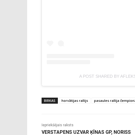
A POST SHARED BY AFLEK
BIRKAS
horvātijas rallijs
pasaules rallija čempion
Iepriekšējais raksts
VERSTAPENS UZVAR ĶĪNAS GP, NORISS