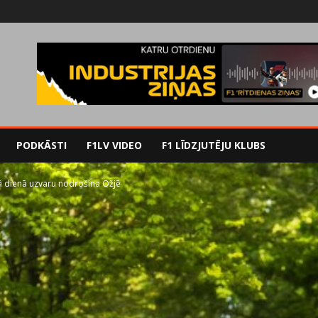
PODKĀSTI
F1LV VIDEO
F1 LĪDZJUTĒJU KLUBS
 dienā uzvaru nodrošina Ožjē