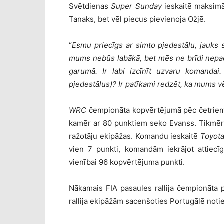
Svētdienas
Super Sunday
ieskaitē maksimā
Tanaks, bet vēl piecus pievienoja Ožjē.
“
Esmu priecīgs ar simto pjedestālu, jauks sk
mums nebūs labākā, bet mēs ne brīdi nepa
garumā. Ir labi izcīnīt uzvaru komanda
pjedestālus)? Ir patīkami redzēt, ka mums vē
WRC
čempionāta kopvērtējumā pēc četriem v
kamēr ar 80 punktiem seko Evanss. Tikmēr 59
ražotāju ekipāžas. Komandu ieskaitē
Toyot
vien 7 punkti, komandām iekrājot attiec
vienībai 96 kopvērtējuma punkti.
Nākamais FIA pasaules rallija čempionāta 
rallija ekipāžām sacenšoties Portugālē not