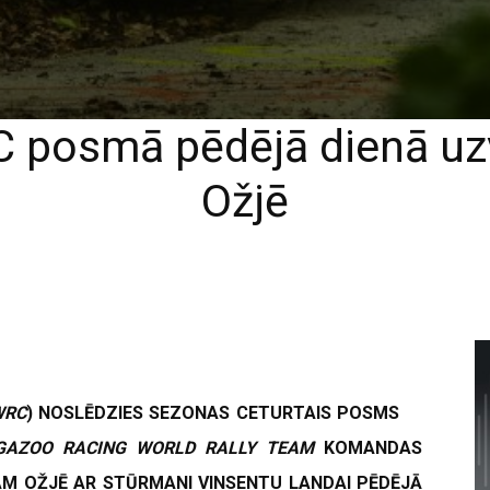
C posmā pēdējā dienā uz
Ožjē
WRC
) NOSLĒDZIES SEZONAS CETURTAIS POSMS
GAZOO RACING WORLD RALLY TEAM
KOMANDAS
M OŽJĒ AR STŪRMANI VINSENTU LANDAI PĒDĒJĀ