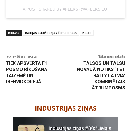
A POST SHARED BY AFLEKS (@AFLEKS.EU)
BIRKAS
Baltijas autošosejas čempionāts
Batcc
Iepriekšējais raksts
Nākamais raksts
TIEK APSVĒRTA F1
TALSOS UN TALSU
POSMU RĪKOŠANA
NOVADĀ NOTIKS ‘TET
TAIZEMĒ UN
RALLY LATVIA’
DIENVIDKOREJĀ
KOMBINĒTAIS
ĀTRUMPOSMS
-
INDUSTRIJAS ZIŅAS