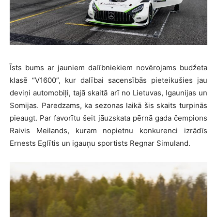
Īsts bums ar jauniem dalībniekiem novērojams budžeta
klasē “V1600”, kur dalībai sacensībās pieteikušies jau
deviņi automobiļi, tajā skaitā arī no Lietuvas, Igaunijas un
Somijas. Paredzams, ka sezonas laikā šis skaits turpinās
pieaugt. Par favorītu šeit jāuzskata pērnā gada čempions
Raivis Meilands, kuram nopietnu konkurenci izrādīs
Ernests Eglītis un igauņu sportists Regnar Simuland.