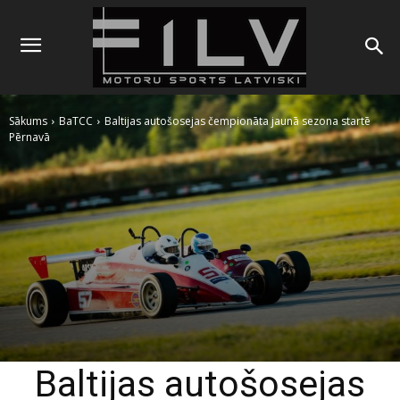
Sākums
BaTCC
Baltijas autošosejas čempionāta jaunā sezona startē
Pērnavā
Baltijas autošosejas