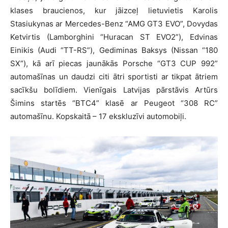
klases braucienos, kur jāizceļ lietuvietis Karolis
Stasiukynas ar Mercedes-Benz “AMG GT3 EVO”, Dovydas
Ketvirtis (Lamborghini “Huracan ST EVO2”), Edvinas
Einikis (Audi “TT-RS”), Gediminas Baksys (Nissan “180
SX”), kā arī piecas jaunākās Porsche “GT3 CUP 992”
automašīnas un daudzi citi ātri sportisti ar tikpat ātriem
sacīkšu bolīdiem. Vienīgais Latvijas pārstāvis Artūrs
Šimins startēs “BTC4” klasē ar Peugeot “308 RC”
automašīnu. Kopskaitā – 17 ekskluzīvi automobiļi.