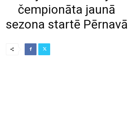
čempionāta jaunā
sezona startē Pērnavā