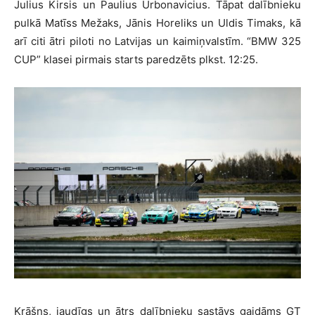
Julius Kirsis un Paulius Urbonavicius. Tāpat dalībnieku
pulkā Matīss Mežaks, Jānis Horeliks un Uldis Timaks, kā
arī citi ātri piloti no Latvijas un kaimiņvalstīm. “BMW 325
CUP” klasei pirmais starts paredzēts plkst. 12:25.
Krāšņs, jaudīgs un ātrs dalībnieku sastāvs gaidāms GT