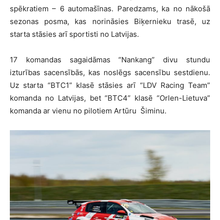
spēkratiem – 6 automašīnas. Paredzams, ka no nākošā
sezonas posma, kas norināsies Biķernieku trasē, uz
starta stāsies arī sportisti no Latvijas.
17 komandas sagaidāmas “Nankang” divu stundu
izturības sacensībās, kas noslēgs sacensību sestdienu.
Uz starta “BTC1” klasē stāsies arī “LDV Racing Team”
komanda no Latvijas, bet “BTC4” klasē “Orlen-Lietuva”
komanda ar vienu no pilotiem Artūru Šiminu.