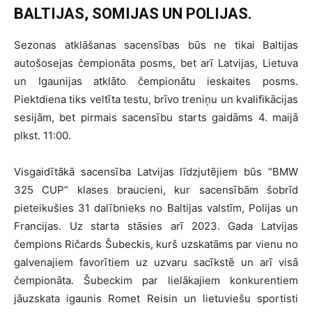
BALTIJAS, SOMIJAS UN POLIJAS.
Sezonas atklāšanas sacensības būs ne tikai Baltijas
autošosejas čempionāta posms, bet arī Latvijas, Lietuva
un Igaunijas atklāto čempionātu ieskaites posms.
Piektdiena tiks veltīta testu, brīvo treniņu un kvalifikācijas
sesijām, bet pirmais sacensību starts gaidāms 4. maijā
plkst. 11:00.
Visgaidītākā sacensība Latvijas līdzjutējiem būs “BMW
325 CUP” klases braucieni, kur sacensībām šobrīd
pieteikušies 31 dalībnieks no Baltijas valstīm, Polijas un
Francijas. Uz starta stāsies arī 2023. Gada Latvijas
čempions Ričards Šubeckis, kurš uzskatāms par vienu no
galvenajiem favorītiem uz uzvaru sacīkstē un arī visā
čempionāta. Šubeckim par lielākajiem konkurentiem
jāuzskata igaunis Romet Reisin un lietuviešu sportisti