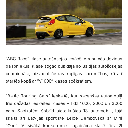
“ABC Race” klase autošosejas iesācējiem pulcēs deviņus
dalībniekus. Klase šogad būs daļa no Baltijas autošosejas
čempionāta, aizvadot četras kopīgas sacensības, kā arī
startēs kopā ar “V1600” klases spēkratiem.
“Baltic Touring Cars” ieskaitē, kur sacenšas automobiļi
trīs dažādās ieskaites klasēs – līdz 1600, 2000 un 3000
ccm. Sacīkstēm šobrīd pieteikušies 13 automobiļi, tajā
skaitā arī Latvijas sportiste Lelde Dembovska ar Mini
“One”. Vissīvākā konkurence sagaidāma klasē līdz 2l