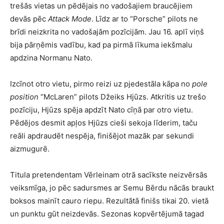
trešās vietas un pēdējais no vadošajiem braucējiem
devās pēc
Attack Mode
. Līdz ar to “Porsche” pilots ne
brīdi neizkrita no vadošajām pozīcijām. Jau 16. aplī viņš
bija pārņēmis vadību, kad pa pirmā līkuma iekšmalu
apdzina Normanu Nato.
Izcīnot otro vietu, pirmo reizi uz pjedestāla kāpa no
pole
position
“McLaren” pilots Džeiks Hjūzs. Atkritis uz trešo
pozīciju, Hjūzs spēja apdzīt Nato cīņā par otro vietu.
Pēdējos desmit apļos Hjūzs cieši sekoja līderim, taču
reāli apdraudēt nespēja, finišējot mazāk par sekundi
aizmugurē.
Titula pretendentam Vērleinam otrā sacīkste neizvērsās
veiksmīga, jo pēc sadursmes ar Semu Bērdu nācās braukt
boksos mainīt cauro riepu. Rezultātā finišs tikai 20. vietā
un punktu gūt neizdevās. Sezonas kopvērtējumā tagad