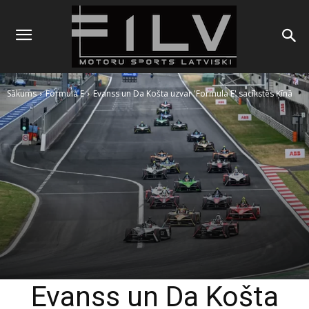
Sākums
Formula E
Evanss un Da Košta uzvar 'Formula E' sacīkstēs Ķīnā
Evanss un Da Košta