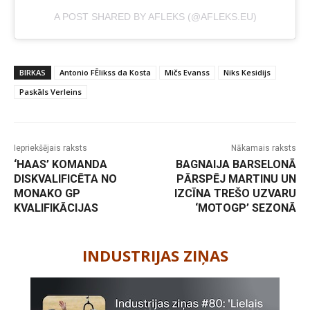
A POST SHARED BY AFLEKS (@AFLEKS.EU)
BIRKAS
Antonio FĒlikss da Kosta
Mičs Evanss
Niks Kesidijs
Paskāls Verleins
Iepriekšējais raksts
Nākamais raksts
‘HAAS’ KOMANDA
BAGNAIJA BARSELONĀ
DISKVALIFICĒTA NO
PĀRSPĒJ MARTINU UN
MONAKO GP
IZCĪNA TREŠO UZVARU
KVALIFIKĀCIJAS
‘MOTOGP’ SEZONĀ
-
INDUSTRIJAS ZIŅAS