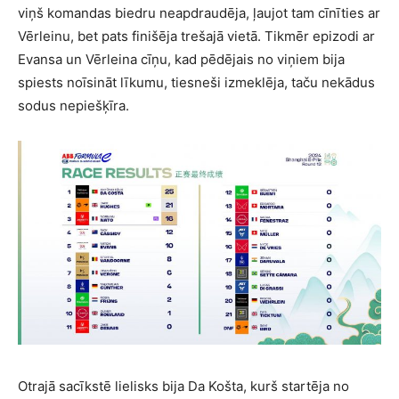
viņš komandas biedru neapdraudēja, ļaujot tam cīnīties ar
Vērleinu, bet pats finišēja trešajā vietā. Tikmēr epizodi ar
Evansa un Vērleina cīņu, kad pēdējais no viņiem bija
spiests noīsināt līkumu, tiesneši izmeklēja, taču nekādus
sodus nepiešķīra.
Otrajā sacīkstē lielisks bija Da Košta, kurš startēja no