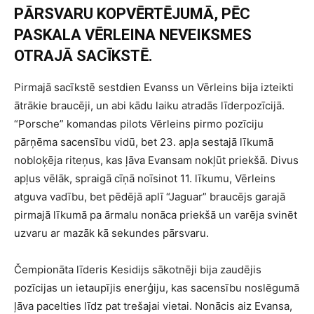
PĀRSVARU KOPVĒRTĒJUMĀ, PĒC
PASKALA VĒRLEINA NEVEIKSMES
OTRAJĀ SACĪKSTĒ.
Pirmajā sacīkstē sestdien Evanss un Vērleins bija izteikti
ātrākie braucēji, un abi kādu laiku atradās līderpozīcijā.
“Porsche” komandas pilots Vērleins pirmo pozīciju
pārņēma sacensību vidū, bet 23. apļa sestajā līkumā
nobloķēja riteņus, kas ļāva Evansam nokļūt priekšā. Divus
apļus vēlāk, spraigā cīņā noīsinot 11. līkumu, Vērleins
atguva vadību, bet pēdējā aplī “Jaguar” braucējs garajā
pirmajā līkumā pa ārmalu nonāca priekšā un varēja svinēt
uzvaru ar mazāk kā sekundes pārsvaru.
Čempionāta līderis Kesidijs sākotnēji bija zaudējis
pozīcijas un ietaupījis enerģiju, kas sacensību noslēgumā
ļāva pacelties līdz pat trešajai vietai. Nonācis aiz Evansa,