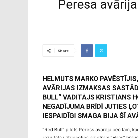
Peresa avārij
Share
HELMUTS MARKO PAVĒSTĪJIS,
AVĀRIJAS IZMAKSAS SASTĀDĪ
BULL” VADĪTĀJS KRISTIANS H
NEGADĪJUMA BRĪDĪ JUTIES ĻO
IESPAIDĪGI SMAGA BIJA ŠĪ AV
“Red Bull” pilots Peress avarēja pēc tam, ka
rezultātā uztriecoties arī otram “Haas” br