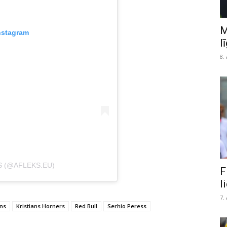
M
nstagram
l
8.
S (@AFLEKS.EU)
F
l
7.
ns
Kristians Horners
Red Bull
Serhio Peress