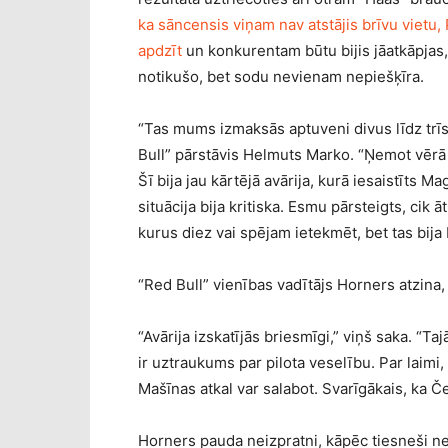
ka sāncensis viņam nav atstājis brīvu vietu,
apdzīt
un konkurentam būtu bijis jāatkāpjas,
notikušo, bet sodu nevienam nepiešķīra.
“Tas mums izmaksās aptuveni divus līdz trīs
Bull” pārstāvis Helmuts Marko. “Ņemot vērā
Šī bija jau kārtējā avārija, kurā iesaistīts 
situācija bija kritiska. Esmu pārsteigts, cik ā
kurus diez vai spējam ietekmēt, bet tas bija 
“Red Bull” vienības vadītājs Horners atzina, k
“Avārija izskatījās briesmīgi,” viņš saka. “Ta
ir uztraukums par pilota veselību. Par laimi, 
Mašīnas atkal var salabot. Svarīgākais, ka Č
Horners pauda neizpratni, kāpēc tiesneši ne