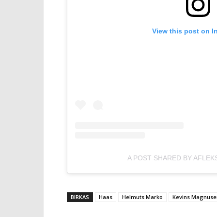
View this post on I
A POST SHARED BY AFLEK
BIRKAS
Haas
Helmuts Marko
Kevins Magnuse