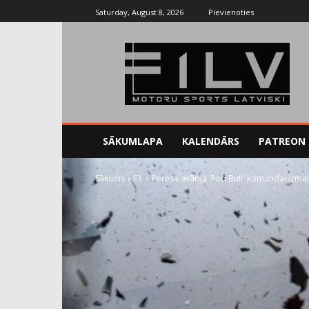
Saturday, August 8, 2026
Pievienoties
SĀKUMLAPA
KALENDĀRS
PATREON
Sākums
F1
Peresa avārija 'Red Bull' komandai izma