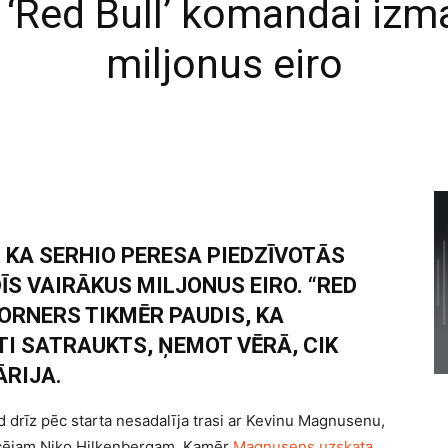
a ‘Red Bull’ komandai izm
miljonus eiro
 KA SERHIO PERESA PIEDZĪVOTĀS
S VAIRĀKUS MILJONUS EIRO. “RED
ORNERS TIKMĒR PAUDIS, KA
TI SATRAUKTS, ŅEMOT VĒRĀ, CIK
ĀRIJA.
d drīz pēc starta nesadalīja trasi ar Kevinu Magnusenu,
aucējam Niko Hilkenbergam. Kamēr
Magnusens uzskata,