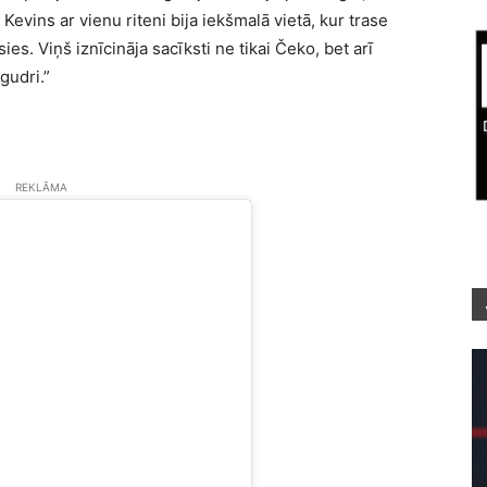
 Kevins ar vienu riteni bija iekšmalā vietā, kur trase
es. Viņš iznīcināja sacīksti ne tikai Čeko, bet arī
gudri.”
REKLĀMA