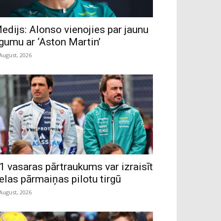
edijs: Alonso vienojies par jaunu
īgumu ar ‘Aston Martin’
 August, 2026
1 vasaras pārtraukums var izraisīt
ielas pārmaiņas pilotu tirgū
 August, 2026