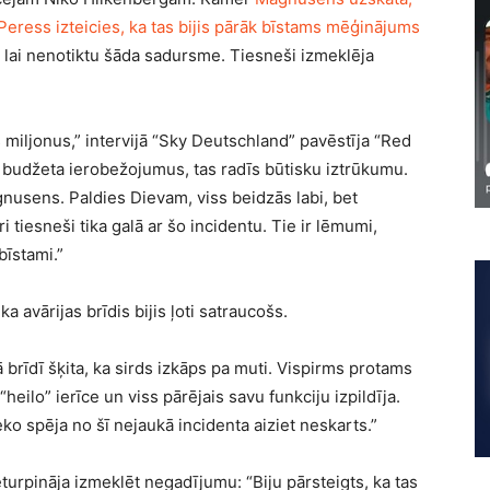
 Peress izteicies, ka tas bijis pārāk bīstams mēģinājums
 lai nenotiktu šāda sadursme. Tiesneši izmeklēja
 miljonus,” intervijā “Sky Deutschland” pavēstīja “Red
 budžeta ierobežojumus, tas radīs būtisku iztrūkumu.
Magnusens. Paldies Dievam, viss beidzās labi, bet
tri tiesneši tika galā ar šo incidentu. Tie ir lēmumi,
bīstami.”
a avārijas brīdis bijis ļoti satraucošs.
jā brīdī šķita, ka sirds izkāps pa muti. Vispirms protams
“heilo” ierīce un viss pārējais savu funkciju izpildīja.
eko spēja no šī nejaukā incidenta aiziet neskarts.”
turpināja izmeklēt negadījumu: “Biju pārsteigts, ka tas