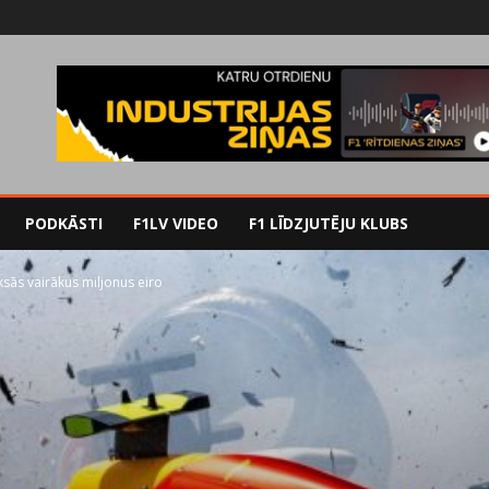
PODKĀSTI
F1LV VIDEO
F1 LĪDZJUTĒJU KLUBS
ksās vairākus miljonus eiro