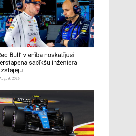
Red Bull’ vienība noskatījusi
erstapena sacīkšu inženiera
izstājēju
 August, 2026