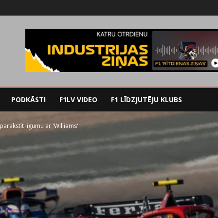
PODKĀSTI
F1LV VIDEO
F1 LĪDZJUTĒJU KLUBS
arakstīt līgumu ar 'Williams'