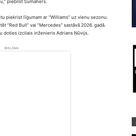
,” piebilst Šūmahers.
rētu piekrist līgumam ar “Williams” uz vienu sezonu.
tēt “Red Bull” vai “Mercedes” sastāvā 2026. gadā.
u doties izcilais inženieris Adrians Ņūvijs.
REKLĀMA