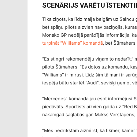
SCENĀRIJS VARĒTU ĪSTENOTI
Tika ziņots, ka līdz maija beigām uz Saincu 
bet spāņu pilots aizvien nav paziņojis, kura
Monako GP nedēļā parādījās informācija, k
turpināt “Williams” komandā
, bet Šūmahers c
“Es stingri rekomendēju viņam to nedarīt,” m
pilots Šūmahers. “Es dotos uz komandu, kas
“Williams” ir mirusi. Līdz šim tā mani ir sarū
iespēja būtu startēt “Audi”, sevišķi ņemot 
“Mercedes” komanda jau esot informējusi S
piedāvāts. Sportists aizvien gaida uz “Red Bu
nākamgad saglabās gan Makss Verstapens, 
“Mēs nedrīkstam aizmirst, ka tikmēr, kamēr 