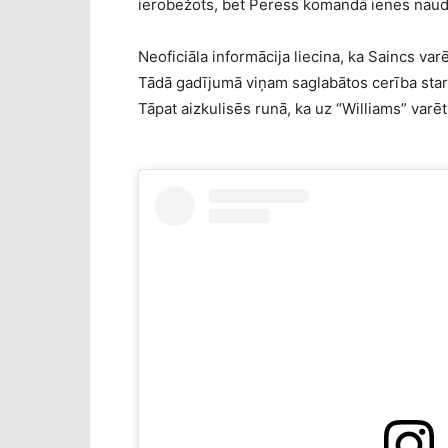
ierobežots, bet Peress komandā ienes naudu
Neoficiāla informācija liecina, ka Saincs va
Tādā gadījumā viņam saglabātos cerība star
Tāpat aizkulisēs runā, ka uz “Williams” varēt