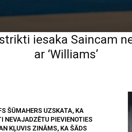
trikti iesaka Saincam n
ar ‘Williams’
LFS ŠŪMAHERS UZSKATA, KA
I NEVAJADZĒTU PIEVIENOTIES
AN KĻUVIS ZINĀMS, KA ŠĀDS