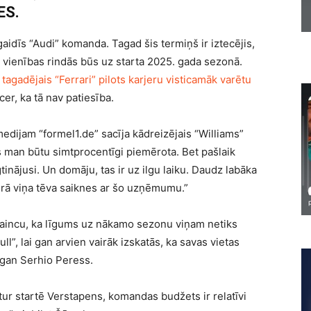
ES.
gaidīs “Audi” komanda. Tagad šis termiņš ir iztecējis,
s vienības rindās būs uz starta 2025. gada sezonā.
a
tagadējais “Ferrari” pilots karjeru visticamāk varētu
er, ka tā nav patiesība.
edijam “formel1.de” sacīja kādreizējais “Williams”
 man būtu simtprocentīgi piemērota. Bet pašlaik
gtinājusi. Un domāju, tas ir uz ilgu laiku. Daudz labāka
vērā viņa tēva saiknes ar šo uzņēmumu.”
aincu, ka līgums uz nākamo sezonu viņam netiks
ll”, lai gan arvien vairāk izskatās, ka savas vietas
gan Serhio Peress.
tur startē Verstapens, komandas budžets ir relatīvi