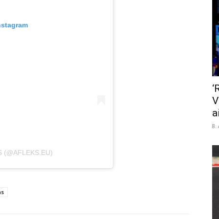
nstagram
‘
V
a
8.
S (@AFLEKS.EU)
ms