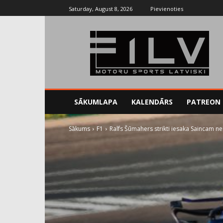
Saturday, August 8, 2026
Pievienoties
SĀKUMLAPA
KALENDĀRS
PATREON
Sākums
F1
Ralfs Šūmahers strikti iesaka Saincam nep