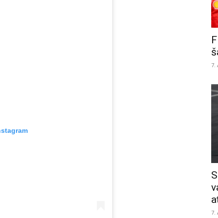
F
š
7.
nstagram
S
v
a
7.