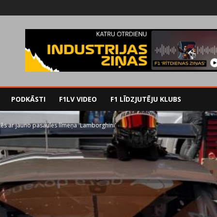
PODKĀSTI
F1LV VIDEO
F1 LĪDZJUTĒJU KLUBS
rtēs ar jauno pasaules līmeņa 'Lamborghini'