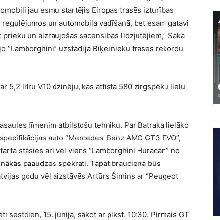
tomobili jau esmu startējis Eiropas trasēs izturības
s regulējumos un automobiļa vadīšanā, bet esam gatavi
ot prieku un aizraujošas sacensības līdzjutējiem,” Saka
ējo “Lamborghini” uzstādīja Biķernieku trases rekordu
 5,2 litru V10 dzinēju, kas attīsta 580 zirgspēku lielu
asaules līmenim atbilstošu tehniku. Par Batraka lielāko
 specifikācijas auto “Mercedes-Benz AMG GT3 EVO”,
 starta stāsies arī vēl viens “Lamborghini Huracan” no
aunākās paaudzes spēkrati. Tāpat braucienā būs
atvijas godu vēl aizstāvēs Artūrs Šimins ar “Peugeot
 sestdien, 15. jūnijā, sākot ar plkst. 10:30. Pirmais GT