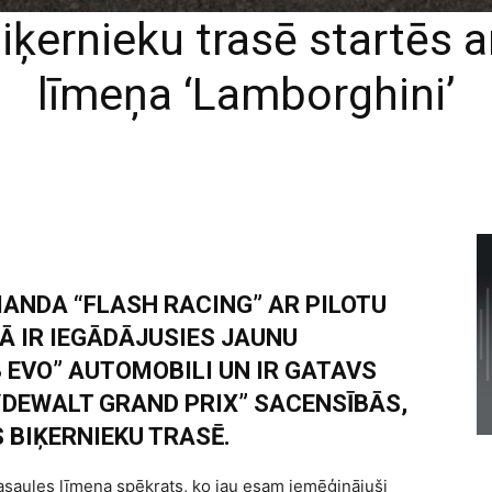
iķernieku trasē startēs 
līmeņa ‘Lamborghini’
ANDA “FLASH RACING” AR PILOTU
 IR IEGĀDĀJUSIES JAUNU
EVO” AUTOMOBILI UN IR GATAVS
 “DEWALT GRAND PRIX” SACENSĪBĀS,
S BIĶERNIEKU TRASĒ.
saules līmeņa spēkrats, ko jau esam iemēģinājuši