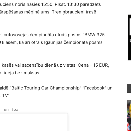
uciens norisināsies 15:50. Plkst. 13:30 paredzēts
pārspēšanas mēģinājums. Treniņbraucieni trasē
jas autošosejas čempionāta otrais posms “BMW 325
 klasēm, kā arī otrais Igaunijas čempionāta posms
 kasēs vai sacensību dienā uz vietas. Cena – 15 EUR,
m ieeja bez maksas.
šraidē “Baltic Touring Car Championship” “Facebook” un
 TV”.
REKLĀMA