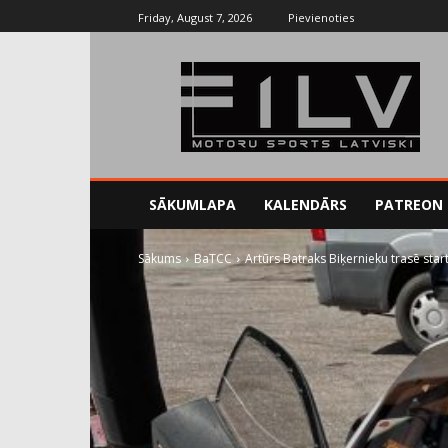
Friday, August 7, 2026
Pievienoties
SĀKUMLAPA
KALENDĀRS
PATREON
Sākums
BaTCC
Artūrs Batraks Biķernieku trasē sta