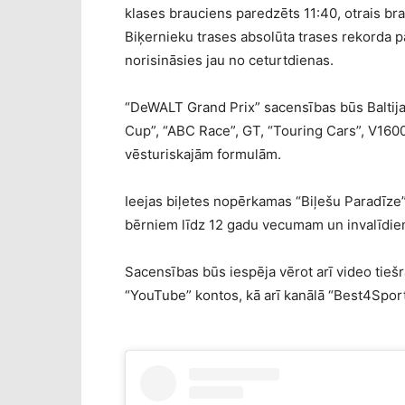
klases brauciens paredzēts 11:40, otrais bra
Biķernieku trases absolūta trases rekorda 
norisināsies jau no ceturtdienas.
“DeWALT Grand Prix” sacensības būs Balti
Cup”, “ABC Race”, GT, “Touring Cars”, V1600
vēsturiskajām formulām.
Ieejas biļetes nopērkamas “Biļešu Paradīze”
bērniem līdz 12 gadu vecumam un invalīdie
Sacensības būs iespēja vērot arī video tie
“YouTube” kontos, kā arī kanālā “Best4Sport