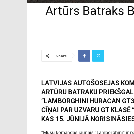
Artūrs Batraks B
Share
LATVIJAS AUTOŠOSEJAS KOM
ARTŪRU BATRAKU PRIEKŠGALĀ
“LAMBORGHINI HURACAN GT3 
CĪŅAI PAR UZVARU GT KLASĒ
KAS 15. JŪNIJĀ NORISINĀSIE
“Mūsu komandas jaunais “Lamborghini” ir pa