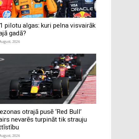
1 pilotu algas: kuri pelna visvairāk
ajā gadā?
 August, 2026
ezonas otrajā pusē ‘Red Bull’
airs nevarēs turpināt tik strauju
ttīstību
 August, 2026