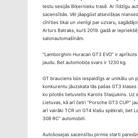
testu sesijās Biķernieku trasē. Ar līdzīgu au
sacensībās. Vēl jāapgūst atsevišķas nianse
cīnīties tikai un vienīgi par uzvaru, sagādāj
Arturs Batraks, kurš 2019. gadā ar iepriekš
salonautomašīnām.
“Lamborghini Huracan GT3 EVO” ir aprīkots ar
jaudu. Bet automobiļa svars ir 1230 kg.
GT brauciens būs iespaidīgs ar unikālu un p
konkurentu jāuzskata tās pašas GT3 klases
ko pilotēs lietuvietis Karolis Stasjukins. Uz
Lietuvas, kā arī četri “Porsche GT3 CUP” j
arī vairāki TCR un GT4 klašu spēkrati, bet L
308 RC” automobili.
Autošosejas sacensību pirmie starti paredzēti