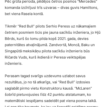
Pēc grūta perioda, pēdējos četros posmos “Mercedes”
komanda izcīnījusi trīs uzvaras – divas guvis Hamiltons,
bet viena Rasela kontā.
Tikmēr “Red Bull” pilots Serhio Peress uz nākamajiem
četriem posmiem ticis pie jauna sacīkšu inženiera, jo Hjū
Bērds, kurš šo lomu pilda kopš 2021. gada, devies
paternitātes atvaļinājumā. Zandvortā, Moncā, Baku un
Singapūtā meksikāņu pilota sacīkšu inženieris būs
Ričards Vuds, kurš ikdienā ir Peresa veiktspējas
inženieris.
Perasam tagad svarīgs uzdevums uzlabot savus
rezultātus, jo no tā atkarīgs, vai “Red Bull” izdosies
saglabāt pirmo vietu Konstruktoru kausā. “McLaren”
šobrīd pietuvojusies līdz 42 punktu atstatumam, ko
matemātiski iespējams sadeldēt pat viena posma laikā.
Lai gan tika baumots, ka jau uz šonedēļ gaidāmo posmu