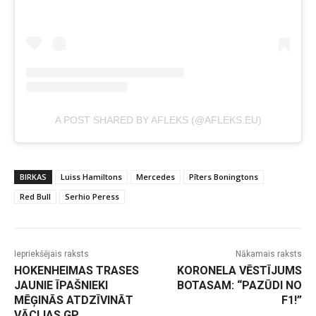
A POST SHARED BY AFLEKS (@AFLEKS.EU)
BIRKAS
Luiss Hamiltons
Mercedes
Pīters Boningtons
Red Bull
Serhio Peress
Iepriekšējais raksts
Nākamais raksts
HOKENHEIMAS TRASES
KORONELA VĒSTĪJUMS
JAUNIE ĪPAŠNIEKI
BOTASAM: “PAZŪDI NO
MĒĢINĀS ATDZĪVINĀT
F1!”
VĀCIJAS GP