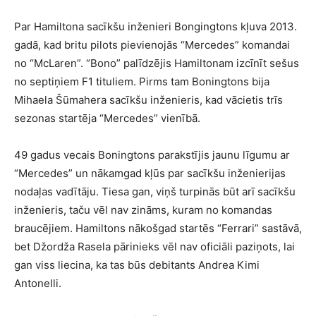
Par Hamiltona sacīkšu inženieri Bongingtons kļuva 2013.
gadā, kad britu pilots pievienojās “Mercedes” komandai
no “McLaren”. “Bono” palīdzējis Hamiltonam izcīnīt sešus
no septiņiem F1 tituliem. Pirms tam Boningtons bija
Mihaela Šūmahera sacīkšu inženieris, kad vācietis trīs
sezonas startēja “Mercedes” vienībā.
49 gadus vecais Boningtons parakstījis jaunu līgumu ar
“Mercedes” un nākamgad kļūs par sacīkšu inženierijas
nodaļas vadītāju. Tiesa gan, viņš turpinās būt arī sacīkšu
inženieris, taču vēl nav zināms, kuram no komandas
braucējiem. Hamiltons nākošgad startēs “Ferrari” sastāvā,
bet Džordža Rasela pārinieks vēl nav oficiāli paziņots, lai
gan viss liecina, ka tas būs debitants Andrea Kimi
Antonelli.