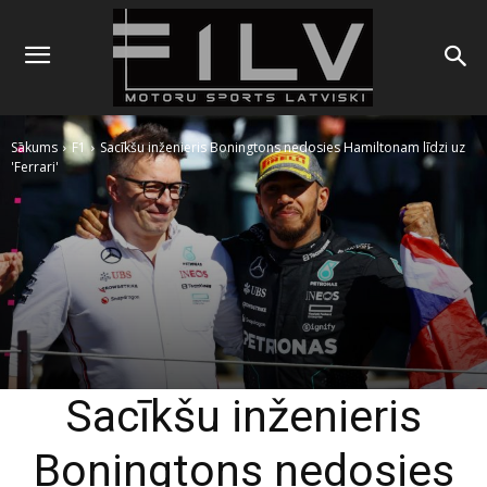
Sākums
F1
Sacīkšu inženieris Boningtons nedosies Hamiltonam līdzi uz
'Ferrari'
Sacīkšu inženieris
Boningtons nedosies