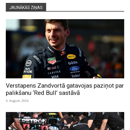
JAUNĀKĀS ZIŅAS
Verstapens Zandvortā gatavojas paziņot par
palikšanu ‘Red Bull’ sastāvā
6. August, 2026