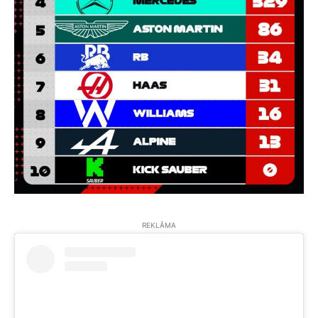
REKLĀMA