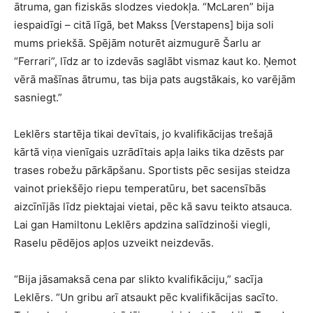
ātruma, gan fiziskās slodzes viedokļa. “McLaren” bija
iespaidīgi – citā līgā, bet Makss [Verstapens] bija soli
mums priekšā. Spējām noturēt aizmugurē Šarlu ar
“Ferrari”, līdz ar to izdevās saglābt vismaz kaut ko. Ņemot
vērā mašīnas ātrumu, tas bija pats augstākais, ko varējām
sasniegt.”
Leklērs startēja tikai devītais, jo kvalifikācijas trešajā
kārtā viņa vienīgais uzrādītais apļa laiks tika dzēsts par
trases robežu pārkāpšanu. Sportists pēc sesijas steidza
vainot priekšējo riepu temperatūru, bet sacensībās
aizcīnījās līdz piektajai vietai, pēc kā savu teikto atsauca.
Lai gan Hamiltonu Leklērs apdzina salīdzinoši viegli,
Raselu pēdējos apļos uzveikt neizdevās.
“Bija jāsamaksā cena par slikto kvalifikāciju,” sacīja
Leklērs. “Un gribu arī atsaukt pēc kvalifikācijas sacīto.