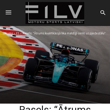
Sākums
F1
Rasels: "Ātrums kvalifikācijā lika maldīgi cerēt uz pjedestālu"
Rasels: “Ātrums