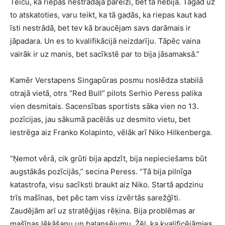
Teicu, ka riepas nestrādāja pareizi, bet tā nebija. Tagad uz
to atskatoties, varu teikt, ka tā gadās, ka riepas kaut kad
īsti nestrādā, bet tev kā braucējam savs darāmais ir
jāpadara. Un es to kvalifikācijā neizdarīju. Tāpēc vaina
vairāk ir uz manis, bet sacīkstē par to bija jāsamaksā.”
Kamēr Verstapens Singapūras posmu noslēdza stabilā
otrajā vietā, otrs “Red Bull” pilots Serhio Peress palika
vien desmitais. Sacensības sportists sāka vien no 13.
pozīcijas, jau sākumā pacēlās uz desmito vietu, bet
iestrēga aiz Franko Kolapinto, vēlāk arī Niko Hilkenberga.
“Ņemot vērā, cik grūti bija apdzīt, bija nepieciešams būt
augstākās pozīcijās,” secina Peress. “Tā bija pilnīga
katastrofa, visu sacīksti braukt aiz Niko. Startā apdzinu
trīs mašīnas, bet pēc tam viss izvērtās sarežģīti.
Zaudējām arī uz stratēģijas rēķina. Bija problēmas ar
mašīnas lēkāšanu un balansējumu. Žēl, ka kvalificējāmies