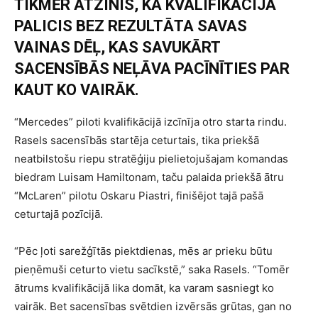
TIKMĒR ATZINIS, KA KVALIFIKĀCIJĀ
PALICIS BEZ REZULTĀTA SAVAS
VAINAS DĒĻ, KAS SAVUKĀRT
SACENSĪBĀS NEĻĀVA PACĪNĪTIES PAR
KAUT KO VAIRĀK.
“Mercedes” piloti kvalifikācijā izcīnīja otro starta rindu.
Rasels sacensībās startēja ceturtais, tika priekšā
neatbilstošu riepu stratēģiju pielietojušajam komandas
biedram Luisam Hamiltonam, taču palaida priekšā ātru
“McLaren” pilotu Oskaru Piastri, finišējot tajā pašā
ceturtajā pozīcijā.
“Pēc ļoti sarežģītās piektdienas, mēs ar prieku būtu
pieņēmuši ceturto vietu sacīkstē,” saka Rasels. “Tomēr
ātrums kvalifikācijā lika domāt, ka varam sasniegt ko
vairāk. Bet sacensības svētdien izvērsās grūtas, gan no