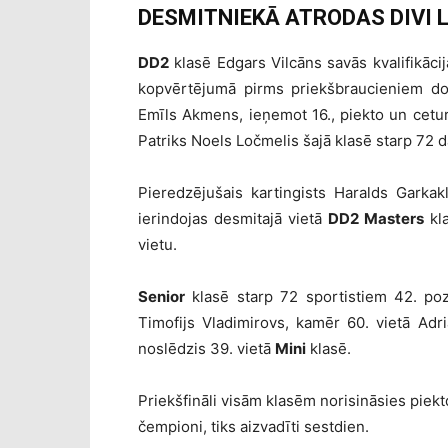
DESMITNIEKĀ ATRODAS DIVI L
DD2
klasē Edgars Vilcāns savās kvalifikācij
kopvērtējumā pirms priekšbraucieniem dod
Emīls Akmens, ieņemot 16., piekto un ceturt
Patriks Noels Ločmelis šajā klasē starp 72 d
Pieredzējušais kartingists Haralds Garkakl
ierindojas desmitajā vietā
DD2 Masters
kla
vietu.
Senior
klasē starp 72 sportistiem 42. po
Timofijs Vladimirovs, kamēr 60. vietā Adri
noslēdzis 39. vietā
Mini
klasē.
Priekšfināli visām klasēm norisināsies piekt
čempioni, tiks aizvadīti sestdien.