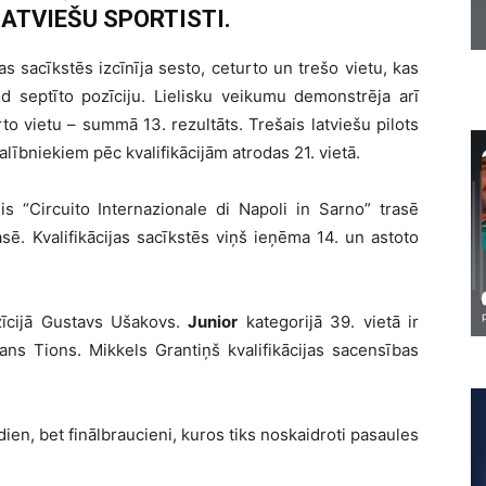
ATVIEŠU SPORTISTI.
as sacīkstēs izcīnīja sesto, ceturto un trešo vietu, kas
 septīto pozīciju. Lielisku veikumu demonstrēja arī
o vietu – summā 13. rezultāts. Trešais latviešu pilots
alībniekiem pēc kvalifikācijām atrodas 21. vietā.
is “Circuito Internazionale di Napoli in Sarno” trasē
sē. Kvalifikācijas sacīkstēs viņš ieņēma 14. un astoto
zīcijā Gustavs Ušakovs.
Junior
kategorijā 39. vietā ir
ans Tions. Mikkels Grantiņš kvalifikācijas sacensības
dien, bet finālbraucieni, kuros tiks noskaidroti pasaules