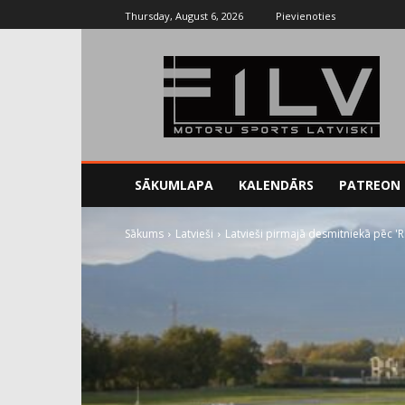
Thursday, August 6, 2026
Pievienoties
SĀKUMLAPA
KALENDĀRS
PATREON
Sākums
Latvieši
Latvieši pirmajā desmitniekā pēc 'R