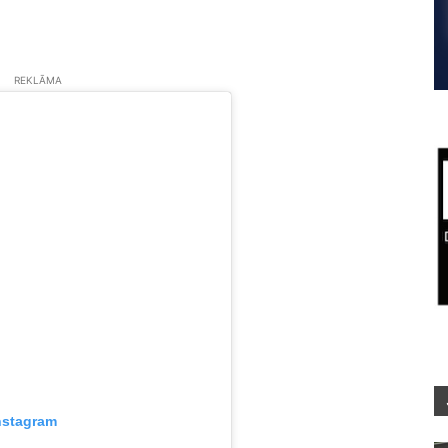
REKLĀMA
nstagram