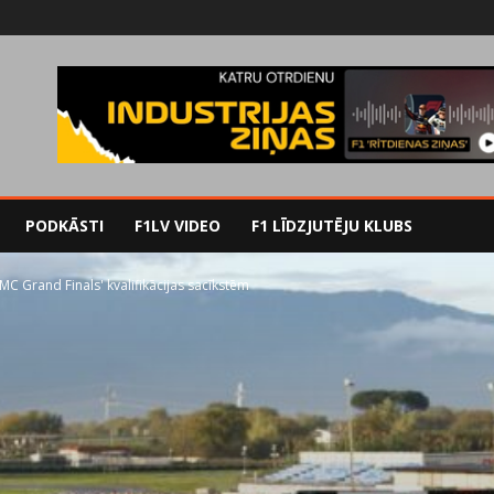
PODKĀSTI
F1LV VIDEO
F1 LĪDZJUTĒJU KLUBS
MC Grand Finals' kvalifikācijas sacīkstēm