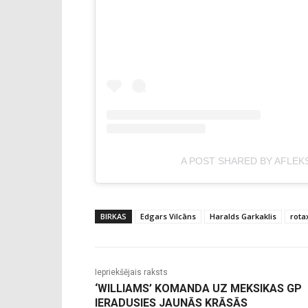
A POST SHARED BY AFLEK
BIRKAS
Edgars Vilcāns
Haralds Garkaklis
rota
Iepriekšējais raksts
‘WILLIAMS’ KOMANDA UZ MEKSIKAS GP
IERADUSIES JAUNĀS KRĀSĀS