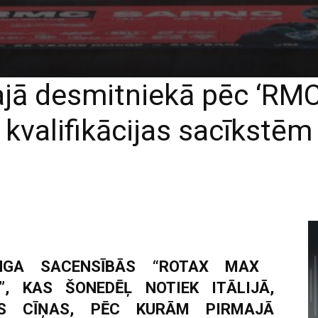
ajā desmitniekā pēc ‘RMC
kvalifikācijas sacīkstēm
NGA SACENSĪBĀS “ROTAX MAX
, KAS ŠONEDĒĻ NOTIEK ITĀLIJĀ,
JAS CĪŅAS, PĒC KURĀM PIRMAJĀ