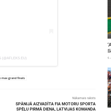
‘
l
6.
S (@AFLEKS.EU)
x max grand finals
Nākamais raksts
SPĀNIJĀ AIZVADĪTA FIA MOTORU SPORTA
SPĒĻU PIRMĀ DIENA, LATVIJAS KOMANDA