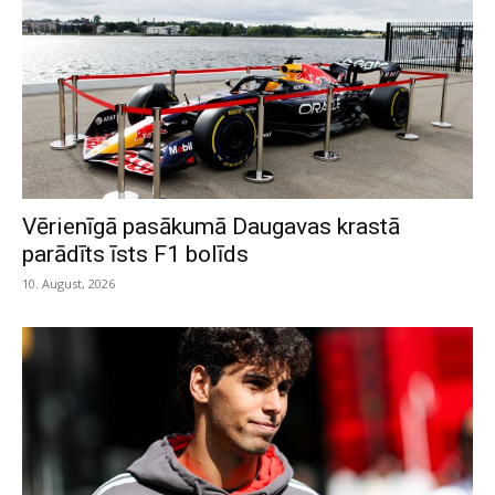
Vērienīgā pasākumā Daugavas krastā
parādīts īsts F1 bolīds
10. August, 2026