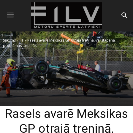
Sākums
F1
Rasels avarē Meksikas GP otrajā treniņā, Verstapena
problēmas turpinās
Rasels avarē Meksikas
GP otrajā treniņā,