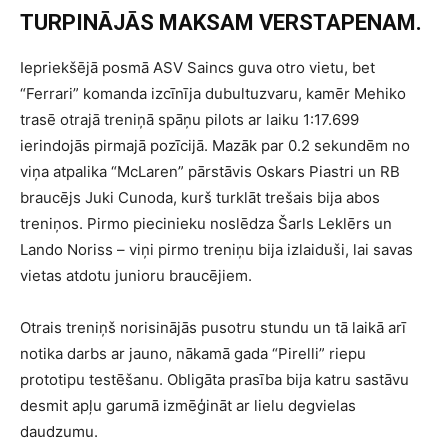
TURPINĀJĀS MAKSAM VERSTAPENAM.
Iepriekšējā posmā ASV Saincs guva otro vietu, bet
“Ferrari” komanda izcīnīja dubultuzvaru, kamēr Mehiko
trasē otrajā treniņā spāņu pilots ar laiku 1:17.699
ierindojās pirmajā pozīcijā. Mazāk par 0.2 sekundēm no
viņa atpalika “McLaren” pārstāvis Oskars Piastri un RB
braucējs Juki Cunoda, kurš turklāt trešais bija abos
treniņos. Pirmo piecinieku noslēdza Šarls Leklērs un
Lando Noriss – viņi pirmo treniņu bija izlaiduši, lai savas
vietas atdotu junioru braucējiem.
Otrais treniņš norisinājās pusotru stundu un tā laikā arī
notika darbs ar jauno, nākamā gada “Pirelli” riepu
prototipu testēšanu. Obligāta prasība bija katru sastāvu
desmit apļu garumā izmēģināt ar lielu degvielas
daudzumu.