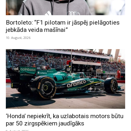
Bortoleto: “F1 pilotam ir jāspēj pielāgoties
jebkāda veida mašīnai”
10. August, 2026
‘Honda’ nepiekrīt, ka uzlabotais motors būtu
par 50 zirgspēkiem jaudīgāks