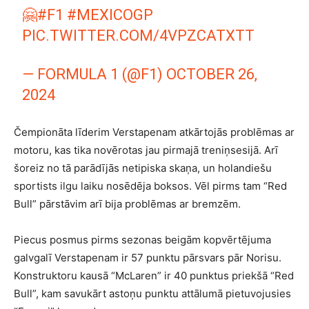
🤗
#F1
#MEXICOGP
PIC.TWITTER.COM/4VPZCATXTT
— FORMULA 1 (@F1)
OCTOBER 26,
2024
Čempionāta līderim Verstapenam atkārtojās problēmas ar
motoru, kas tika novērotas jau pirmajā treniņsesijā. Arī
šoreiz no tā parādījās netipiska skaņa, un holandiešu
sportists ilgu laiku nosēdēja boksos. Vēl pirms tam “Red
Bull” pārstāvim arī bija problēmas ar bremzēm.
Piecus posmus pirms sezonas beigām kopvērtējuma
galvgalī Verstapenam ir 57 punktu pārsvars pār Norisu.
Konstruktoru kausā “McLaren” ir 40 punktus priekšā “Red
Bull”, kam savukārt astoņu punktu attālumā pietuvojusies