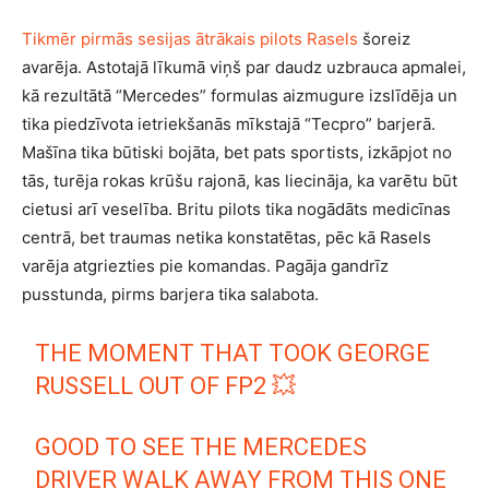
Tikmēr pirmās sesijas ātrākais pilots Rasels
šoreiz
avarēja. Astotajā līkumā viņš par daudz uzbrauca apmalei,
kā rezultātā “Mercedes” formulas aizmugure izslīdēja un
tika piedzīvota ietriekšanās mīkstajā “Tecpro” barjerā.
Mašīna tika būtiski bojāta, bet pats sportists, izkāpjot no
tās, turēja rokas krūšu rajonā, kas liecināja, ka varētu būt
cietusi arī veselība. Britu pilots tika nogādāts medicīnas
centrā, bet traumas netika konstatētas, pēc kā Rasels
varēja atgriezties pie komandas. Pagāja gandrīz
pusstunda, pirms barjera tika salabota.
THE MOMENT THAT TOOK GEORGE
RUSSELL OUT OF FP2 💥
GOOD TO SEE THE MERCEDES
DRIVER WALK AWAY FROM THIS ONE