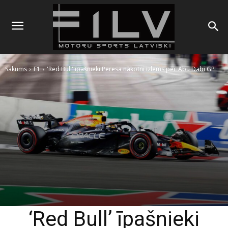
Sākums
F1
'Red Bull' īpašnieki Peresa nākotni izlems pēc Abū Dabī GP
‘Red Bull’ īpašnieki