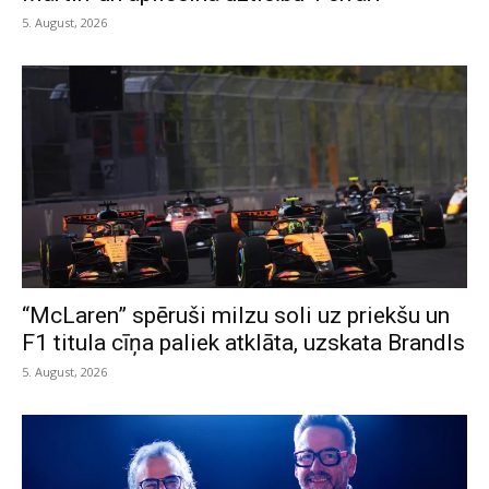
5. August, 2026
“McLaren” spēruši milzu soli uz priekšu un
F1 titula cīņa paliek atklāta, uzskata Brandls
5. August, 2026