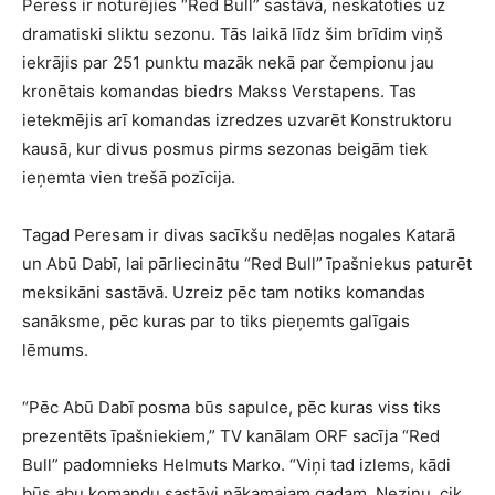
Peress ir noturējies “Red Bull” sastāvā, neskatoties uz
dramatiski sliktu sezonu. Tās laikā līdz šim brīdim viņš
iekrājis par 251 punktu mazāk nekā par čempionu jau
kronētais komandas biedrs Makss Verstapens. Tas
ietekmējis arī komandas izredzes uzvarēt Konstruktoru
kausā, kur divus posmus pirms sezonas beigām tiek
ieņemta vien trešā pozīcija.
Tagad Peresam ir divas sacīkšu nedēļas nogales Katarā
un Abū Dabī, lai pārliecinātu “Red Bull” īpašniekus paturēt
meksikāni sastāvā. Uzreiz pēc tam notiks komandas
sanāksme, pēc kuras par to tiks pieņemts galīgais
lēmums.
“Pēc Abū Dabī posma būs sapulce, pēc kuras viss tiks
prezentēts īpašniekiem,” TV kanālam ORF sacīja “Red
Bull” padomnieks Helmuts Marko. “Viņi tad izlems, kādi
būs abu komandu sastāvi nākamajam gadam. Nezinu, cik