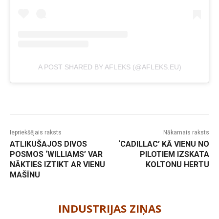
A POST SHARED BY AFLEKS (@AFLEKS.EU)
Iepriekšējais raksts
Nākamais raksts
ATLIKUŠAJOS DIVOS
‘CADILLAC’ KĀ VIENU NO
POSMOS ‘WILLIAMS’ VAR
PILOTIEM IZSKATA
NĀKTIES IZTIKT AR VIENU
KOLTONU HERTU
MAŠĪNU
-
INDUSTRIJAS ZIŅAS