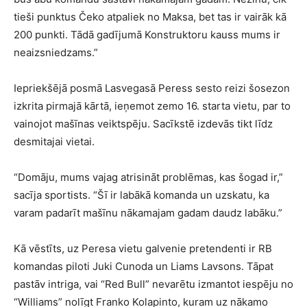
tieši punktus Čeko atpaliek no Maksa, bet tas ir vairāk kā
200 punkti. Tādā gadījumā Konstruktoru kauss mums ir
neaizsniedzams.”
Iepriekšējā posmā Lasvegasā Peress sesto reizi šosezon
izkrita pirmajā kārtā, ieņemot zemo 16. starta vietu, par to
vainojot mašīnas veiktspēju. Sacīkstē izdevās tikt līdz
desmitajai vietai.
“Domāju, mums vajag atrisināt problēmas, kas šogad ir,”
sacīja sportists. “Šī ir labākā komanda un uzskatu, ka
varam padarīt mašīnu nākamajam gadam daudz labāku.”
Kā vēstīts, uz Peresa vietu galvenie pretendenti ir RB
komandas piloti Juki Cunoda un Liams Lavsons. Tāpat
pastāv intriga, vai “Red Bull” nevarētu izmantot iespēju no
“Williams” nolīgt Franko Kolapinto, kuram uz nākamo