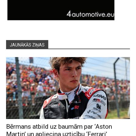
JAUNĀKĀS ZIŅAS
Bērmans atbild uz baumām par ‘Aston
Martin’ un apliecina uzticību ‘Ferrari’