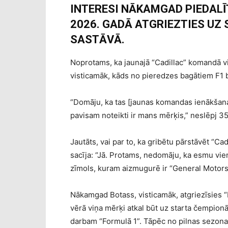
INTERESI NĀKAMGAD PIEDALĪT
2026. GADĀ ATGRIEZTIES UZ 
SASTĀVĀ.
Noprotams, ka jaunajā “Cadillac” komandā v
visticamāk, kāds no pieredzes bagātiem F1 br
“Domāju, ka tas [jaunas komandas ienākšana
pavisam noteikti ir mans mērķis,” neslēpj 3
Jautāts, vai par to, ka gribētu pārstāvēt “Ca
sacīja: “Jā. Protams, nedomāju, ka esmu vienīg
zīmols, kuram aizmugurē ir “General Motors”
Nākamgad Botass, visticamāk, atgriezīsies “
vērā viņa mērķi atkal būt uz starta čempionā
darbam “Formulā 1”. Tāpēc no pilnas sezonas