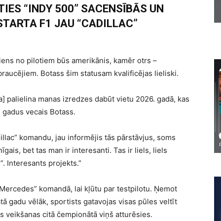
IES “INDY 500” SACENSĪBĀS UN
STARTA F1 JAU “CADILLAC”
iens no pilotiem būs amerikānis, kamēr otrs –
aucējiem. Botass šim statusam kvalificējas lieliski.
] palielina manas izredzes dabūt vietu 2026. gadā, kas
5 gadus vecais Botass.
dillac” komandu, jau informējis tās pārstāvjus, soms
ais, bet tas man ir interesanti. Tas ir liels, liels
. Interesants projekts.”
Mercedes” komandā, lai kļūtu par testpilotu. Ņemot
tā gadu vēlāk, sportists gatavojas visas pūles veltīt
 veikšanas citā čempionātā viņš atturēsies.