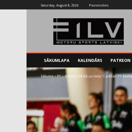
Saturday, August 8, 2026
Pievienoties
SĀKUMLAPA
KALENDĀRS
PATREON
Sākums
F1
Botass mērķē uz vietu 'Cadillac' F1 kom