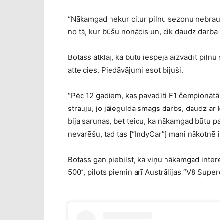
“Nākamgad nekur citur pilnu sezonu nebrauk
no tā, kur būšu nonācis un, cik daudz darba
Botass atklāj, ka būtu iespēja aizvadīt pilnu
atteicies. Piedāvājumi esot bijuši.
“Pēc 12 gadiem, kas pavadīti F1 čempionātā, 
strauju, jo jāiegulda smags darbs, daudz ar 
bija sarunas, bet teicu, ka nākamgad būtu pa
nevarēšu, tad tas [“IndyCar”] mani nākotnē i
Botass gan piebilst, ka viņu nākamgad inter
500”, pilots piemin arī Austrālijas “V8 Supe