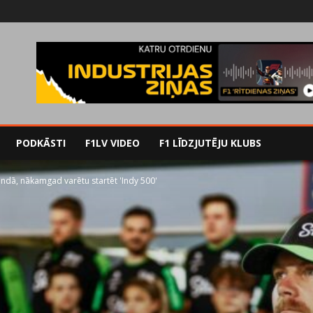
PODKĀSTI
F1LV VIDEO
F1 LĪDZJUTĒJU KLUBS
andā, nākamgad varētu startēt 'Indy 500'