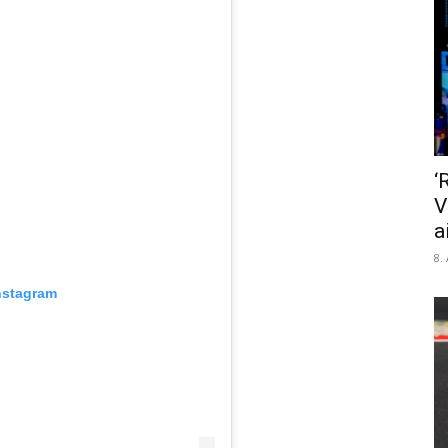
‘
V
a
8.
nstagram