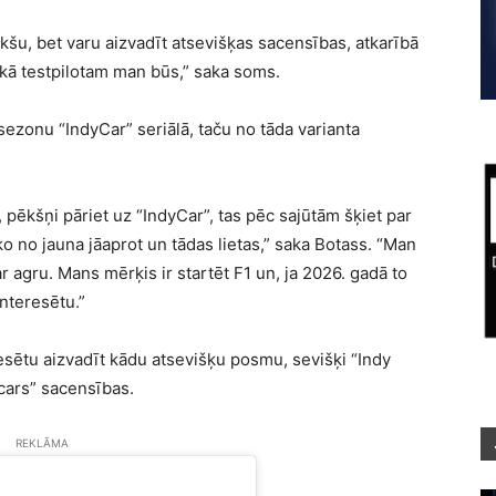
šu, bet varu aizvadīt atsevišķas sacensības, atkarībā
 kā testpilotam man būs,” saka soms.
 sezonu “IndyCar” seriālā, taču no tāda varianta
pēkšņi pāriet uz “IndyCar”, tas pēc sajūtām šķiet par
ko no jauna jāaprot un tādas lietas,” saka Botass. “Man
r agru. Mans mērķis ir startēt F1 un, ja 2026. gadā to
nteresētu.”
esētu aizvadīt kādu atsevišķu posmu, sevišķi “Indy
rcars” sacensības.
REKLĀMA