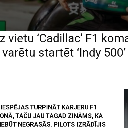
z vietu ‘Cadillac’ F1 ko
varētu startēt ‘Indy 500’
 IESPĒJAS TURPINĀT KARJERU F1
NĀ, TAČU JAU TAGAD ZINĀMS, KA
EBŪT NEGRASĀS. PILOTS IZRĀDĪJIS