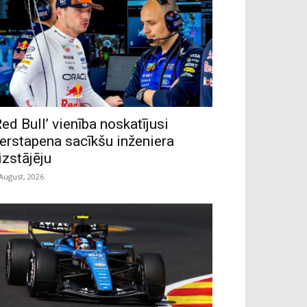
Red Bull’ vienība noskatījusi
erstapena sacīkšu inženiera
izstājēju
 August, 2026