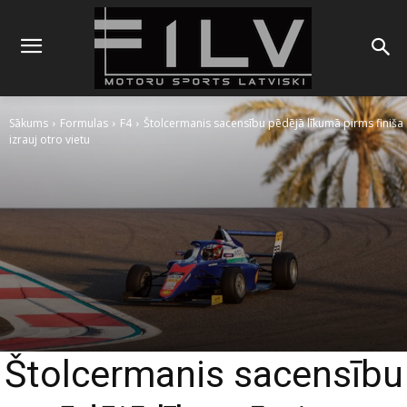
Sākums
Formulas
F4
Štolcermanis sacensību pēdējā līkumā pirms finiša
izrauj otro vietu
Štolcermanis sacensību