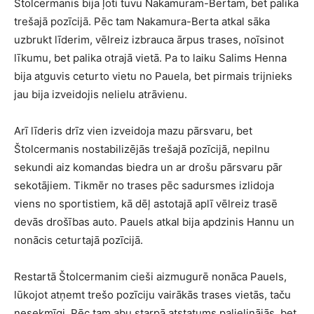
Štolcermanis bija ļoti tuvu Nakamuram-Bertam, bet palika
trešajā pozīcijā. Pēc tam Nakamura-Berta atkal sāka
uzbrukt līderim, vēlreiz izbrauca ārpus trases, noīsinot
līkumu, bet palika otrajā vietā. Pa to laiku Salims Henna
bija atguvis ceturto vietu no Pauela, bet pirmais trijnieks
jau bija izveidojis nelielu atrāvienu.
Arī līderis drīz vien izveidoja mazu pārsvaru, bet
Štolcermanis nostabilizējās trešajā pozīcijā, nepilnu
sekundi aiz komandas biedra un ar drošu pārsvaru pār
sekotājiem. Tikmēr no trases pēc sadursmes izlidoja
viens no sportistiem, kā dēļ astotajā aplī vēlreiz trasē
devās drošības auto. Pauels atkal bija apdzinis Hannu un
nonācis ceturtajā pozīcijā.
Restartā Štolcermanim cieši aizmugurē nonāca Pauels,
lūkojot atņemt trešo pozīciju vairākās trases vietās, taču
nesekmīgi. Pēc tam abu starpā atstatums palielinājās, bet