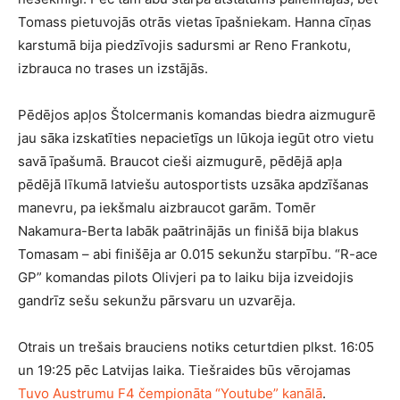
Tomass pietuvojās otrās vietas īpašniekam. Hanna cīņas
karstumā bija piedzīvojis sadursmi ar Reno Frankotu,
izbrauca no trases un izstājās.
Pēdējos apļos Štolcermanis komandas biedra aizmugurē
jau sāka izskatīties nepacietīgs un lūkoja iegūt otro vietu
savā īpašumā. Braucot cieši aizmugurē, pēdējā apļa
pēdējā līkumā latviešu autosportists uzsāka apdzīšanas
manevru, pa iekšmalu aizbraucot garām. Tomēr
Nakamura-Berta labāk paātrinājās un finišā bija blakus
Tomasam – abi finišēja ar 0.015 sekunžu starpību. “R-ace
GP” komandas pilots Olivjeri pa to laiku bija izveidojis
gandrīz sešu sekunžu pārsvaru un uzvarēja.
Otrais un trešais brauciens notiks ceturtdien plkst. 16:05
un 19:25 pēc Latvijas laika. Tiešraides būs vērojamas
Tuvo Austrumu F4 čempionāta “Youtube” kanālā
.