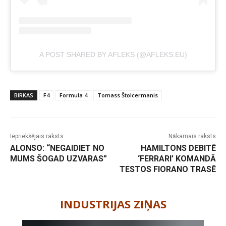
A POST SHARED BY AFLEKS (@AFLEKS.EU)
BIRKAS
F4
Formula 4
Tomass Štolcermanis
Iepriekšējais raksts
Nākamais raksts
ALONSO: “NEGAIDIET NO
HAMILTONS DEBITĒ
MUMS ŠOGAD UZVARAS”
‘FERRARI’ KOMANDĀ
TESTOS FIORANO TRASĒ
-
INDUSTRIJAS ZIŅAS