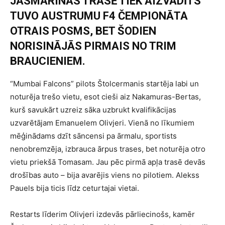
JASMARINAS TRASĒ TIEK AIZVADĪTS
TUVO AUSTRUMU F4 ČEMPIONĀTA
OTRAIS POSMS, BET ŠODIEN
NORISINĀJĀS PIRMAIS NO TRIM
BRAUCIENIEM.
“Mumbai Falcons” pilots Štolcermanis startēja labi un
noturēja trešo vietu, esot cieši aiz Nakamuras-Bertas,
kurš savukārt uzreiz sāka uzbrukt kvalifikācijas
uzvarētājam Emanuelem Olivjeri. Vienā no līkumiem
mēģinādams dzīt sāncensi pa ārmalu, sportists
nenobremzēja, izbrauca ārpus trases, bet noturēja otro
vietu priekšā Tomasam. Jau pēc pirmā apļa trasē devās
drošības auto – bija avarējis viens no pilotiem. Alekss
Pauels bija ticis līdz ceturtajai vietai.
Restarts līderim Olivjeri izdevās pārliecinošs, kamēr