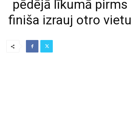
pēdējā līkumā pirms
finiša izrauj otro vietu