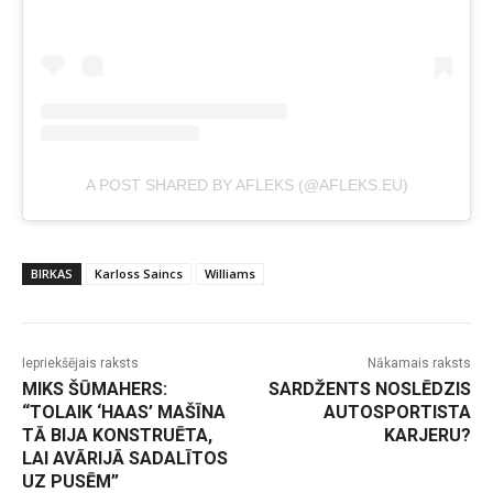
A POST SHARED BY AFLEKS (@AFLEKS.EU)
BIRKAS
Karloss Saincs
Williams
Iepriekšējais raksts
Nākamais raksts
MIKS ŠŪMAHERS:
SARDŽENTS NOSLĒDZIS
“TOLAIK ‘HAAS’ MAŠĪNA
AUTOSPORTISTA
TĀ BIJA KONSTRUĒTA,
KARJERU?
LAI AVĀRIJĀ SADALĪTOS
UZ PUSĒM”