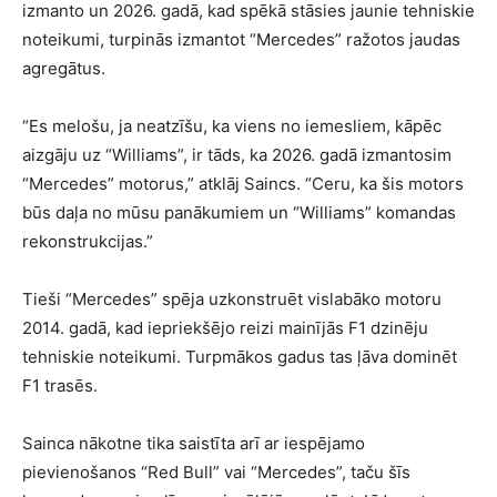
izmanto un 2026. gadā, kad spēkā stāsies jaunie tehniskie
noteikumi, turpinās izmantot “Mercedes” ražotos jaudas
agregātus.
“Es melošu, ja neatzīšu, ka viens no iemesliem, kāpēc
aizgāju uz “Williams”, ir tāds, ka 2026. gadā izmantosim
“Mercedes” motorus,” atklāj Saincs. “Ceru, ka šis motors
būs daļa no mūsu panākumiem un “Williams” komandas
rekonstrukcijas.”
Tieši “Mercedes” spēja uzkonstruēt vislabāko motoru
2014. gadā, kad iepriekšējo reizi mainījās F1 dzinēju
tehniskie noteikumi. Turpmākos gadus tas ļāva dominēt
F1 trasēs.
Sainca nākotne tika saistīta arī ar iespējamo
pievienošanos “Red Bull” vai “Mercedes”, taču šīs