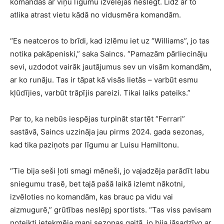
komandas ar viņu līgumu izvēlējās neslēgt. Līdz ar to
atlika atrast vietu kādā no vidusmēra komandām.
“Es neatceros to brīdi, kad izlēmu iet uz “Williams”, jo tas
notika pakāpeniski,” saka Saincs. “Pamazām pārliecināju
sevi, uzdodot vairāk jautājumus sev un visām komandām,
ar ko runāju. Tas ir tāpat kā visās lietās – varbūt esmu
kļūdījies, varbūt trāpījis pareizi. Tikai laiks pateiks.”
Par to, ka nebūs iespējas turpināt startēt “Ferrari”
sastāvā, Saincs uzzināja jau pirms 2024. gada sezonas,
kad tika paziņots par līgumu ar Luisu Hamiltonu.
“Tie bija seši ļoti smagi mēneši, jo vajadzēja parādīt labu
sniegumu trasē, bet tajā pašā laikā izlemt nākotni,
izvēloties no komandām, kas brauc pa vidu vai
aizmugurē,” grūtības neslēpj sportists. “Tas viss pavisam
noteikti ietekmēja mani sezonas gaitā, jo bija jāsadzīvo ar