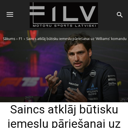
Sākums
F1
Saincs atklāj būtisku iemeslu pāriešanai uz 'Williams' komandu
Saincs atklāj būtisku
iemeslu pāriešanai uz