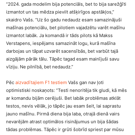
“2024. gada modelim bija potenciāls, bet to bija sarežģīti
izmantot un tas mēdza pievilt atšķirīgos apstākļos,”
skaidro Vašs. “Uz šo gadu nedaudz esam samazinājuši
mašīnas potenciālu, bet pilotiem vajadzētu varēt mašīnu
izmantot labāk. Ja komandā ir tāds pilots kā Makss
Verstapens, iespējams samazināt logu, kurā mašīna
darbojas un tāpat uzvarēt sacensībās, bet varbūt tajā
aizgājām pārāk tālu. Tāpēc tagad esam mainījuši savu
vīziju. Ne pilnībā, bet nedaudz.”
Pēc
aizvadītajiem F1 testiem
Vašs gan nav ļoti
optimistiski noskaņots: “Testi nenoritēja tik gludi, kā mēs
ar komandu bijām cerējuši. Bet labāk problēmas atklāt
testos, nevis vēlāk, jo tāpēc jau esam šeit, lai saprastu
jauno mašīnu. Pirmā diena bija laba, otrajā dienā vairs
nevarējām atrast optimālos risinājumus un bija šādas
tādas problēmas. Tāpēc ir grūti šobrīd spriest par mūsu