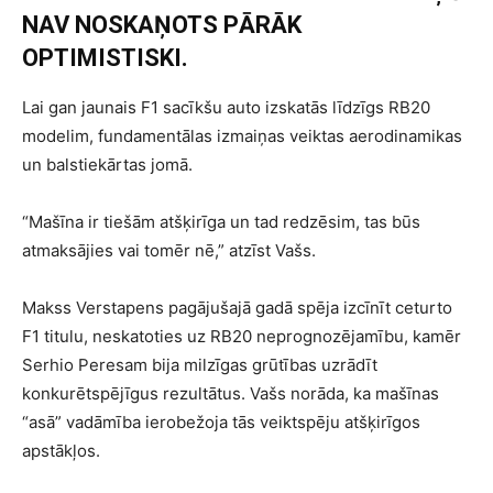
NAV NOSKAŅOTS PĀRĀK
OPTIMISTISKI.
Lai gan jaunais F1 sacīkšu auto izskatās līdzīgs RB20
modelim, fundamentālas izmaiņas veiktas aerodinamikas
un balstiekārtas jomā.
“Mašīna ir tiešām atšķirīga un tad redzēsim, tas būs
atmaksājies vai tomēr nē,” atzīst Vašs.
Makss Verstapens pagājušajā gadā spēja izcīnīt ceturto
F1 titulu, neskatoties uz RB20 neprognozējamību, kamēr
Serhio Peresam bija milzīgas grūtības uzrādīt
konkurētspējīgus rezultātus. Vašs norāda, ka mašīnas
“asā” vadāmība ierobežoja tās veiktspēju atšķirīgos
apstākļos.