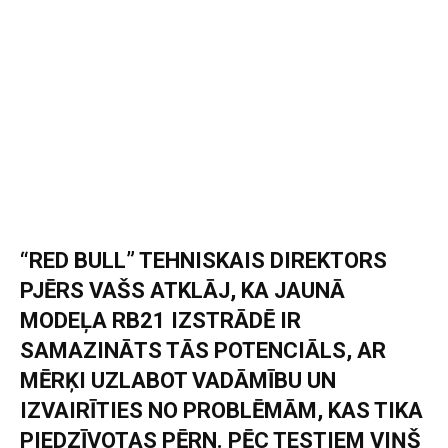
“RED BULL” TEHNISKAIS DIREKTORS
PJĒRS VAŠS ATKLĀJ, KA JAUNĀ
MODEĻA RB21 IZSTRĀDĒ IR
SAMAZINĀTS TĀS POTENCIĀLS, AR
MĒRĶI UZLABOT VADĀMĪBU UN
IZVAIRĪTIES NO PROBLĒMĀM, KAS TIKA
PIEDZĪVOTAS PĒRN. PĒC TESTIEM VIŅŠ