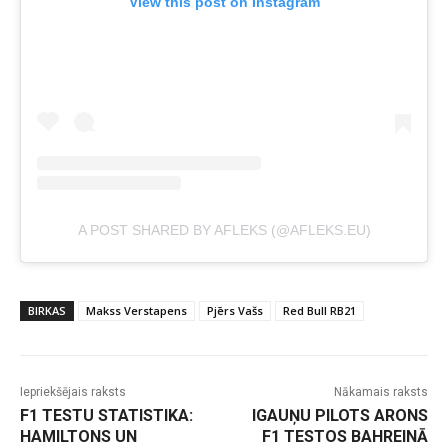
View this post on Instagram
A POST SHARED BY AFLEKS (@AFLEKS.EU)
BIRKAS
Makss Verstapens
Pjērs Vašs
Red Bull RB21
Iepriekšējais raksts
Nākamais raksts
F1 TESTU STATISTIKA:
IGAUŅU PILOTS ARONS
HAMILTONS UN
F1 TESTOS BAHREINĀ