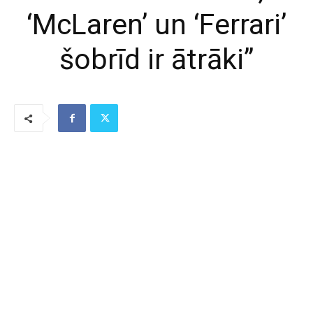
‘McLaren’ un ‘Ferrari’
šobrīd ir ātrāki”