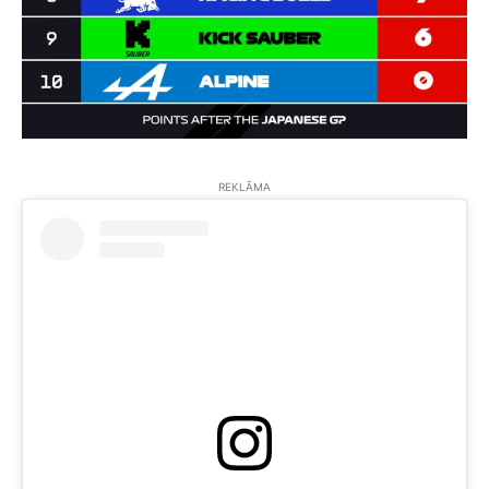
REKLĀMA