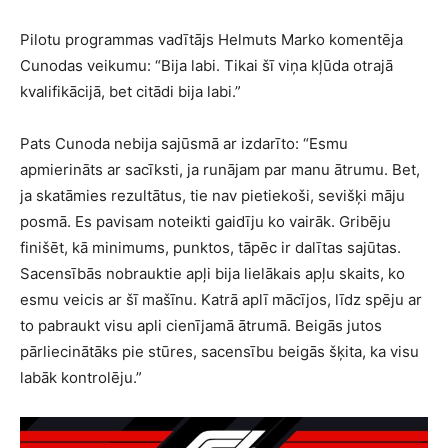
Pilotu programmas vadītājs Helmuts Marko komentēja
Cunodas veikumu: “Bija labi. Tikai šī viņa kļūda otrajā
kvalifikācijā, bet citādi bija labi.”
Pats Cunoda nebija sajūsmā ar izdarīto: “Esmu
apmierināts ar sacīksti, ja runājam par manu ātrumu. Bet,
ja skatāmies rezultātus, tie nav pietiekoši, sevišķi māju
posmā. Es pavisam noteikti gaidīju ko vairāk. Gribēju
finišēt, kā minimums, punktos, tāpēc ir dalītas sajūtas.
Sacensībās nobrauktie apļi bija lielākais apļu skaits, ko
esmu veicis ar šī mašīnu. Katrā aplī mācījos, līdz spēju ar
to pabraukt visu apli cienījamā ātrumā. Beigās jutos
pārliecinātāks pie stūres, sacensību beigās šķita, ka visu
labāk kontrolēju.”