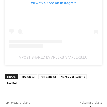
View this post on Instagram
A POST SHARED BY AFLEKS (@AFLEKS.EU)
BIRKAS
Japānas GP
Juki Cunoda
Makss Verstapens
Red Bull
Iepriekšējais raksts
Nākamais raksts