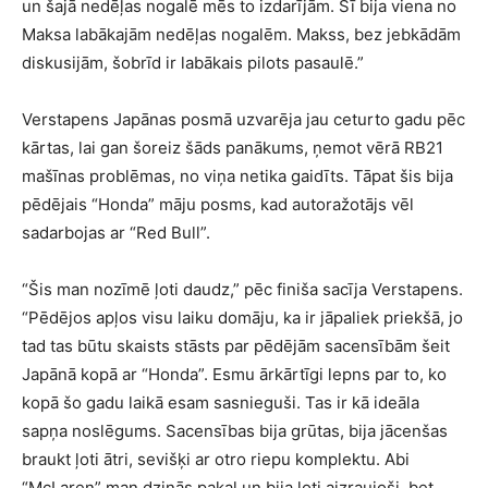
un šajā nedēļas nogalē mēs to izdarījām. Šī bija viena no
Maksa labākajām nedēļas nogalēm. Makss, bez jebkādām
diskusijām, šobrīd ir labākais pilots pasaulē.”
Verstapens Japānas posmā uzvarēja jau ceturto gadu pēc
kārtas, lai gan šoreiz šāds panākums, ņemot vērā RB21
mašīnas problēmas, no viņa netika gaidīts. Tāpat šis bija
pēdējais “Honda” māju posms, kad autoražotājs vēl
sadarbojas ar “Red Bull”.
“Šis man nozīmē ļoti daudz,” pēc finiša sacīja Verstapens.
“Pēdējos apļos visu laiku domāju, ka ir jāpaliek priekšā, jo
tad tas būtu skaists stāsts par pēdējām sacensībām šeit
Japānā kopā ar “Honda”. Esmu ārkārtīgi lepns par to, ko
kopā šo gadu laikā esam sasnieguši. Tas ir kā ideāla
sapņa noslēgums. Sacensības bija grūtas, bija jācenšas
braukt ļoti ātri, sevišķi ar otro riepu komplektu. Abi
“McLaren” man dzinās pakaļ un bija ļoti aizraujoši, bet