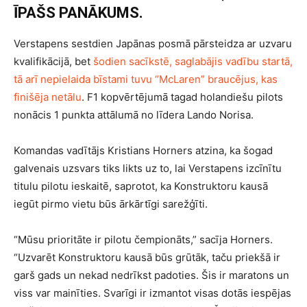
ĪPAŠS PANĀKUMS.
Verstapens sestdien Japānas posmā pārsteidza ar uzvaru
kvalifikācijā, bet
šodien sacīkstē, saglabājis vadību startā,
tā arī nepielaida bīstami tuvu “McLaren” braucējus, kas
finišēja netālu
. F1 kopvērtējumā tagad holandiešu pilots
nonācis 1 punkta attālumā no līdera Lando Norisa.
Komandas vadītājs Kristians Horners atzina, ka šogad
galvenais uzsvars tiks likts uz to, lai Verstapens izcīnītu
titulu pilotu ieskaitē, saprotot, ka Konstruktoru kausā
iegūt pirmo vietu būs ārkārtīgi sarežģīti.
“Mūsu prioritāte ir pilotu čempionāts,” sacīja Horners.
“Uzvarēt Konstruktoru kausā būs grūtāk, taču priekšā ir
garš gads un nekad nedrīkst padoties. Šis ir maratons un
viss var mainīties. Svarīgi ir izmantot visas dotās iespējas