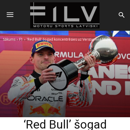
Sākums
F1
'Red Bull' šogad koncentrēsies uz Verstapena titulu
‘Red Bull’ šogad