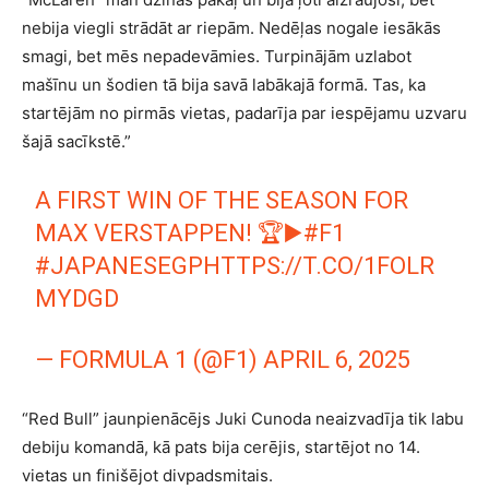
nebija viegli strādāt ar riepām. Nedēļas nogale iesākās
smagi, bet mēs nepadevāmies. Turpinājām uzlabot
mašīnu un šodien tā bija savā labākajā formā. Tas, ka
startējām no pirmās vietas, padarīja par iespējamu uzvaru
šajā sacīkstē.”
A FIRST WIN OF THE SEASON FOR
MAX VERSTAPPEN! 🏆▶️
#F1
#JAPANESEGP
HTTPS://T.CO/1FOLR
MYDGD
— FORMULA 1 (@F1)
APRIL 6, 2025
“Red Bull” jaunpienācējs Juki Cunoda neaizvadīja tik labu
debiju komandā, kā pats bija cerējis, startējot no 14.
vietas un finišējot divpadsmitais.