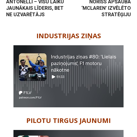
ANTONELLI – VISU LAIKU
NORISS APŠAUBA
JAUNĀKAIS LĪDERIS, BET
‘MCLAREN’ IZVĒLĒTO
NE UZVARĒTĀJS
STRATĒĢIJU
-
INDUSTRIJAS ZIŅAS
PILOTU TIRGUS JAUNUMI