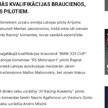
JĀS KVALIFIKĀCIJAS BRAUCIENOS,
S PILOTIEM.
bniekiem uzvaru svinēja Latvijas pilots Artjoms
etuvieti Mantas Jasiulevicius, trešā vieta vēl vienam
ode Racing” komandas, kuras sastāvā sacensībās
bagātākajā kvalifikācijas braucienā “BMW 325 CUP”
Latvijas komandas “RS Motorsport” pilots Ragnar
riekā Latvijas autošosejas meistaram Jānim
vicečempions Matīss Maļinovskis, bet viņam blakus
 ātrāko laiku uzrādīja “JV Racing Academy” pilots
 komandas biedri Nauris Agafonovs un Viesturs Ozols.
aiku uzrādīja Andris Misiņš.