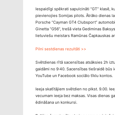
Iespaidīgi spēkrati sapulcināti “GT” klasē, k
pievienojies Somijas pilots. Ātrāko dienas l
Porsche “Cayman GT4 Clubsport” automobili,
Ginetta “G56”, trešā vieta Gediminas Baksys
lietuviešu meistars Ramūnas Čapkauskas a
Pilni sestdienas rezultāti >>
Svētdienas rītā sacensības atsāksies 2h iztu
gaidāmi no 9:40. Sacensības tiešraidē būs 
YouTube un Facebook sociālo tīklu kontos.
Ieeja skatītājiem svētdien no plkst. 9.00. I
vecumam ieeja bez maksas. Visas dienas ga
ēdināšana un konkursi.