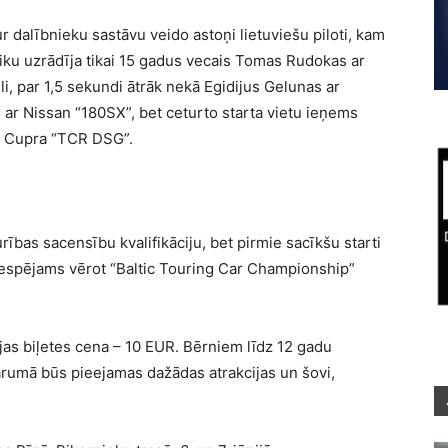
ur dalībnieku sastāvu veido astoņi lietuviešu piloti, kam
aiku uzrādīja tikai 15 gadus vecais Tomas Rudokas ar
 par 1,5 sekundi ātrāk nekā Egidijus Gelunas ar
 ar Nissan “180SX”, bet ceturto starta vietu ieņems
r Cupra “TCR DSG”.
rības sacensību kvalifikāciju, bet pirmie sacīkšu starti
iespējams vērot “Baltic Touring Car Championship”
eejas biļetes cena – 10 EUR. Bērniem līdz 12 gadu
rumā būs pieejamas dažādas atrakcijas un šovi,