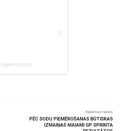
S (@AFLEKS.EU)
Nākamais raksts
PĒC SODU PIEMĒROŠANAS BŪTISKAS
IZMAIŅAS MAIAMI GP SPRINTA