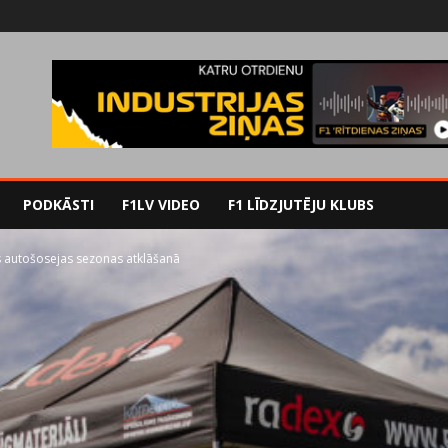
PODKĀSTI
F1LV VIDEO
F1 LĪDZJUTĒJU KLUBS
jas autošosejas sezonas atklāšanā