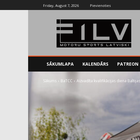
Friday, August 7, 2026
Pievienoties
SĀKUMLAPA
KALENDĀRS
PATREON
Sākums
BaTCC
Aizvadīta kvalifikācijas diena Balti