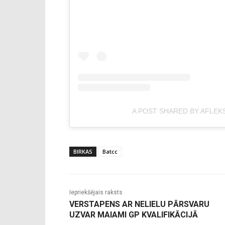
A POST SHARED BY AFLEK
BIRKAS
Batcc
Iepriekšējais raksts
VERSTAPENS AR NELIELU PĀRSVARU
UZVAR MAIAMI GP KVALIFIKĀCIJĀ