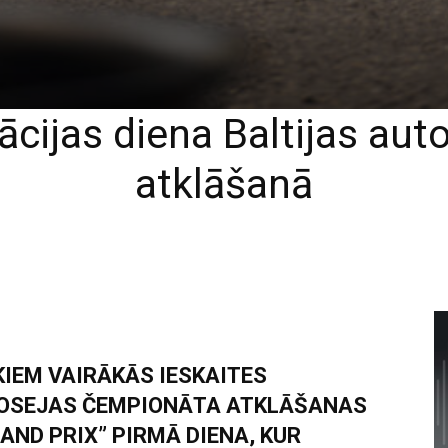
kācijas diena Baltijas a
atklāšanā
KIEM VAIRĀKĀS IESKAITES
ŠOSEJAS ČEMPIONĀTA ATKLĀŠANAS
AND PRIX” PIRMĀ DIENA, KUR