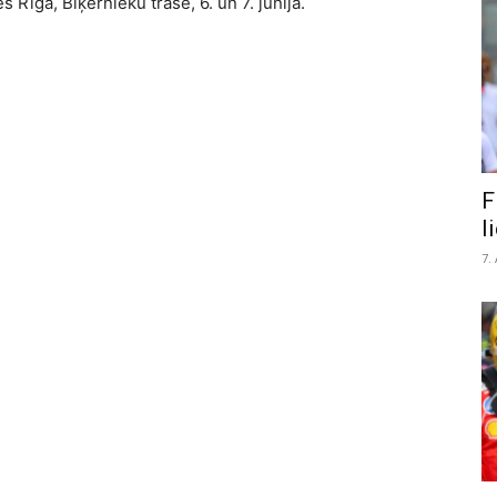
 Rīgā, Biķernieku trasē, 6. un 7. jūnijā.
F
l
7.