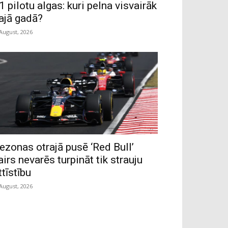
1 pilotu algas: kuri pelna visvairāk
ajā gadā?
 August, 2026
ezonas otrajā pusē ‘Red Bull’
airs nevarēs turpināt tik strauju
ttīstību
 August, 2026