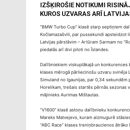
IZŠĶIROŠIE NOTIKUMI RISINĀ
KUROS UZVARAS ARĪ LATVIJA
“BMW Turbo Cup” klasē starp septiņiem dalī
Kočlamazašvili, par pussekundi apsteidzot li
Latvijas pārstāvim – Artūram Sarmam no “R
piedalās arī divi piloti no Īslandes.
Dalībniekiem viskuplākajā un konkurences 
klases mērogā pārliecinošu uzvaru svinēja 
Simuland no Igaunijas, par 0,34 sekundēm p
Horelikam, trešais startēs pērnās sezonas 
mājinieks Aurimas Mištautas.
“V1600” klasē astoņu dalībnieku konkurencē
Mareks Matvejevs, kuram aizmugurē stāsies
“ABC Race” klases treniņbraucienos ātrāko l