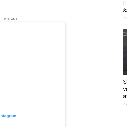
F
š
7.
REKLĀMA
S
v
a
7.
nstagram