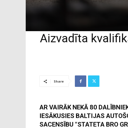
Aizvadīta kvalifi
Share
AR VAIRĀK NEKĀ 80 DALĪBNIE
IESĀKUSIES BALTIJAS AUTO
SACENSĪBU “STATETA BRO GR