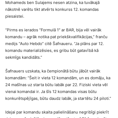
Mohameds ben Sulajems nesen atzina, ka tuvākajā
nākotnē varētu tikt atvērts konkurss 12. komandas
piesaistei.
“Pirms es ierados “Formulā 1″ ar BAR, bija vēl vairāk
komandu – agrāk notika pat priekškvalifikācijas,” franču
medijs “Auto Hebdo” citē Šafnaueru. “Ja plāns par 12.
komandu materializēsies, es gribu būt gatavībā kā
sekmīgs kandidāts.”
Šafnauers uzskata, ka čempionātā būtu jābūt vairāk
komandām: “Šeit ir vieta 12 komandām, un es domāju, ka
24 mašīnas uz starta būtu labāk par 22. Fiziski vieta vēl
vienai komandai ir. Ja šīs 12 komandas visas būtu
konkurētspējīgas, būtu daudz labāk, ja startētu 24 piloti.”
Idejai par komandu skaita palielināšanu negribīgi piekrīt