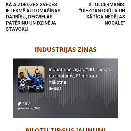
KĀ AIZDEDZES SVECES
ŠTOLCERMANIS:
IETEKMĒ AUTOMAŠĪNAS
“DIEZGAN GRŪTA UN
DARBĪBU, DEGVIELAS
SĀPĪGA NEDĒĻAS
PATĒRIŅU UN DZINĒJA
NOGALE”
STĀVOKLI
-
INDUSTRIJAS ZIŅAS
PILOTU TIRGUS JAUNUMI