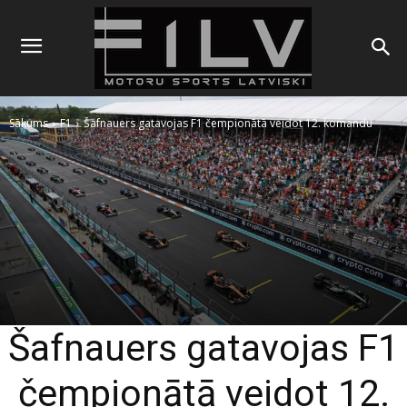
Sākums
F1
Šafnauers gatavojas F1 čempionātā veidot 12. komandu
Šafnauers gatavojas F1
čempionātā veidot 12.