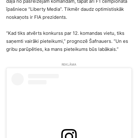
daļa no pašreizējām komandām, tāpat arī F1 čempionāta
īpašniece “Liberty Media”. Tikmēr daudz optimistiskāk
noskaņots ir FIA prezidents.
“Kad tiks atvērts konkurss par 12. komandas vietu, tiks
saņemti vairāki pieteikumi,” prognozē Šafnauers. “Un es
gribu parūpēties, ka mans pieteikums būs labākais.”
REKLĀMA