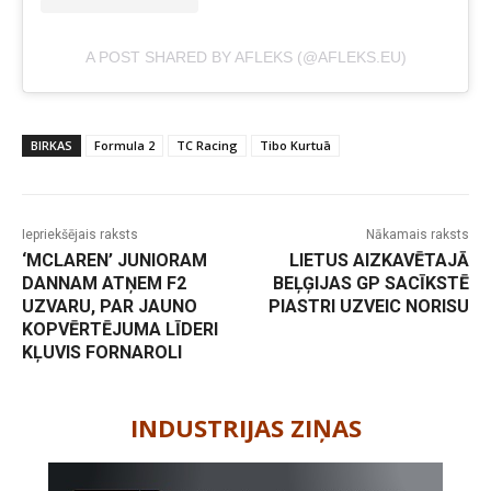
A POST SHARED BY AFLEKS (@AFLEKS.EU)
BIRKAS
Formula 2
TC Racing
Tibo Kurtuā
Iepriekšējais raksts
Nākamais raksts
‘MCLAREN’ JUNIORAM
LIETUS AIZKAVĒTAJĀ
DANNAM ATŅEM F2
BEĻĢIJAS GP SACĪKSTĒ
UZVARU, PAR JAUNO
PIASTRI UZVEIC NORISU
KOPVĒRTĒJUMA LĪDERI
KĻUVIS FORNAROLI
-
INDUSTRIJAS ZIŅAS