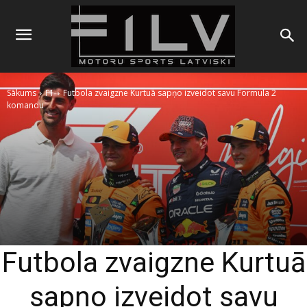
Sākums
F1
Futbola zvaigzne Kurtuā sapņo izveidot savu Formula 2
komandu
Futbola zvaigzne Kurtuā
sapņo izveidot savu