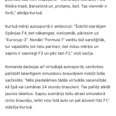
Rikāra trasē, Barselonā un, protams, šeit. Tas vienmēr ir
forši,” atklāja Kurtuā.
Kurtuā mērķi autosportā ir ambiciozi: “Šobrīd startējam
Spānijas F4, bet nākamgad, visticamāk, pāriesim uz
“Eurocup-3”. Nonākt “Formula 1″ varētu būt sarežģītāk,
tur vajadzētu ļoti lielu partneri, bet mūsu mērķis un
sapnis ir sasniegt F3 un pēc tam F2,” viņš sacīja.
Komanda darbojas arī virtuālajā autosportā, cenšoties
palīdzēt talantīgiem simulatoru braucējiem nokļūt īstās
sacīkstēs: “Mēs piedalāmies tādās virtuālās sacensībās
kā Spā vai Lemānas 24 stundu braucieni. Tas palīdz atklāt
jaunos talantus. Sapņu scenārijs būtu atrast simulatorā
izcilu braucēju, ielikt viņu īstā auto un pat aizvest līdz F1,”
stāstīja Kurtuā.