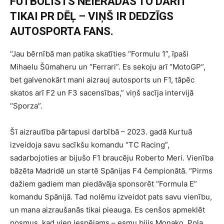
FUTBOLISTS NEIERADĀS TO DARĪT
TIKAI PR DĒĻ – VIŅŠ IR DEDZĪGS
AUTOSPORTA FANS.
“Jau bērnībā man patika skatīties “Formulu 1”, īpaši
Mihaelu Šūmaheru un “Ferrari”. Es sekoju arī “MotoGP”,
bet galvenokārt mani aizrauj autosports un F1, tāpēc
skatos arī F2 un F3 sacensības,” viņš sacīja intervijā
“Sporza”.
Šī aizrautība pārtapusi darbībā – 2023. gadā Kurtuā
izveidoja savu sacīkšu komandu “TC Racing”,
sadarbojoties ar bijušo F1 braucēju Roberto Meri. Vienība
bāzēta Madridē un startē Spānijas F4 čempionātā. “Pirms
dažiem gadiem man piedāvāja sponsorēt “Formula E”
komandu Spānijā. Tad nolēmu izveidot pats savu vienību,
un mana aizraušanās tikai pieauga. Es cenšos apmeklēt
posmus, kad vien iespējams – esmu bijis Monako, Pola