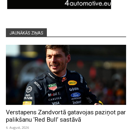
JAUNĀKĀS ZIŅAS
Verstapens Zandvortā gatavojas paziņot par
palikšanu ‘Red Bull’ sastāvā
6. August, 2026