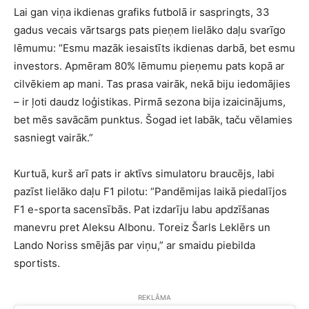
Lai gan viņa ikdienas grafiks futbolā ir saspringts, 33
gadus vecais vārtsargs pats pieņem lielāko daļu svarīgo
lēmumu: “Esmu mazāk iesaistīts ikdienas darbā, bet esmu
investors. Apmēram 80% lēmumu pieņemu pats kopā ar
cilvēkiem ap mani. Tas prasa vairāk, nekā biju iedomājies
– ir ļoti daudz loģistikas. Pirmā sezona bija izaicinājums,
bet mēs savācām punktus. Šogad iet labāk, taču vēlamies
sasniegt vairāk.”
Kurtuā, kurš arī pats ir aktīvs simulatoru braucējs, labi
pazīst lielāko daļu F1 pilotu: “Pandēmijas laikā piedalījos
F1 e-sporta sacensībās. Pat izdarīju labu apdzīšanas
manevru pret Aleksu Albonu. Toreiz Šarls Leklērs un
Lando Noriss smējās par viņu,” ar smaidu piebilda
sportists.
REKLĀMA