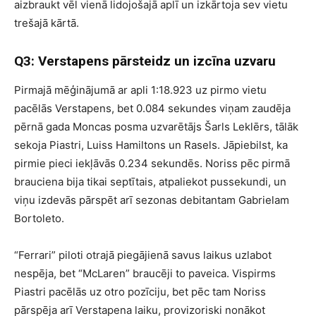
aizbraukt vēl vienā lidojošajā aplī un izkārtoja sev vietu
trešajā kārtā.
Q3: Verstapens pārsteidz un izcīna uzvaru
Pirmajā mēģinājumā ar apli 1:18.923 uz pirmo vietu
pacēlās Verstapens, bet 0.084 sekundes viņam zaudēja
pērnā gada Moncas posma uzvarētājs Šarls Leklērs, tālāk
sekoja Piastri, Luiss Hamiltons un Rasels. Jāpiebilst, ka
pirmie pieci iekļāvās 0.234 sekundēs. Noriss pēc pirmā
brauciena bija tikai septītais, atpaliekot pussekundi, un
viņu izdevās pārspēt arī sezonas debitantam Gabrielam
Bortoleto.
“Ferrari” piloti otrajā piegājienā savus laikus uzlabot
nespēja, bet “McLaren” braucēji to paveica. Vispirms
Piastri pacēlās uz otro pozīciju, bet pēc tam Noriss
pārspēja arī Verstapena laiku, provizoriski nonākot