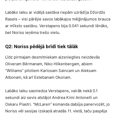
Labāko laiku ar vidējā sastāva riepām uzrādīja Džordžs
Rasels – visi pārējie savos labākajos mēģinājumos brauca
ar mīksto sastāvu. Verstapens bija 0.041 sekundi lēnāks,
bet Noriss ieņēma trešo vietu.
Q2: Noriss pēdējā brīdī tiek tālāk
Līdz pirmajam desmitniekam aizsniegties neizdevās
Oliveram Bērmanam, Niko Hilkenbergam, abiem
“Williams” pilotiem Karlosam Saincam un Aleksam
Albonam, kā arī Estebanam Okonam.
Labāko laiku sasniedza Verstapens, vairāk nekā 0.1
sekundi aiz sevis atstājot Andrea Kimi Antonelli un
Oskaru Piastri. “McLaren” komanda dabūja panervozēt, jo
Noriss vēl sesijas izskaņā atradās 11. vietā, taču paspēja