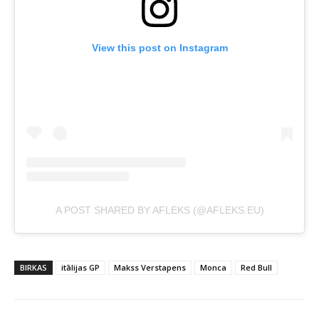
View this post on Instagram
A POST SHARED BY AFLEKS (@AFLEKS.EU)
BIRKAS
itālijas GP
Makss Verstapens
Monca
Red Bull