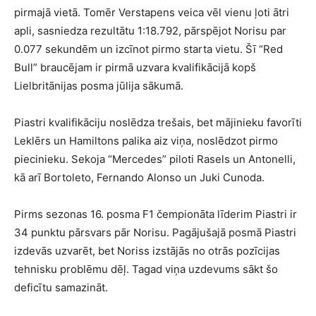
pirmajā vietā. Tomēr Verstapens veica vēl vienu ļoti ātri
apli, sasniedza rezultātu 1:18.792, pārspējot Norisu par
0.077 sekundēm un izcīnot pirmo starta vietu. Šī “Red
Bull” braucējam ir pirmā uzvara kvalifikācijā kopš
Lielbritānijas posma jūlija sākumā.
Piastri kvalifikāciju noslēdza trešais, bet mājinieku favorīti
Leklērs un Hamiltons palika aiz viņa, noslēdzot pirmo
piecinieku. Sekoja “Mercedes” piloti Rasels un Antonelli,
kā arī Bortoleto, Fernando Alonso un Juki Cunoda.
Pirms sezonas 16. posma F1 čempionāta līderim Piastri ir
34 punktu pārsvars pār Norisu. Pagājušajā posmā Piastri
izdevās uzvarēt, bet Noriss izstājās no otrās pozīcijas
tehnisku problēmu dēļ. Tagad viņa uzdevums sākt šo
deficītu samazināt.