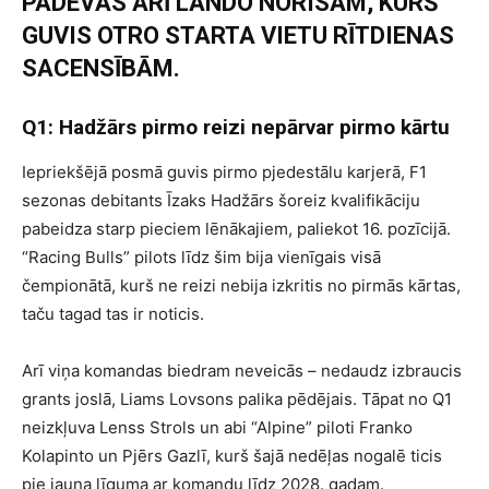
PADEVĀS ARĪ LANDO NORISAM, KURŠ
GUVIS OTRO STARTA VIETU RĪTDIENAS
SACENSĪBĀM.
Q1: Hadžārs pirmo reizi nepārvar pirmo kārtu
Iepriekšējā posmā guvis pirmo pjedestālu karjerā, F1
sezonas debitants Īzaks Hadžārs šoreiz kvalifikāciju
pabeidza starp pieciem lēnākajiem, paliekot 16. pozīcijā.
“Racing Bulls” pilots līdz šim bija vienīgais visā
čempionātā, kurš ne reizi nebija izkritis no pirmās kārtas,
taču tagad tas ir noticis.
Arī viņa komandas biedram neveicās – nedaudz izbraucis
grants joslā, Liams Lovsons palika pēdējais. Tāpat no Q1
neizkļuva Lenss Strols un abi “Alpine” piloti Franko
Kolapinto un Pjērs Gazlī, kurš šajā nedēļas nogalē ticis
pie jauna līguma ar komandu līdz 2028. gadam.