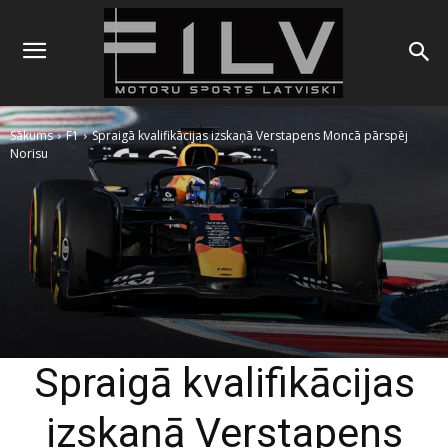
Sākums
F1
Spraigā kvalifikācijas izskaņā Verstapens Moncā pārspēj
Norisu
Spraigā kvalifikācijas
izskaņā Verstapens