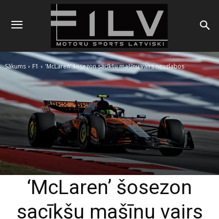
Sākums
F1
'McLaren' šosezon sacīkšu mašīnu vairs neuzlabos
‘McLaren’ šosezon
sacīkšu mašīnu vairs