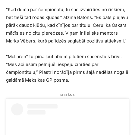
“Kad domā par čempionātu, tu sāc izvairīties no riskiem,
bet tieši tad rodas kļūdas,” atzina Batons. “Es pats pieļāvu
pārāk daudz kļūdu, kad cīnījos par titulu. Ceru, ka Oskars
mācīsies no citu pieredzes. Viņam ir lielisks mentors
Marks Vēbers, kurš palīdzēs saglabāt pozitīvu attieksmi.”
“McLaren” turpina ļaut abiem pilotiem sacensties brīvi.
“Mēs abi esam pelnījuši iespēju cīnīties par
čempiontitulu,” Piastri norādīja pirms šajā nedēļas nogalē
gaidāmā Meksikas GP posma.
REKLĀMA