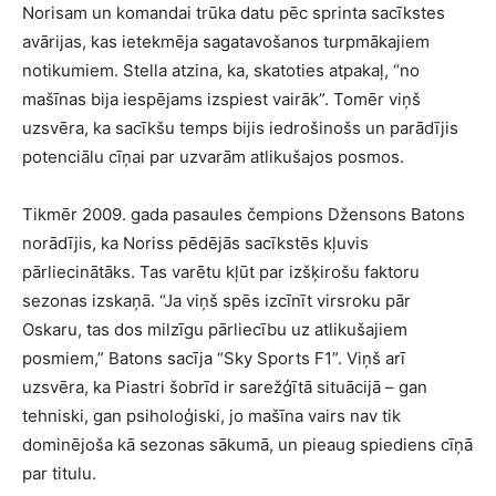
Norisam un komandai trūka datu pēc sprinta sacīkstes
avārijas, kas ietekmēja sagatavošanos turpmākajiem
notikumiem. Stella atzina, ka, skatoties atpakaļ, “no
mašīnas bija iespējams izspiest vairāk”. Tomēr viņš
uzsvēra, ka sacīkšu temps bijis iedrošinošs un parādījis
potenciālu cīņai par uzvarām atlikušajos posmos.
Tikmēr 2009. gada pasaules čempions Džensons Batons
norādījis, ka Noriss pēdējās sacīkstēs kļuvis
pārliecinātāks. Tas varētu kļūt par izšķirošu faktoru
sezonas izskaņā. “Ja viņš spēs izcīnīt virsroku pār
Oskaru, tas dos milzīgu pārliecību uz atlikušajiem
posmiem,” Batons sacīja “Sky Sports F1”. Viņš arī
uzsvēra, ka Piastri šobrīd ir sarežģītā situācijā – gan
tehniski, gan psiholoģiski, jo mašīna vairs nav tik
dominējoša kā sezonas sākumā, un pieaug spiediens cīņā
par titulu.