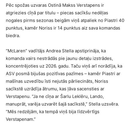
Pēc spožas uzvaras Ostinā Makss Verstapens ir
atgriezies cīņā par titulu – piecas sacīkšu nedēļas
nogales pirms sezonas beigām viņš atpaliek no Piastri 40
punktus, kamēr Noriss ir 14 punktus aiz sava komandas
biedra.
“McLaren” vadītājs Andrea Stella apstiprināja, ka
komanda vairs nestrādās pie jaunu detaļu izstrādes,
koncentrējoties uz 2026. gadu. Taču viņš arī norādīja, ka
ASV posmā bijušas pozitīvas pazīmes – kamēr Piastri ar
mašīnas uzvedību īsti nejutās pārliecināts, Noriss
sacīkstē uzrādīja ātrumu, kas ļāva sacensties ar
Verstapenu. “Ja ne cīņa ar Šarlu Leklēru, Lando,
manuprāt, varēja uzvarēt šajā sacīkstē,” Stella uzsvēra.
“Mēs redzējām, ka tempā viņš bija līdzvērtīgs
Verstapenam.”