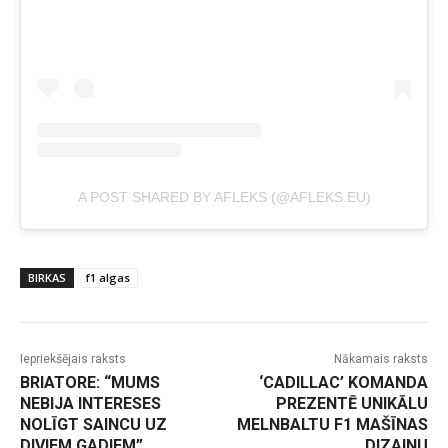
A POST SHARED BY AFLEKS (@AFLEKS.EU)
BIRKAS
f1 algas
Iepriekšējais raksts
Nākamais raksts
BRIATORE: “MUMS
‘CADILLAC’ KOMANDA
NEBIJA INTERESES
PREZENTĒ UNIKĀLU
NOLĪGT SAINCU UZ
MELNBALTU F1 MAŠĪNAS
DIVIEM GADIEM”
DIZAINU