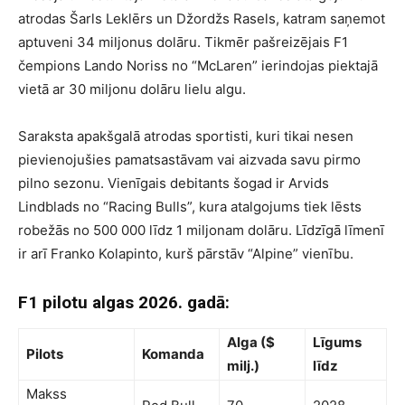
atrodas Šarls Leklērs un Džordžs Rasels, katram saņemot
aptuveni 34 miljonus dolāru. Tikmēr pašreizējais F1
čempions Lando Noriss no “McLaren” ierindojas piektajā
vietā ar 30 miljonu dolāru lielu algu.
Saraksta apakšgalā atrodas sportisti, kuri tikai nesen
pievienojušies pamatsastāvam vai aizvada savu pirmo
pilno sezonu. Vienīgais debitants šogad ir Arvids
Lindblads no “Racing Bulls”, kura atalgojums tiek lēsts
robežās no 500 000 līdz 1 miljonam dolāru. Līdzīgā līmenī
ir arī Franko Kolapinto, kurš pārstāv “Alpine” vienību.
F1 pilotu algas 2026. gadā:
Alga ($
Līgums
Pilots
Komanda
milj.)
līdz
Makss