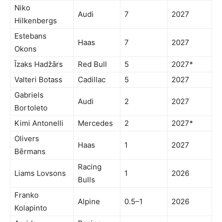
Niko
Audi
7
2027
Hilkenbergs
Estebans
Haas
7
2027
Okons
Īzaks Hadžārs
Red Bull
5
2027*
Valteri Botass
Cadillac
5
2027
Gabriels
Audi
2
2027
Bortoleto
Kimi Antonelli
Mercedes
2
2027*
Olivers
Haas
1
2027
Bērmans
Racing
Liams Lovsons
1
2026
Bulls
Franko
Alpine
0.5–1
2026
Kolapinto