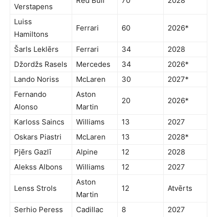
Red Bull
70
2028
Verstapens
Luiss
Ferrari
60
2026*
Hamiltons
Šarls Leklērs
Ferrari
34
2028
Džordžs Rasels
Mercedes
34
2026*
Lando Noriss
McLaren
30
2027*
Fernando
Aston
20
2026*
Alonso
Martin
Karloss Saincs
Williams
13
2027
Oskars Piastri
McLaren
13
2028*
Pjērs Gazlī
Alpine
12
2028
Alekss Albons
Williams
12
2027
Aston
Lenss Strols
12
Atvērts
Martin
Serhio Peress
Cadillac
8
2027