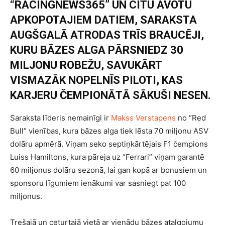
“RACINGNEWS365” UN CITU AVOTU
APKOPOTAJIEM DATIEM, SARAKSTA
AUGŠGALĀ ATRODAS TRĪS BRAUCĒJI,
KURU BĀZES ALGA PĀRSNIEDZ 30
MILJONU ROBEŽU, SAVUKĀRT
VISMAZĀK NOPELNĪS PILOTI, KAS
KARJERU ČEMPIONĀTĀ SĀKUŠI NESEN.
Saraksta līderis nemainīgi ir
Makss Verstapens
no “Red
Bull” vienības, kura bāzes alga tiek lēsta 70 miljonu ASV
dolāru apmērā. Viņam seko septiņkārtējais F1 čempions
Luiss Hamiltons, kura pāreja uz “Ferrari” viņam garantē
60 miljonus dolāru sezonā, lai gan kopā ar bonusiem un
sponsoru līgumiem ienākumi var sasniegt pat 100
miljonus.
Trešajā un ceturtajā vietā ar vienādu bāzes atalgojumu