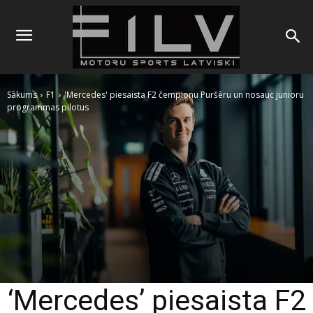
Sākums
F1
'Mercedes' piesaista F2 čempionu Puršēru un nosauc junioru
programmas pilotus
‘Mercedes’ piesaista F2