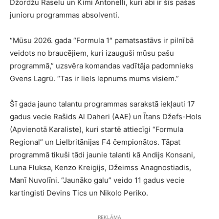
Džordžu Raselu un Kimi Antonelli, kuri abi ir šīs pašas
junioru programmas absolventi.
“Mūsu 2026. gada “Formula 1″ pamatsastāvs ir pilnībā
veidots no braucējiem, kuri izauguši mūsu pašu
programmā,” uzsvēra komandas vadītāja padomnieks
Gvens Lagrū. “Tas ir liels lepnums mums visiem.”
Šī gada jauno talantu programmas sarakstā iekļauti 17
gadus vecie Rašids Al Daheri (AAE) un Ītans Džefs-Hols
(Apvienotā Karaliste), kuri startē attiecīgi “Formula
Regional” un Lielbritānijas F4 čempionātos. Tāpat
programmā tikuši tādi jaunie talanti kā Andijs Konsani,
Luna Fluksa, Kenzo Kreigijs, Džeimss Anagnostiadis,
Manī Nuvolīni. “Jaunāko galu” veido 11 gadus vecie
kartingisti Devins Tics un Nikolo Periko.
REKLĀMA