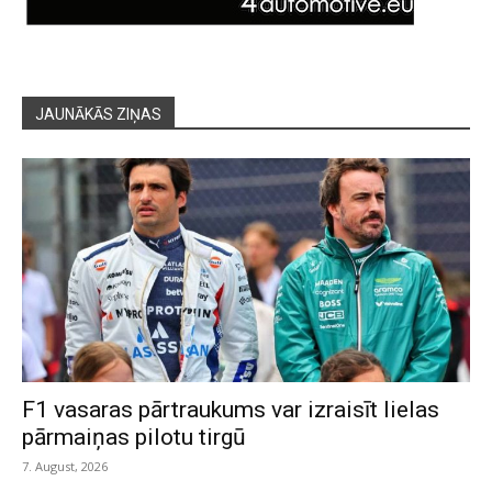
JAUNĀKĀS ZIŅAS
F1 vasaras pārtraukums var izraisīt lielas
pārmaiņas pilotu tirgū
7. August, 2026