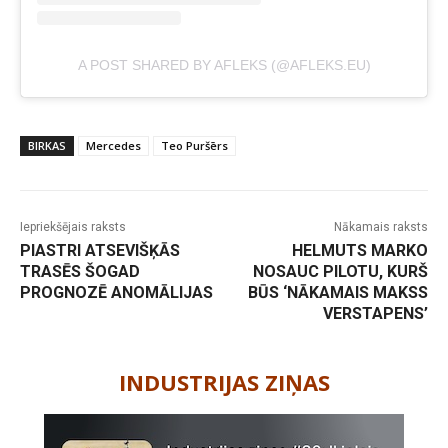
A POST SHARED BY AFLEKS (@AFLEKS.EU)
BIRKAS
Mercedes
Teo Puršērs
Iepriekšējais raksts
Nākamais raksts
PIASTRI ATSEVIŠĶĀS
HELMUTS MARKO
TRASĒS ŠOGAD
NOSAUC PILOTU, KURŠ
PROGNOZĒ ANOMĀLIJAS
BŪS ‘NĀKAMAIS MAKSS
VERSTAPENS’
-
INDUSTRIJAS ZIŅAS