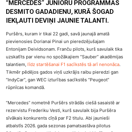
“MERCEDES” JUNIORU PROGRAMMAS
DESMITO GADADIENU, KURĀ ŠOGAD
IEKĻAUTI DEVIŅI JAUNIE TALANTI.
Puršērs, kuram ir tikai 22 gadi, savā jaunajā amatā
pievienosies Dorianai Pinai un pieredzējušajam
Entonijam Deividsonam. Franču pilots, kurš savulaik tika
uzskatīts par vienu no spožākajiem “Sauber” akadēmijas
talantiem,
līdz startēšanai F1 sacīkstēs tā arī nenonāca
.
Tikmēr pēdējos gados viņš uzkrājis raibu pieredzi gan
“IndyCar”, gan WEC izturības sacīkstēs “Peugeot”
rūpnīcas komandā.
“Mercedes” nometnē Puršērs strādās ciešā sasaistē ar
rezervistu Frederiku Vesti, kurš savulaik bija Puršēra
sīvākais konkurents cīņā par F2 titulu. Abi jaunieši
atbalstīs 2026. gada sezonas pamatsastāva pilotus