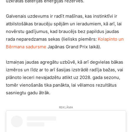
uzkrātās baterijas enerģijas rezerves.
Galvenais uzdevums ir radīt mašīnas, kas instinktīvi ir
atbilstošākas braucēju spējām un ieradumiem, kā arī, lai
novērstu gadījumus, kad braucējs bez papildus jaudas
rada neparedzamas sekas (lielisks piemērs:
Kolapinto un
Bērmana sadursme
Japānas Grand Prix laikā).
Izmaiņas jaudas agregātu uzbūvē, kā arī degvielas bākas
izmēros un līdz ar to arī šasijas izstrādē radīja bažas, vai
plānoto ieceri nevajadzētu atlikt uz 2028. gada sezonu,
tomēr vienošanās tika panākta, lai vēlamos rezultātus
sasniegtu gadu ātrāk.
REKLĀMA