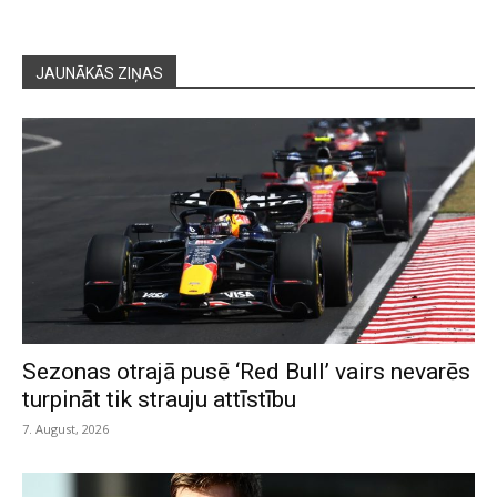
JAUNĀKĀS ZIŅAS
Sezonas otrajā pusē ‘Red Bull’ vairs nevarēs
turpināt tik strauju attīstību
7. August, 2026