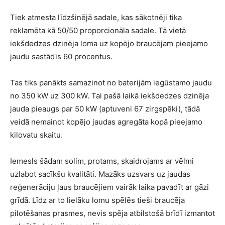
Tiek atmesta līdzšinējā sadale, kas sākotnēji tika
reklamēta kā 50/50 proporcionāla sadale. Tā vietā
iekšdedzes dzinēja loma uz kopējo braucējam pieejamo
jaudu sastādīs 60 procentus.
Tas tiks panākts samazinot no baterijām iegūstamo jaudu
no 350 kW uz 300 kW. Tai pašā laikā iekšdedzes dzinēja
jauda pieaugs par 50 kW (aptuveni 67 zirgspēki), tādā
veidā nemainot kopējo jaudas agregāta kopā pieejamo
kilovatu skaitu.
Iemesls šādam solim, protams, skaidrojams ar vēlmi
uzlabot sacīkšu kvalitāti. Mazāks uzsvars uz jaudas
reģenerāciju ļaus braucējiem vairāk laika pavadīt ar gāzi
grīdā. Līdz ar to lielāku lomu spēlēs tieši braucēja
pilotēšanas prasmes, nevis spēja atbilstošā brīdī izmantot