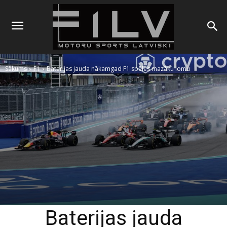
Sākums
F1
Baterijas jauda nākamgad F1 spēlēs mazāku lomu
Baterijas jauda