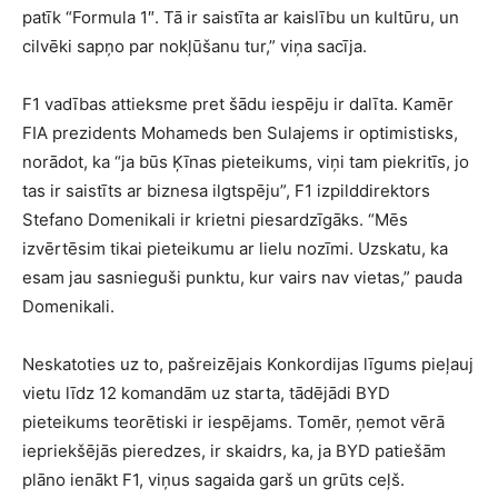
patīk “Formula 1″. Tā ir saistīta ar kaislību un kultūru, un
cilvēki sapņo par nokļūšanu tur,” viņa sacīja.
F1 vadības attieksme pret šādu iespēju ir dalīta. Kamēr
FIA prezidents Mohameds ben Sulajems ir optimistisks,
norādot, ka “ja būs Ķīnas pieteikums, viņi tam piekritīs, jo
tas ir saistīts ar biznesa ilgtspēju”, F1 izpilddirektors
Stefano Domenikali ir krietni piesardzīgāks. “Mēs
izvērtēsim tikai pieteikumu ar lielu nozīmi. Uzskatu, ka
esam jau sasnieguši punktu, kur vairs nav vietas,” pauda
Domenikali.
Neskatoties uz to, pašreizējais Konkordijas līgums pieļauj
vietu līdz 12 komandām uz starta, tādējādi BYD
pieteikums teorētiski ir iespējams. Tomēr, ņemot vērā
iepriekšējās pieredzes, ir skaidrs, ka, ja BYD patiešām
plāno ienākt F1, viņus sagaida garš un grūts ceļš.