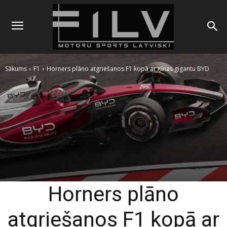
Sākums
F1
Horners plāno atgriešanos F1 kopā ar Ķīnas gigantu BYD
Horners plāno
atgriešanos F1 kopā ar