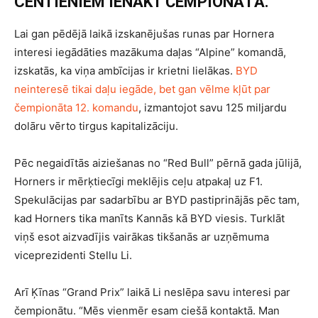
CENTIENIEM IENĀKT ČEMPIONĀTĀ.
Lai gan pēdējā laikā izskanējušas runas par Hornera
interesi iegādāties mazākuma daļas “Alpine” komandā,
izskatās, ka viņa ambīcijas ir krietni lielākas.
BYD
neinteresē tikai daļu iegāde, bet gan vēlme kļūt par
čempionāta 12. komandu
, izmantojot savu 125 miljardu
dolāru vērto tirgus kapitalizāciju.
Pēc negaidītās aiziešanas no “Red Bull” pērnā gada jūlijā,
Horners ir mērķtiecīgi meklējis ceļu atpakaļ uz F1.
Spekulācijas par sadarbību ar BYD pastiprinājās pēc tam,
kad Horners tika manīts Kannās kā BYD viesis. Turklāt
viņš esot aizvadījis vairākas tikšanās ar uzņēmuma
viceprezidenti Stellu Li.
Arī Ķīnas “Grand Prix” laikā Li neslēpa savu interesi par
čempionātu. “Mēs vienmēr esam ciešā kontaktā. Man