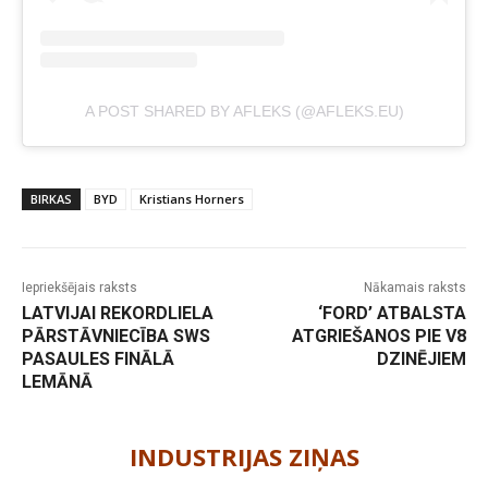
A POST SHARED BY AFLEKS (@AFLEKS.EU)
BIRKAS
BYD
Kristians Horners
Iepriekšējais raksts
Nākamais raksts
LATVIJAI REKORDLIELA
‘FORD’ ATBALSTA
PĀRSTĀVNIECĪBA SWS
ATGRIEŠANOS PIE V8
PASAULES FINĀLĀ
DZINĒJIEM
LEMĀNĀ
-
INDUSTRIJAS ZIŅAS