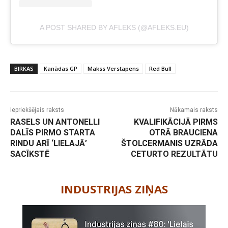
A POST SHARED BY AFLEKS (@AFLEKS.EU)
BIRKAS
Kanādas GP
Makss Verstapens
Red Bull
Iepriekšējais raksts
Nākamais raksts
RASELS UN ANTONELLI
KVALIFIKĀCIJĀ PIRMS
DALĪS PIRMO STARTA
OTRĀ BRAUCIENA
RINDU ARĪ ‘LIELAJĀ’
ŠTOLCERMANIS UZRĀDA
SACĪKSTĒ
CETURTO REZULTĀTU
-
INDUSTRIJAS ZIŅAS