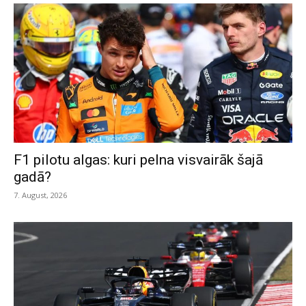
F1 pilotu algas: kuri pelna visvairāk šajā
gadā?
7. August, 2026