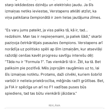
starp iekšdedzes dzinēju un elektrisko jaudu. Ja šīs
izmaiņas netiks ieviestas, Verstapens atklāti atzīst, ka
viņa palikšana čempionātā ir zem lielas jautājuma zīmes.
“Es varu jums pateikt, ja viss paliks tā, kā ir, tad…
redzēsim. Man tas ir nepieņemami, ja paliek šādi,” skarbi
paziņoja četrkārtējais pasaules čempions. Verstapens arī
norādīja uz politisko spēli ap šīm izmaiņām, kur atsevišķi
ražotāji cenšas kavēt progresu savtīgu interešu dēļ:
“Tāda nu ir “Formula 1″. Tas vienkārši tā ir. Žēl, ka tā. Bet
paliksim pie pozitīvā. Mēs joprojām raugāmies uz to, lai
šīs izmaiņas notiktu. Protams, daži cilvēki, kuriem šobrīd
varbūt ir neliela priekšrocība, mēģinās radīt grūtības. Bet,
ja FIA ir spēcīga un arī no F1 vadības puses būs
spiediens, tad tas būtu vienkārši jāizdara.”
REKLĀMA