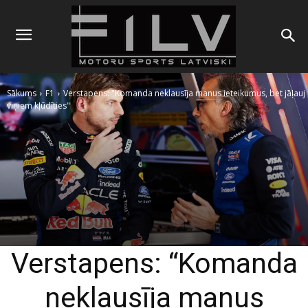
Sākums
F1
Verstapens: "Komanda neklausīja manus ieteikumus, bet jāļauj
viņiem kļūdīties"
Verstapens: “Komanda
neklausīja manus