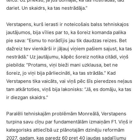
dariet. Un skaidrs, ka tas nestrādāja.”
Verstapens, kurš ierasti ir noteicošais balss tehniskajos
jautājumos, bija vīlies par to, ka šoreiz komanda palika
pie sava: “Esmu to norādījis jau tik daudzas reizes. Bet
dažreiz tev vienkārši ir jāļauj viņiem pašiem sajust, ka tas
nestrādā.” Uz jautājumu, kāpēc šoreiz notika citādi, viņš
piebilda: “Protams, viņi bieži mani uzklausa, bet ne
šoreiz, jo viņi bija pārliecināti, ka tas strādās.” Kad
Verstapens tika vaicāts, vai viņš pēc šīs pieredzes neļaus
tam atkārtoties, viņš bija lakonisks: “Jā, es domāju, ka tas
ir diezgan skaidrs.”
Paralēli tehniskajām problēmām Monreālā, Verstapens
turpina savu cīņu par fundamentālām izmaiņām F1. Viņš ir
kategorisks attiecībā uz plānotajām dzinēju reformām
2027. gadam, kas paredz 60 pret 40 jaudas sadalījumu