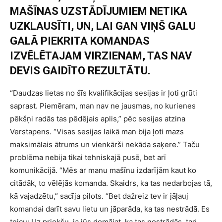
MAŠĪNAS UZSTĀDĪJUMIEM NETIKA
UZKLAUSĪTI, UN, LAI GAN VIŅŠ GALU
GALĀ PIEKRITA KOMANDAS
IZVĒLĒTAJAM VIRZIENAM, TAS NAV
DEVIS GAIDĪTO REZULTĀTU.
“Daudzas lietas no šīs kvalifikācijas sesijas ir ļoti grūti
saprast. Piemēram, man nav ne jausmas, no kurienes
pēkšņi radās tas pēdējais aplis,” pēc sesijas atzina
Verstapens. “Visas sesijas laikā man bija ļoti mazs
maksimālais ātrums un vienkārši nekāda saķere.” Taču
problēma nebija tikai tehniskajā pusē, bet arī
komunikācijā. “Mēs ar manu mašīnu izdarījām kaut ko
citādāk, to vēlējās komanda. Skaidrs, ka tas nedarbojas tā,
kā vajadzētu,” sacīja pilots. “Bet dažreiz tev ir jāļauj
komandai darīt savu lietu un jāparāda, ka tas nestrādā. Es
teicu: Uz priekšu, ja jūs domājat, ka tas nostrādās, tad