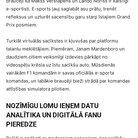
braucēji kā Makss Verstapens un Lando Noriss ir kaislīgi
e-sportisti. E-sports ļauj saglabāt asu prātu, trenēt
refleksus un uzturēt sacensību garu starp īstajiem Grand
Prix posmiem.
Turklāt virtuālās sacīkstes ir kļuvušas par platformu
talantu meklētājiem. Piemēram, Janam Mardenboro un
daudziem citiem veiksmīgi izdevies pārkāpt no
videospēļu krēsla uz īstu sacīkšu auto. Mūsdienās
vairākām F1 komandām ir savas oficiālās e-sporta
komandas, un labākie braucēji bieži strādā par komandas
attīstības simulatora pilotiem.
NOZĪMĪGU LOMU IEŅEM DATU
ANALĪTIKA UN DIGITĀLĀ FANU
PIEREDZE