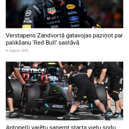
Verstapens Zandvortā gatavojas paziņot par
palikšanu ‘Red Bull’ sastāvā
6. August, 2026
Antonelli varētu saņemt starta vietu sodu