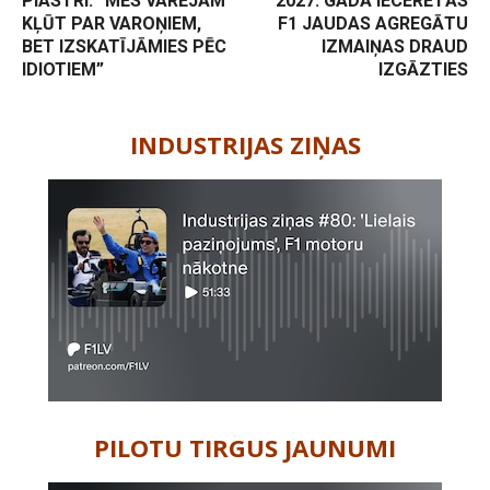
PIASTRI: “MĒS VARĒJĀM
2027. GADĀ IECERĒTĀS
KĻŪT PAR VAROŅIEM,
F1 JAUDAS AGREGĀTU
BET IZSKATĪJĀMIES PĒC
IZMAIŅAS DRAUD
IDIOTIEM”
IZGĀZTIES
-
INDUSTRIJAS ZIŅAS
PILOTU TIRGUS JAUNUMI