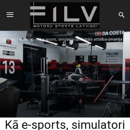
Sākums
Noderīgi
Kā e-sports, simulatori un digitālā attīstība izmainīja F1?
Kā e-sports, simulatori