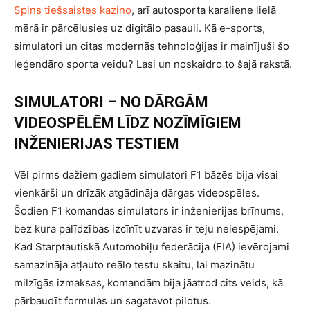
Spins tiešsaistes kazino
, arī autosporta karaliene lielā
mērā ir pārcēlusies uz digitālo pasauli. Kā e-sports,
simulatori un citas modernās tehnoloģijas ir mainījuši šo
leģendāro sporta veidu? Lasi un noskaidro to šajā rakstā.
SIMULATORI – NO DĀRGĀM
VIDEOSPĒLĒM LĪDZ NOZĪMĪGIEM
INŽENIERIJAS TESTIEM
Vēl pirms dažiem gadiem simulatori F1 bāzēs bija visai
vienkārši un drīzāk atgādināja dārgas videospēles.
Šodien F1 komandas simulators ir inženierijas brīnums,
bez kura palīdzības izcīnīt uzvaras ir teju neiespējami.
Kad Starptautiskā Automobiļu federācija (FIA) ievērojami
samazināja atļauto reālo testu skaitu, lai mazinātu
milzīgās izmaksas, komandām bija jāatrod cits veids, kā
pārbaudīt formulas un sagatavot pilotus.