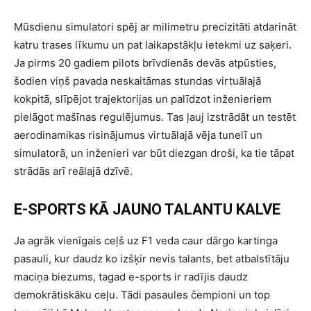
Mūsdienu simulatori spēj ar milimetru precizitāti atdarināt
katru trases līkumu un pat laikapstākļu ietekmi uz saķeri.
Ja pirms 20 gadiem pilots brīvdienās devās atpūsties,
šodien viņš pavada neskaitāmas stundas virtuālajā
kokpitā, slīpējot trajektorijas un palīdzot inženieriem
pielāgot mašīnas regulējumus. Tas ļauj izstrādāt un testēt
aerodinamikas risinājumus virtuālajā vēja tunelī un
simulatorā, un inženieri var būt diezgan droši, ka tie tāpat
strādās arī reālajā dzīvē.
E-SPORTS KĀ JAUNO TALANTU KALVE
Ja agrāk vienīgais ceļš uz F1 veda caur dārgo kartinga
pasauli, kur daudz ko izšķir nevis talants, bet atbalstītāju
maciņa biezums, tagad e-sports ir radījis daudz
demokrātiskāku ceļu. Tādi pasaules čempioni un top