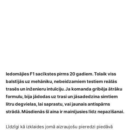
Iedomājies F1 sacīkstes pirms 20 gadiem. Tolaik viss
balstījās uz mehāniku, nebeidzamiem testiem reālās
trasēs un inženieru intuīciju. Ja komanda gribēja ātrāku
formulu, bija jādodas uz trasi un jāsadedzina simtiem
litru degvielas, lai saprastu, vai jaunais antispārns
strādā. Mūsdienās šī aina ir mainījusies līdz nepazīšanai.
Līdzīgi kā izklaides jomā aizraujošu pieredzi piedāvā