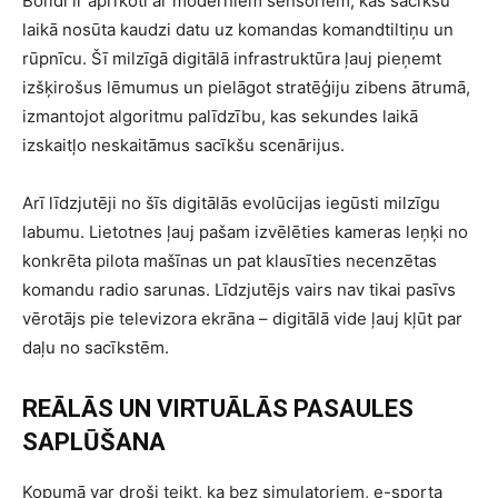
Bolīdi ir aprīkoti ar moderniem sensoriem, kas sacīkšu
laikā nosūta kaudzi datu uz komandas komandtiltiņu un
rūpnīcu. Šī milzīgā digitālā infrastruktūra ļauj pieņemt
izšķirošus lēmumus un pielāgot stratēģiju zibens ātrumā,
izmantojot algoritmu palīdzību, kas sekundes laikā
izskaitļo neskaitāmus sacīkšu scenārijus.
Arī līdzjutēji no šīs digitālās evolūcijas iegūsti milzīgu
labumu. Lietotnes ļauj pašam izvēlēties kameras leņķi no
konkrēta pilota mašīnas un pat klausīties necenzētas
komandu radio sarunas. Līdzjutējs vairs nav tikai pasīvs
vērotājs pie televizora ekrāna – digitālā vide ļauj kļūt par
daļu no sacīkstēm.
REĀLĀS UN VIRTUĀLĀS PASAULES
SAPLŪŠANA
Kopumā var droši teikt, ka bez simulatoriem, e-sporta