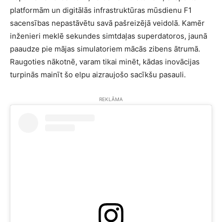
platformām un digitālās infrastruktūras mūsdienu F1
sacensības nepastāvētu savā pašreizējā veidolā. Kamēr
inženieri meklē sekundes simtdaļas superdatoros, jaunā
paaudze pie mājas simulatoriem mācās zibens ātrumā.
Raugoties nākotnē, varam tikai minēt, kādas inovācijas
turpinās mainīt šo elpu aizraujošo sacīkšu pasauli.
REKLĀMA