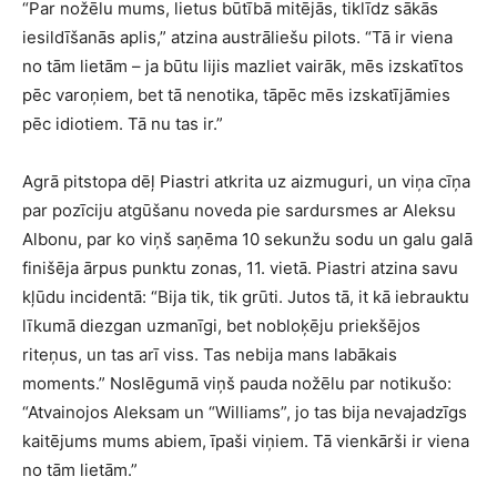
“Par nožēlu mums, lietus būtībā mitējās, tiklīdz sākās
iesildīšanās aplis,” atzina austrāliešu pilots. “Tā ir viena
no tām lietām – ja būtu lijis mazliet vairāk, mēs izskatītos
pēc varoņiem, bet tā nenotika, tāpēc mēs izskatījāmies
pēc idiotiem. Tā nu tas ir.”
Agrā pitstopa dēļ Piastri atkrita uz aizmuguri, un viņa cīņa
par pozīciju atgūšanu noveda pie sardursmes ar Aleksu
Albonu, par ko viņš saņēma 10 sekunžu sodu un galu galā
finišēja ārpus punktu zonas, 11. vietā. Piastri atzina savu
kļūdu incidentā: “Bija tik, tik grūti. Jutos tā, it kā iebrauktu
līkumā diezgan uzmanīgi, bet nobloķēju priekšējos
riteņus, un tas arī viss. Tas nebija mans labākais
moments.” Noslēgumā viņš pauda nožēlu par notikušo:
“Atvainojos Aleksam un “Williams”, jo tas bija nevajadzīgs
kaitējums mums abiem, īpaši viņiem. Tā vienkārši ir viena
no tām lietām.”