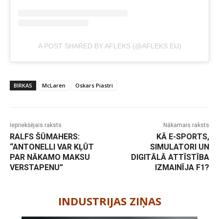
A POST SHARED BY AFLEKS (@AFLEKS.EU)
BIRKAS
McLaren
Oskars Piastri
Iepriekšējais raksts
Nākamais raksts
RALFS ŠŪMAHERS:
KĀ E-SPORTS,
“ANTONELLI VAR KĻŪT
SIMULATORI UN
PAR NĀKAMO MAKSU
DIGITĀLĀ ATTĪSTĪBA
VERSTAPENU”
IZMAINĪJA F1?
-
INDUSTRIJAS ZIŅAS