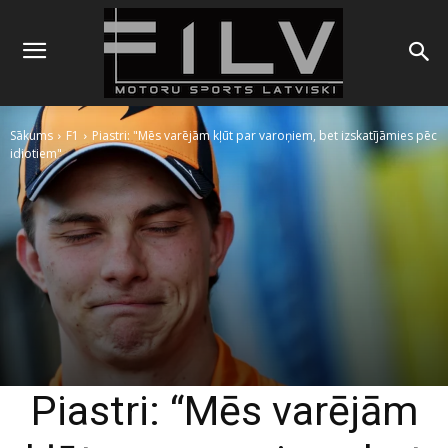
Sākums
F1
Piastri: "Mēs varējām kļūt par varoņiem, bet izskatījāmies pēc
idiotiem"
Piastri: “Mēs varējām