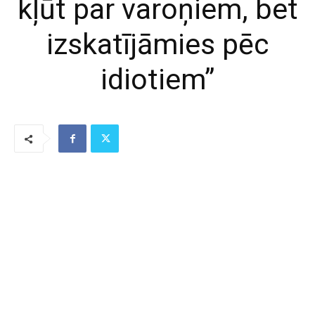
kļūt par varoņiem, bet
izskatījāmies pēc
idiotiem”