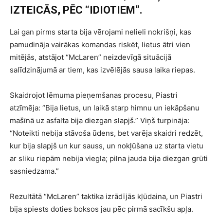
IZTEICĀS, PĒC “IDIOTIEM”.
Lai gan pirms starta bija vērojami nelieli nokrišņi, kas
pamudināja vairākas komandas riskēt, lietus ātri vien
mitējās, atstājot “McLaren” neizdevīgā situācijā
salīdzinājumā ar tiem, kas izvēlējās sausa laika riepas.
Skaidrojot lēmuma pieņemšanas procesu, Piastri
atzīmēja: “Bija lietus, un laikā starp himnu un iekāpšanu
mašīnā uz asfalta bija diezgan slapjš.” Viņš turpināja:
“Noteikti nebija stāvoša ūdens, bet varēja skaidri redzēt,
kur bija slapjš un kur sauss, un nokļūšana uz starta vietu
ar sliku riepām nebija viegla; pilna jauda bija diezgan grūti
sasniedzama.”
Rezultātā “McLaren” taktika izrādījās kļūdaina, un Piastri
bija spiests doties boksos jau pēc pirmā sacīkšu apļa.