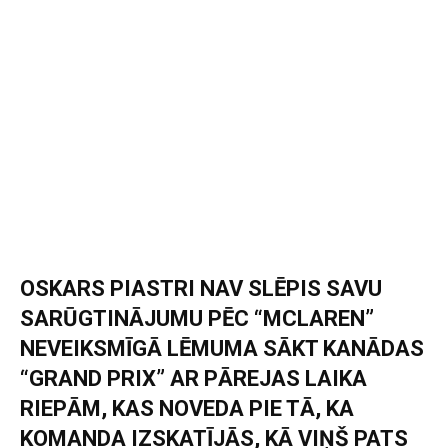
OSKARS PIASTRI NAV SLĒPIS SAVU
SARŪGTINĀJUMU PĒC “MCLAREN”
NEVEIKSMĪGĀ LĒMUMA SĀKT KANĀDAS
“GRAND PRIX” AR PĀREJAS LAIKA
RIEPĀM, KAS NOVEDA PIE TĀ, KA
KOMANDA IZSKATĪJĀS, KĀ VIŅŠ PATS