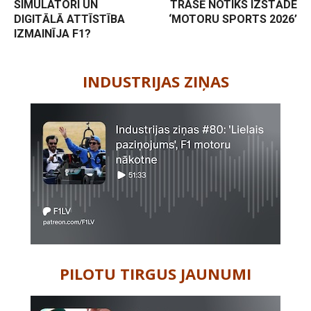
SIMULATORI UN
TRASĒ NOTIKS IZSTĀDE
DIGITĀLĀ ATTĪSTĪBA
‘MOTORU SPORTS 2026’
IZMAINĪJA F1?
-
INDUSTRIJAS ZIŅAS
PILOTU TIRGUS JAUNUMI