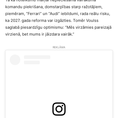
komandu piekrišana, domstarpības starp ražotājiem,
piemēram, “Ferrari” un “Audi” iebildumi, rada reālu risku,
ka 2027. gada reforma var izgāzties. Tomēr Voulss
saglabā piesardzīgu optimismu: “Mēs virzāmies pareizajā
virzienā, bet mums ir jāizdara vairāk.”
REKLĀMA