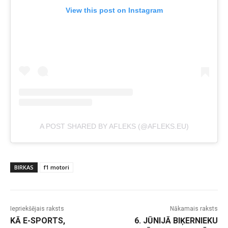
View this post on Instagram
A POST SHARED BY AFLEKS (@AFLEKS.EU)
BIRKAS
f1 motori
Iepriekšējais raksts
Nākamais raksts
KĀ E-SPORTS,
6. JŪNIJĀ BIĶERNIEKU