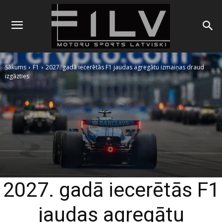
Sākums
F1
2027. gadā iecerētās F1 jaudas agregātu izmaiņas draud
izgāzties
2027. gadā iecerētās F1
jaudas agregātu