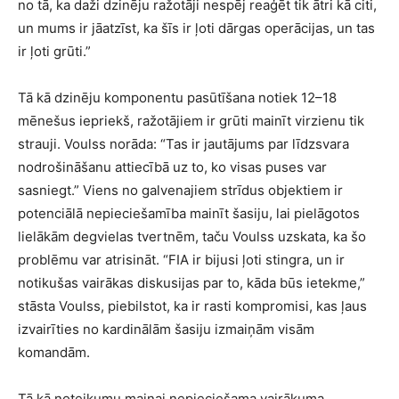
no tā, ka daži dzinēju ražotāji nespēj reaģēt tik ātri kā citi,
un mums ir jāatzīst, ka šīs ir ļoti dārgas operācijas, un tas
ir ļoti grūti.”
Tā kā dzinēju komponentu pasūtīšana notiek 12–18
mēnešus iepriekš, ražotājiem ir grūti mainīt virzienu tik
strauji. Voulss norāda: “Tas ir jautājums par līdzsvara
nodrošināšanu attiecībā uz to, ko visas puses var
sasniegt.” Viens no galvenajiem strīdus objektiem ir
potenciālā nepieciešamība mainīt šasiju, lai pielāgotos
lielākām degvielas tvertnēm, taču Voulss uzskata, ka šo
problēmu var atrisināt. “FIA ir bijusi ļoti stingra, un ir
notikušas vairākas diskusijas par to, kāda būs ietekme,”
stāsta Voulss, piebilstot, ka ir rasti kompromisi, kas ļaus
izvairīties no kardinālām šasiju izmaiņām visām
komandām.
Tā kā noteikumu maiņai nepieciešama vairākuma