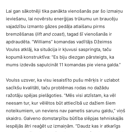
Lai gan sākotnēji tika panākta vienošanās par šo izmaiņu
ieviešanu, lai novērstu enerģijas trūkumu un braucēju
vajadzību izmanto gāzes pedāļa atlaišanu pirms
bremzēšanas (
lift and coast
), tagad šī vienošanās ir
apdraudēta. “Williams” komandas vadītājs Džeimss
Voulss atklāj, ka situācija ir kļuvusi saspringta, taču
kopumā konstruktīva: “Es biju diezgan pārsteigts, ka
mums izdevās sapulcināt 11 komandas pie viena galda.”
Voulss uzsver, ka visu iesaistīto pušu mērķis ir uzlabot
sacīkšu kvalitāti, taču problēmas rodas no dažādu
ražotāju spējas pielāgoties. “Mēs visi atzīstam, ka vēl
neesam tur, kur vēlētos būt attiecībā uz dažiem šiem
noteikumiem, un neviens nav pametis sarunu galdu,” viņš
skaidro. Galveno domstarpību būtība slēpjas tehniskajās
iespējās ātri reaģēt uz izmaiņām. “Daudz kas ir atkarīgs