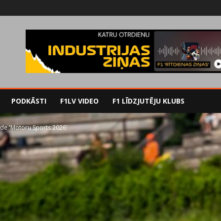
PODKĀSTI
F1LV VIDEO
F1 LĪDZJUTĒJU KLUBS
tāde 'Motoru Sports 2026'