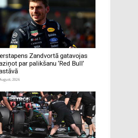
erstapens Zandvortā gatavojas
aziņot par palikšanu ‘Red Bull’
astāvā
 August, 2026