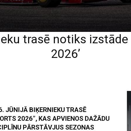
nieku trasē notiks izstād
2026’
. JŪNIJĀ BIĶERNIEKU TRASĒ
ORTS 2026”, KAS APVIENOS DAŽĀDU
CIPLĪNU PĀRSTĀVJUS SEZONAS