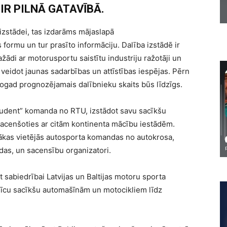
IR PILNĀ GATAVĪBĀ.
izstādei, tas izdarāms mājaslapā
as formu un tur prasīto informāciju. Dalība izstādē ir
ažādi ar motorusportu saistītu industriju ražotāji un
ēju veidot jaunas sadarbības un attīstības iespējas. Pērn
 šogad prognozējamais dalībnieku skaits būs līdzīgs.
Student” komanda no RTU, izstādot savu sacīkšu
sacenšoties ar citām kontinenta mācību iestādēm.
irākas vietējās autosporta komandas no autokrosa,
ndas, un sacensību organizatori.
īt sabiedrībai Latvijas un Baltijas motoru sporta
nīcu sacīkšu automašīnām un motocikliem līdz