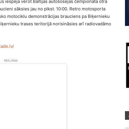
s iespēja vērot Baltijas autošosejas čempionāta otrā
cieni sāksies jau no plkst. 10:00. Retro motosporta
isko motociklu demonstrācijas brauciens pa Biķernieku
Biķernieku trases teritorijā norisināsies arī radiovadāmo
ade.lv/
REKLĀMA