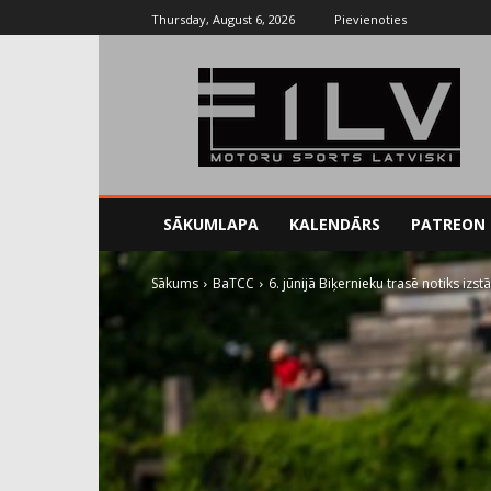
Thursday, August 6, 2026
Pievienoties
SĀKUMLAPA
KALENDĀRS
PATREON
Sākums
BaTCC
6. jūnijā Biķernieku trasē notiks izs