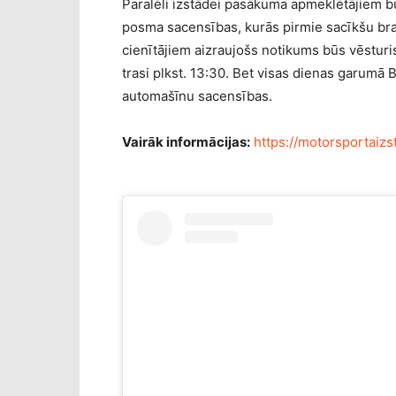
Paralēli izstādei pasākuma apmeklētājiem bū
posma sacensības, kurās pirmie sacīkšu brau
cienītājiem aizraujošs notikums būs vēstur
trasi plkst. 13:30. Bet visas dienas garumā 
automašīnu sacensības.
Vairāk informācijas:
https://motorsportaizst