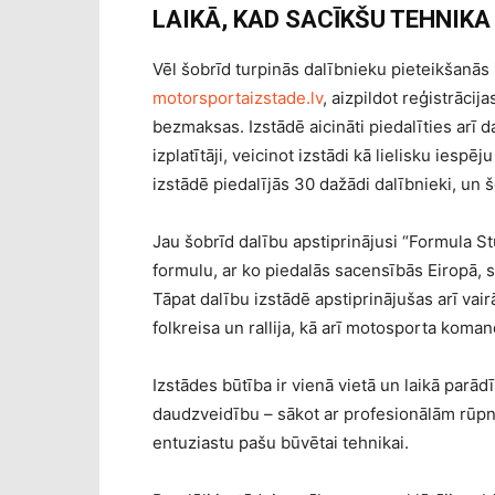
LAIKĀ, KAD SACĪKŠU TEHNIKA 
Vēl šobrīd turpinās dalībnieku pieteikšanās 
motorsportaizstade.lv
, aizpildot reģistrācij
bezmaksas. Izstādē aicināti piedalīties arī d
izplatītāji, veicinot izstādi kā lielisku iesp
izstādē piedalījās 30 dažādi dalībnieki, un
Jau šobrīd dalību apstiprinājusi “Formula 
formulu, ar ko piedalās sacensībās Eiropā, 
Tāpat dalību izstādē apstiprinājušas arī va
folkreisa un rallija, kā arī motosporta koma
Izstādes būtība ir vienā vietā un laikā parād
daudzveidību – sākot ar profesionālām rūp
entuziastu pašu būvētai tehnikai.