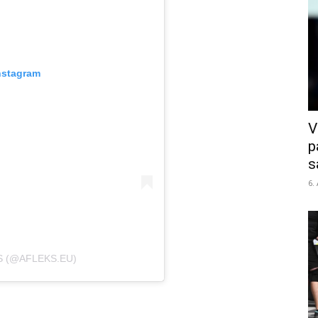
nstagram
V
p
s
6.
S (@AFLEKS.EU)