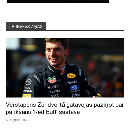
JAUNĀKĀS ZIŅAS
Verstapens Zandvortā gatavojas paziņot par
palikšanu ‘Red Bull’ sastāvā
6. August, 2026