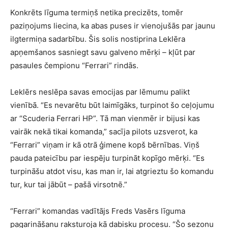
Konkrēts līguma termiņš netika precizēts, tomēr
paziņojums liecina, ka abas puses ir vienojušās par jaunu
ilgtermiņa sadarbību. Šis solis nostiprina Leklēra
apņemšanos sasniegt savu galveno mērķi – kļūt par
pasaules čempionu “Ferrari” rindās.
Leklērs neslēpa savas emocijas par lēmumu palikt
vienībā. “Es nevarētu būt laimīgāks, turpinot šo ceļojumu
ar “Scuderia Ferrari HP”. Tā man vienmēr ir bijusi kas
vairāk nekā tikai komanda,” sacīja pilots uzsverot, ka
“Ferrari” viņam ir kā otrā ģimene kopš bērnības. Viņš
pauda pateicību par iespēju turpināt kopīgo mērķi. “Es
turpināšu atdot visu, kas man ir, lai atgrieztu šo komandu
tur, kur tai jābūt – pašā virsotnē.”
“Ferrari” komandas vadītājs Freds Vasērs līguma
pagarināšanu raksturoja kā dabisku procesu. “Šo sezonu