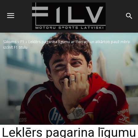
Sākums
F1
Leklērs pagarina līgumu ar 'Ferrari' un atkārtoti pauž mērķi
izcīnīt F1 titulu
Leklērs pagarina līgumu