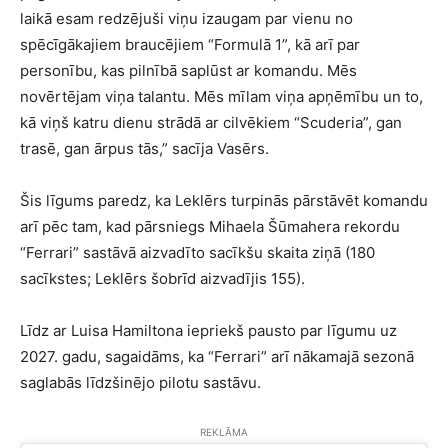
laikā esam redzējuši viņu izaugam par vienu no
spēcīgākajiem braucējiem “Formulā 1”, kā arī par
personību, kas pilnībā saplūst ar komandu. Mēs
novērtējam viņa talantu. Mēs mīlam viņa apņēmību un to,
kā viņš katru dienu strādā ar cilvēkiem “Scuderia”, gan
trasē, gan ārpus tās,” sacīja Vasērs.
Šis līgums paredz, ka Leklērs turpinās pārstāvēt komandu
arī pēc tam, kad pārsniegs Mihaela Šūmahera rekordu
“Ferrari” sastāvā aizvadīto sacīkšu skaita ziņā (180
sacīkstes; Leklērs šobrīd aizvadījis 155).
Līdz ar Luisa Hamiltona iepriekš pausto par līgumu uz
2027. gadu, sagaidāms, ka “Ferrari” arī nākamajā sezonā
saglabās līdzšinējo pilotu sastāvu.
REKLĀMA