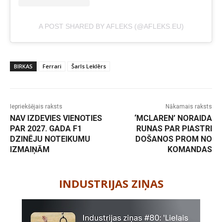
A POST SHARED BY AFLEKS (@AFLEKS.EU)
BIRKAS
Ferrari
Šarls Leklērs
Iepriekšējais raksts
Nākamais raksts
NAV IZDEVIES VIENOTIES
‘MCLAREN’ NORAIDA
PAR 2027. GADA F1
RUNAS PAR PIASTRI
DZINĒJU NOTEIKUMU
DOŠANOS PROM NO
IZMAIŅĀM
KOMANDAS
-
INDUSTRIJAS ZIŅAS