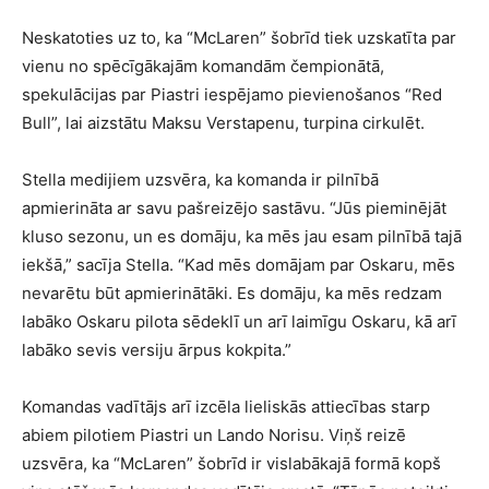
Neskatoties uz to, ka “McLaren” šobrīd tiek uzskatīta par
vienu no spēcīgākajām komandām čempionātā,
spekulācijas par Piastri iespējamo pievienošanos “Red
Bull”, lai aizstātu Maksu Verstapenu, turpina cirkulēt.
Stella medijiem uzsvēra, ka komanda ir pilnībā
apmierināta ar savu pašreizējo sastāvu. “Jūs pieminējāt
kluso sezonu, un es domāju, ka mēs jau esam pilnībā tajā
iekšā,” sacīja Stella. “Kad mēs domājam par Oskaru, mēs
nevarētu būt apmierinātāki. Es domāju, ka mēs redzam
labāko Oskaru pilota sēdeklī un arī laimīgu Oskaru, kā arī
labāko sevis versiju ārpus kokpita.”
Komandas vadītājs arī izcēla lieliskās attiecības starp
abiem pilotiem Piastri un Lando Norisu. Viņš reizē
uzsvēra, ka “McLaren” šobrīd ir vislabākajā formā kopš