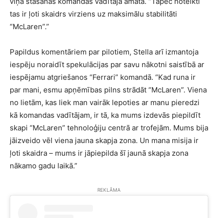
viņa stāšanās komandas vadītāja amatā. “Tāpēc noteikti
tas ir ļoti skaidrs virziens uz maksimālu stabilitāti
“McLaren”.”
Papildus komentāriem par pilotiem, Stella arī izmantoja
iespēju noraidīt spekulācijas par savu nākotni saistībā ar
iespējamu atgriešanos “Ferrari” komandā. “Kad runa ir
par mani, esmu apņēmības pilns strādāt “McLaren”. Viena
no lietām, kas liek man vairāk lepoties ar manu pieredzi
kā komandas vadītājam, ir tā, ka mums izdevās piepildīt
skapi “McLaren” tehnoloģiju centrā ar trofejām. Mums bija
jāizveido vēl viena jauna skapja zona. Un mana misija ir
ļoti skaidra – mums ir jāpiepilda šī jaunā skapja zona
nākamo gadu laikā.”
REKLĀMA