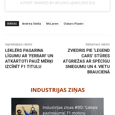
A POST SHARED BY AFLEKS (@AFLEKS.EU)
BIRKAS
Andrea Stella
McLaren
Oskars Piastri
Iepriekšējais raksts
Nākamais raksts
LEKLĒRS PAGARINA
ZVIEDRIS PIE ‘LEGEND
LĪGUMU AR ‘FERRARI’ UN
CARS’ STŪRES
ATKĀRTOTI PAUŽ MĒRĶI
ATGRIEŽAS AR SPĒCĪGU
IZCĪNĪT F1 TITULU
SNIEGUMU UN 4. VIETU
BRAUCIENĀ
-
INDUSTRIJAS ZIŅAS