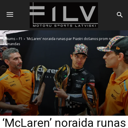
Sākums
F1
'McLaren' noraida runas par Piastri došanos prom no
komandas
‘McLaren’ noraida runas