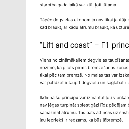
starpība gada laikā var kļūt ļoti jūtama.
Tāpēc degvielas ekonomija nav tikai jautājum
kad braukt, ar kādu ātrumu braukt, kā uzturē
“Lift and coast” – F1 prin
Viens no zināmākajiem degvielas taupīšana
nozīmē, ka pilots pirms bremzēšanas zonas ma
tikai pēc tam bremzē. No malas tas var izska
var palīdzēt ietaupīt degvielu un saglabāt ri
Ikdienā šo principu var izmantot ļoti vienkār
nav jēgas turpināt spiest gāzi līdz pēdējam br
samazināt ātrumu. Tas pats attiecas uz sas
jau iepriekš ir redzams, ka būs jābremzē.