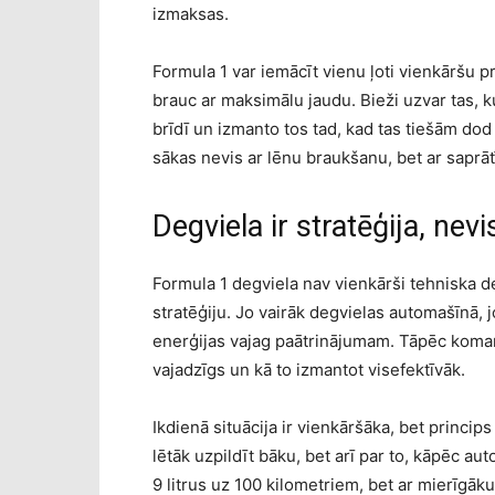
izmaksas.
Formula 1 var iemācīt vienu ļoti vienkāršu pr
brauc ar maksimālu jaudu. Bieži uzvar tas, k
brīdī un izmanto tos tad, kad tas tiešām dod 
sākas nevis ar lēnu braukšanu, bet ar saprā
Degviela ir stratēģija, nev
Formula 1 degviela nav vienkārši tehniska d
stratēģiju. Jo vairāk degvielas automašīnā, 
enerģijas vajag paātrinājumam. Tāpēc komand
vajadzīgs un kā to izmantot visefektīvāk.
Ikdienā situācija ir vienkāršāka, bet princips
lētāk uzpildīt bāku, bet arī par to, kāpēc au
9 litrus uz 100 kilometriem, bet ar mierīgāk