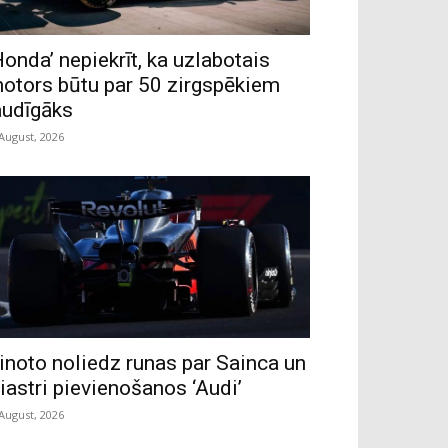
Honda’ nepiekrīt, ka uzlabotais
otors būtu par 50 zirgspēkiem
audīgāks
 August, 2026
inoto noliedz runas par Sainca un
iastri pievienošanos ‘Audi’
 August, 2026