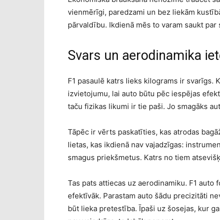
vienmērīgi, paredzami un bez liekām kustī
pārvaldību. Ikdienā mēs to varam saukt par
Svars un aerodinamika iet
F1 pasaulē katrs lieks kilograms ir svarīgs
izvietojumu, lai auto būtu pēc iespējas efek
taču fizikas likumi ir tie paši. Jo smagāks au
Tāpēc ir vērts paskatīties, kas atrodas bagā
lietas, kas ikdienā nav vajadzīgas: instrume
smagus priekšmetus. Katrs no tiem atsevišķi v
Tas pats attiecas uz aerodinamiku. F1 auto fo
efektīvāk. Parastam auto šādu precizitāti nev
būt lieka pretestība. Īpaši uz šosejas, kur 