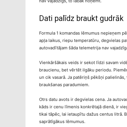
nav vajadzīgs, to labāk noņemt.
Dati palīdz braukt gudrāk
Formula 1 komandas lēmumus nepieņem pēc 
apļa laikus, riepu temperatūru, degvielas pa
autovadītājam šāda telemetrija nav vajadzīga
Vienkāršākais veids ir sekot līdzi savam vid
braucienu, bet vērtēt ilgāku periodu. Piemēr
un cik vasarā. Ja patēriņš pēkšņi palielinās
braukšanas paradumiem.
Otrs datu avots ir degvielas cena. Ja autov
kāds ir cenu līmenis konkrētajā dienā, ir vi
tikai tāpēc, lai ietaupītu dažus centus litrā
saprātīgākus lēmumus.