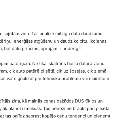
sajūtām vien. Tās analizē milzīgu datu daudzumu:
tēriņu, enerģijas atgūšanu un daudz ko citu. Ikdienas
, bet datu princips joprojām ir noderīgs.
ējam patēriņam. Ne tikai skatīties borta datorā vienu
am, cik auto patērē pilsētā, cik uz šosejas, cik ziemā
, tas var signalizēt par tehnisku problēmu vai mainītiem
adītājs zina, kā mainās cenas dažādos DUS tīklos un
eglāk plānot izmaksas. Tas nenozīmē braukt pāri pilsētai
. Bet tas palīdz saprast kopējo cenu tendenci un pieņemt