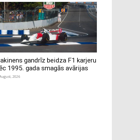
akinens gandrīz beidza F1 karjeru
ēc 1995. gada smagās avārijas
 August, 2026