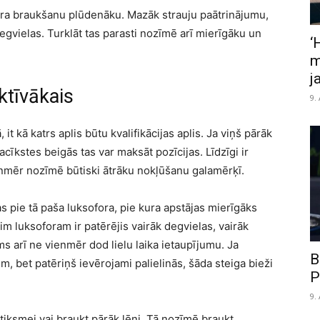
ra braukšanu plūdenāku. Mazāk strauju paātrinājumu,
gvielas. Turklāt tas parasti nozīmē arī mierīgāku un
‘
m
j
ktīvākais
9.
 it kā katrs aplis būtu kvalifikācijas aplis. Ja viņš pārāk
acīkstes beigās tas var maksāt pozīcijas. Līdzīgi ir
enmēr nozīmē būtiski ātrāku nokļūšanu galamērķī.
s pie tā paša luksofora, pie kura apstājas mierīgāks
z šim luksoforam ir patērējis vairāk degvielas, vairāk
s arī ne vienmēr dod lielu laika ietaupījumu. Ja
B
m, bet patēriņš ievērojami palielinās, šāda steiga bieži
P
9.
ksmei vai braukt pārāk lēni. Tā nozīmē braukt