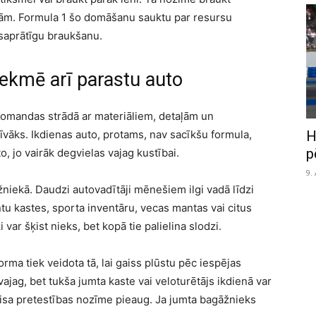
bām. Formula 1 šo domāšanu sauktu par resursu
 saprātīgu braukšanu.
ekmē arī parastu auto
. Komandas strādā ar materiāliem, detaļām un
tīvāks. Ikdienas auto, protams, nav sacīkšu formula,
H
p
to, jo vairāk degvielas vajag kustībai.
9.
žniekā. Daudzi autovadītāji mēnešiem ilgi vadā līdzi
ntu kastes, sporta inventāru, vecas mantas vai citus
ar šķist nieks, bet kopā tie palielina slodzi.
rma tiek veidota tā, lai gaiss plūstu pēc iespējas
ajag, bet tukša jumta kaste vai veloturētājs ikdienā var
gaisa pretestības nozīme pieaug. Ja jumta bagāžnieks