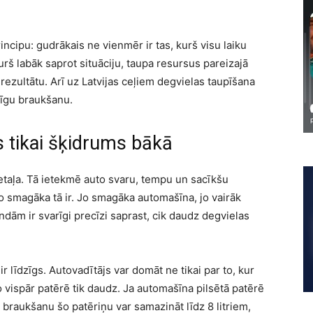
incipu: gudrākais ne vienmēr ir tas, kurš visu laiku
urš labāk saprot situāciju, taupa resursus pareizajā
rezultātu. Arī uz Latvijas ceļiem degvielas taupīšana
tīgu braukšanu.
is tikai šķidrums bākā
etaļa. Tā ietekmē auto svaru, tempu un sacīkšu
jo smagāka tā ir. Jo smagāka automašīna, jo vairāk
ām ir svarīgi precīzi saprast, cik daudz degvielas
 ir līdzīgs. Autovadītājs var domāt ne tikai par to, kur
to vispār patērē tik daudz. Ja automašīna pilsētā patērē
u braukšanu šo patēriņu var samazināt līdz 8 litriem,