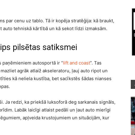
s par cenu uz tablo. Tā ir kopēja stratēģija: kā braukt,
t auto tehniskā kārtībā un kā sekot līdzi izmaksām.
cips pilsētas satiksmei
s paņēmieniem autosportā ir “
lift and coast
”. Tas
zliet agrāk atlaiž akseleratoru, ļauj auto ripot un
tīties kā neliela kustība, bet sacīkstēs šādas nianses
epas.
ši. Ja redzi, ka priekšā luksoforā deg sarkanais signāls,
īdim. Labāk laicīgi atlaist pedāli un ļaut auto mierīgi
trēgumiem, apļveida krustojumiem un situācijām, kur