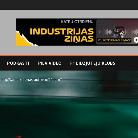
PODKĀSTI
F1LV VIDEO
F1 LĪDZJUTĒJU KLUBS
taupīšanu ikdienas autovadītājiem?