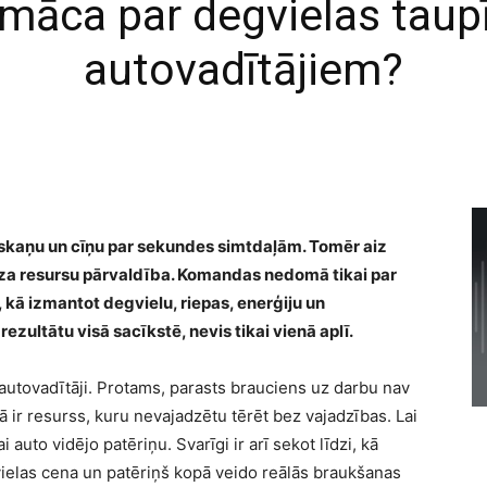
māca par degvielas taup
autovadītājiem?
, skaņu un cīņu par sekundes simtdaļām. Tomēr aiz
ecīza resursu pārvaldība. Komandas nedomā tikai par
, kā izmantot degvielu, riepas, enerģiju un
ezultātu visā sacīkstē, nevis tikai vienā aplī.
autovadītāji. Protams, parasts brauciens uz darbu nav
ā ir resurss, kuru nevajadzētu tērēt bez vajadzības. Lai
 auto vidējo patēriņu. Svarīgi ir arī sekot līdzi, kā
gvielas cena un patēriņš kopā veido reālās braukšanas