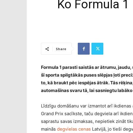
Ko Formula 1 
Share
Formula 1 parasti saistās ar ātrumu, jaudu
šī sporta spilgtākās puses slēpjas ļoti pr
to, kā braukt pēc iespējas ātrāk. Tās rēķina
automašīnas svaru tā, lai sasniegtu labāko r
Līdzīgu domāšanu var izmantot arī ikdienas 
Grand Prix sacīkste, taču degviela arī ikdien
saprastu savas izmaksas, nepietiek zināt tikai
mainās
degvielas cenas
Latvijā, jo tieši de