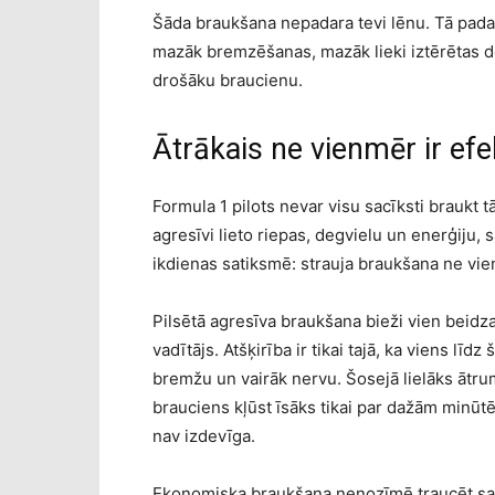
Šāda braukšana nepadara tevi lēnu. Tā pada
mazāk bremzēšanas, mazāk lieki iztērētas de
drošāku braucienu.
Ātrākais ne vienmēr ir efe
Formula 1 pilots nevar visu sacīksti braukt tā,
agresīvi lieto riepas, degvielu un enerģiju, s
ikdienas satiksmē: strauja braukšana ne vi
Pilsētā agresīva braukšana bieži vien beidza
vadītājs. Atšķirība ir tikai tajā, ka viens līd
bremžu un vairāk nervu. Šosejā lielāks ātrum
brauciens kļūst īsāks tikai par dažām minūtē
nav izdevīga.
Ekonomiska braukšana nenozīmē traucēt sati