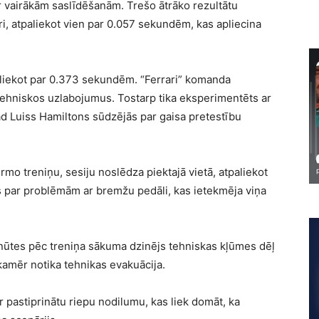
ar vairākām saslīdēšanām. Trešo ātrāko rezultātu
i, atpaliekot vien par 0.057 sekundēm, kas apliecina
paliekot par 0.373 sekundēm. “Ferrari” komanda
tehniskos uzlabojumus. Tostarp tika eksperimentēts ar
ad Luiss Hamiltons sūdzējās par gaisa pretestību
irmo treniņu, sesiju noslēdza piektajā vietā, atpaliekot
 par problēmām ar bremžu pedāli, kas ietekmēja viņa
nūtes pēc treniņa sākuma dzinējs tehniskas kļūmes dēļ
 kamēr notika tehnikas evakuācija.
 pastiprinātu riepu nodilumu, kas liek domāt, ka