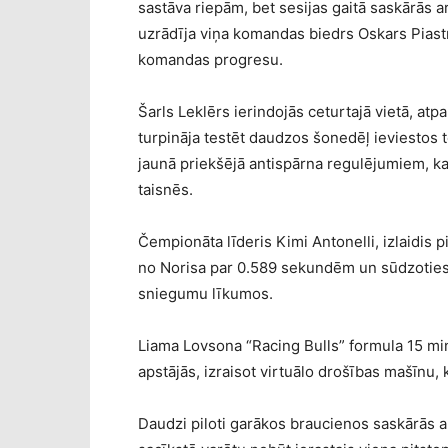
sastāva riepām, bet sesijas gaitā saskārās 
uzrādīja viņa komandas biedrs Oskars Piastr
komandas progresu.
Šarls Leklērs ierindojās ceturtajā vietā, at
turpināja testēt daudzos šonedēļ ieviestos 
jaunā priekšējā antispārna regulējumiem, k
taisnēs.
Čempionāta līderis Kimi Antonelli, izlaidis p
no Norisa par 0.589 sekundēm un sūdzoties
sniegumu līkumos.
Liama Lovsona “Racing Bulls” formula 15 mi
apstājās, izraisot virtuālo drošības mašīnu,
Daudzi piloti garākos braucienos saskārās ar