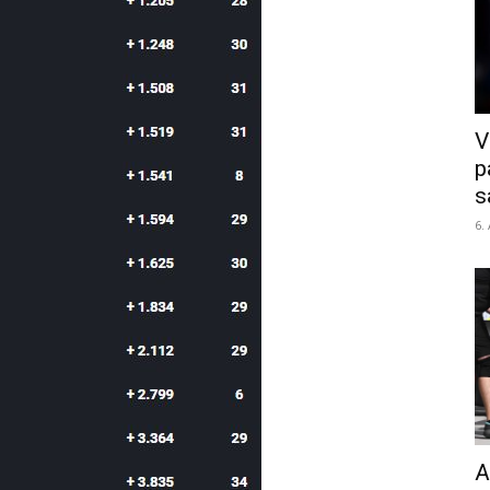
V
p
s
6.
A