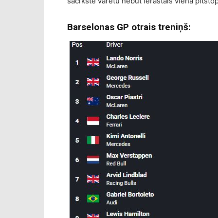
sacīkstē varētu nebūt ierastais viena pitstop
Barselonas GP otrais treniņš: