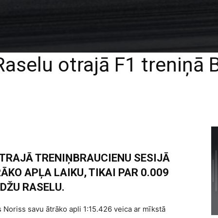
Raselu otrajā F1 treniņā 
OTRAJĀ TRENIŅBRAUCIENU SESIJĀ
KO APĻA LAIKU, TIKAI PAR 0.009
DŽU RASELU.
s Noriss savu ātrāko apli 1:15.426 veica ar mīkstā