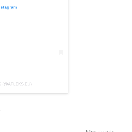
nstagram
S (@AFLEKS.EU)
Nākamais raksts