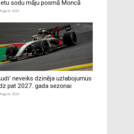
ietu sodu māju posmā Moncā
 August, 2026
Audi’ neveiks dzinēja uzlabojumus
īdz pat 2027. gada sezonai
 August, 2026