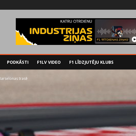
PODKĀSTI
F1LV VIDEO
F1 LĪDZJUTĒJU KLUBS
Barselonas trasē