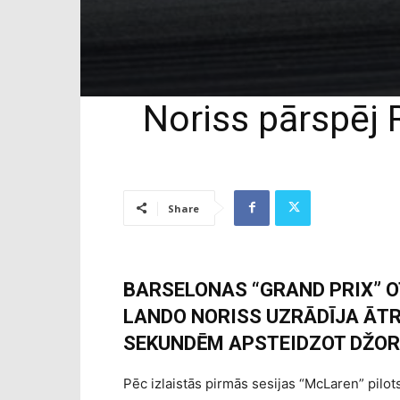
Noriss pārspēj 
Share
BARSELONAS “GRAND PRIX” 
LANDO NORISS UZRĀDĪJA ĀTRĀ
SEKUNDĒM APSTEIDZOT DŽOR
Pēc izlaistās pirmās sesijas “McLaren” pilot