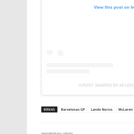
View this post on I
A POST SHARED BY AFLEK
BIRKAS
Barselonas GP
Lando Noriss
McLaren
Iepriekšējais raksts