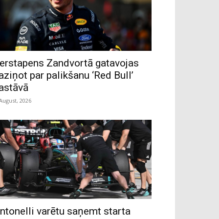
erstapens Zandvortā gatavojas
aziņot par palikšanu ‘Red Bull’
astāvā
 August, 2026
ntonelli varētu saņemt starta