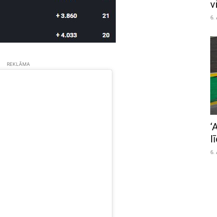
v
6.
REKLĀMA
‘
l
6.