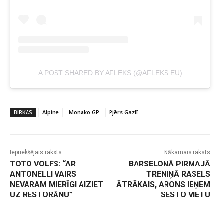
A POST SHARED BY AFLEKS (@AFLEKS.EU)
BIRKAS
Alpine
Monako GP
Pjērs Gazlī
Iepriekšējais raksts
Nākamais raksts
TOTO VOLFS: “AR
BARSELONĀ PIRMAJĀ
ANTONELLI VAIRS
TRENIŅĀ RASELS
NEVARAM MIERĪGI AIZIET
ĀTRĀKAIS, ARONS IEŅEM
UZ RESTORĀNU”
SESTO VIETU
-