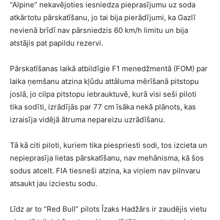
“Alpine” nekavējoties iesniedza pieprasījumu uz soda
atkārtotu pārskatīšanu, jo tai bija pierādījumi, ka Gazlī
nevienā brīdī nav pārsniedzis 60 km/h limitu un bija
atstājis pat papildu rezervi.
Pārskatīšanas laikā atbildīgie F1 menedžmentā (FOM) par
laika ņemšanu atzina kļūdu attāluma mērīšanā pitstopu
joslā, jo cilpa pitstopu iebrauktuvē, kurā visi seši piloti
tika sodīti, izrādījās par 77 cm īsāka nekā plānots, kas
izraisīja vidējā ātruma nepareizu uzrādīšanu.
Tā kā citi piloti, kuriem tika piespriesti sodi, tos izcieta un
nepieprasīja lietas pārskatīšanu, nav mehānisma, kā šos
sodus atcelt. FIA tiesneši atzina, ka viņiem nav pilnvaru
atsaukt jau izciestu sodu.
Līdz ar to “Red Bull” pilots Īzaks Hadžārs ir zaudējis vietu