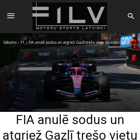
Sākums
F1
FIA anulē sodus un atgriež Gazlī trešo vietu Monako GP
FIA anulē sodus un
atgriež Gazlī trešo vietu