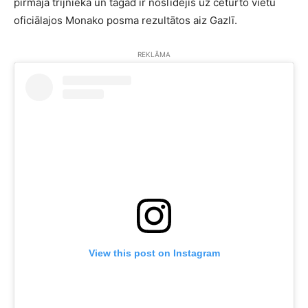
pirmajā trijniekā un tagad ir noslīdējis uz ceturto vietu
oficiālajos Monako posma rezultātos aiz Gazlī.
REKLĀMA
View this post on Instagram