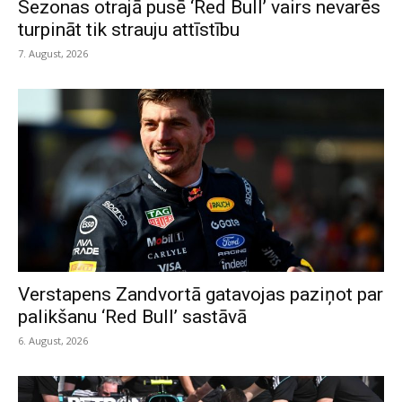
Sezonas otrajā pusē ‘Red Bull’ vairs nevarēs
turpināt tik strauju attīstību
7. August, 2026
Verstapens Zandvortā gatavojas paziņot par
palikšanu ‘Red Bull’ sastāvā
6. August, 2026