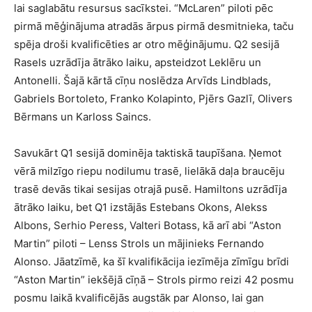
lai saglabātu resursus sacīkstei. “McLaren” piloti pēc
pirmā mēģinājuma atradās ārpus pirmā desmitnieka, taču
spēja droši kvalificēties ar otro mēģinājumu. Q2 sesijā
Rasels uzrādīja ātrāko laiku, apsteidzot Leklēru un
Antonelli. Šajā kārtā cīņu noslēdza Arvīds Lindblads,
Gabriels Bortoleto, Franko Kolapinto, Pjērs Gazlī, Olivers
Bērmans un Karloss Saincs.
Savukārt Q1 sesijā dominēja taktiskā taupīšana. Ņemot
vērā milzīgo riepu nodilumu trasē, lielākā daļa braucēju
trasē devās tikai sesijas otrajā pusē. Hamiltons uzrādīja
ātrāko laiku, bet Q1 izstājās Estebans Okons, Alekss
Albons, Serhio Peress, Valteri Botass, kā arī abi “Aston
Martin” piloti – Lenss Strols un mājinieks Fernando
Alonso. Jāatzīmē, ka šī kvalifikācija iezīmēja zīmīgu brīdi
“Aston Martin” iekšējā cīņā – Strols pirmo reizi 42 posmu
posmu laikā kvalificējās augstāk par Alonso, lai gan