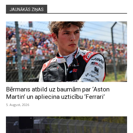
JAUNĀKĀS ZIŅAS
Bērmans atbild uz baumām par ‘Aston
Martin’ un apliecina uzticību ‘Ferrari’
5. August, 2026