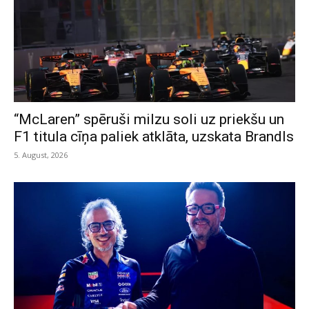
“McLaren” spēruši milzu soli uz priekšu un
F1 titula cīņa paliek atklāta, uzskata Brandls
5. August, 2026