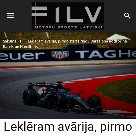
Sākums
F1
Leklēram avārija, pirmo starta rindu Barselonā nodrošina
Rasels un Hamiltons
Leklēram avārija, pirmo