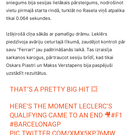
sniegums bija sesijas lielākais pārsteigums, nodrošinot
vietu pirmajā starta rindā, turklāt no Rasela viņš atpalika
tikai 0.064 sekundes.
Izšķirošā cīņa sākās ar pamatīgu drāmu. Leklērs
piedzīvoja avāriju ceturtajā līkumā, zaudējot kontroli pār
savu “Ferrari” jau paātrināšanās laikā. Tas izraisīja
sarkanos karogus, pārtraucot sesiju brīdī, kad tikai
Oskars Piastri un Makss Verstapens bija paspējuši
uzstādīt rezultātus.
THAT’S A PRETTY BIG HIT 💥
HERE’S THE MOMENT LECLERC’S
QUALIFYING CAME TO AN END 🎥
#F1
#BARCELONAGP
PIC.TWITTER.COM/XMX5KP76MW