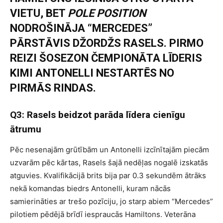
VIETU, BET
POLE POSITION
NODROŠINĀJA “MERCEDES”
PĀRSTĀVIS DŽORDŽS RASELS. PIRMO
REIZI ŠOSEZON ČEMPIONĀTA LĪDERIS
KIMI ANTONELLI NESTARTĒS NO
PIRMĀS RINDAS.
Q3: Rasels beidzot parāda līdera cienīgu
ātrumu
Pēc nesenajām grūtībām un Antonelli izcīnītajām piecām
uzvarām pēc kārtas, Rasels šajā nedēļas nogalē izskatās
atguvies. Kvalifikācijā brits bija par 0.3 sekundēm ātrāks
nekā komandas biedrs Antonelli, kuram nācās
samierināties ar trešo pozīciju, jo starp abiem “Mercedes”
pilotiem pēdējā brīdī iespraucās Hamiltons. Veterāna