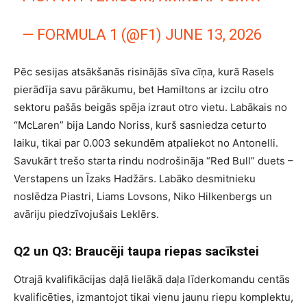
— FORMULA 1 (@F1)
JUNE 13, 2026
Pēc sesijas atsākšanās risinājās sīva cīņa, kurā Rasels
pierādīja savu pārākumu, bet Hamiltons ar izcilu otro
sektoru pašās beigās spēja izraut otro vietu. Labākais no
“McLaren” bija Lando Noriss, kurš sasniedza ceturto
laiku, tikai par 0.003 sekundēm atpaliekot no Antonelli.
Savukārt trešo starta rindu nodrošināja “Red Bull” duets –
Verstapens un Īzaks Hadžārs. Labāko desmitnieku
noslēdza Piastri, Liams Lovsons, Niko Hilkenbergs un
avāriju piedzīvojušais Leklērs.
Q2 un Q3: Braucēji taupa riepas sacīkstei
Otrajā kvalifikācijas daļā lielākā daļa līderkomandu centās
kvalificēties, izmantojot tikai vienu jaunu riepu komplektu,