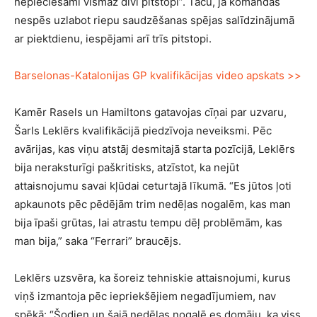
nepieciešami vismaz divi pitstopi”. Taču, ja komandas
nespēs uzlabot riepu saudzēšanas spējas salīdzinājumā
ar piektdienu, iespējami arī trīs pitstopi.
Barselonas-Katalonijas GP kvalifikācijas video apskats >>
Kamēr Rasels un Hamiltons gatavojas cīņai par uzvaru,
Šarls Leklērs kvalifikācijā piedzīvoja neveiksmi. Pēc
avārijas, kas viņu atstāj desmitajā starta pozīcijā, Leklērs
bija neraksturīgi paškritisks, atzīstot, ka nejūt
attaisnojumu savai kļūdai ceturtajā līkumā. “Es jūtos ļoti
apkaunots pēc pēdējām trim nedēļas nogalēm, kas man
bija īpaši grūtas, lai atrastu tempu dēļ problēmām, kas
man bija,” saka “Ferrari” braucējs.
Leklērs uzsvēra, ka šoreiz tehniskie attaisnojumi, kurus
viņš izmantoja pēc iepriekšējiem negadījumiem, nav
spēkā: “Šodien un šajā nedēļas nogalē es domāju, ka viss