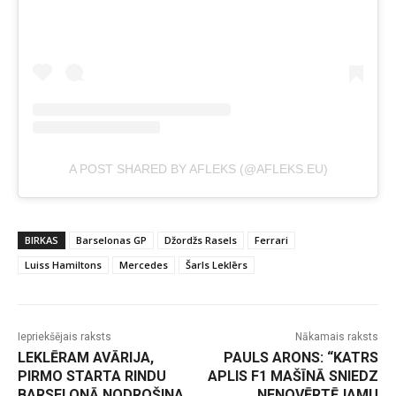
A POST SHARED BY AFLEKS (@AFLEKS.EU)
BIRKAS
Barselonas GP
Džordžs Rasels
Ferrari
Luiss Hamiltons
Mercedes
Šarls Leklērs
Iepriekšējais raksts
Nākamais raksts
LEKLĒRAM AVĀRIJA,
PAULS ARONS: “KATRS
PIRMO STARTA RINDU
APLIS F1 MAŠĪNĀ SNIEDZ
BARSELONĀ NODROŠINA
NENOVĒRTĒJAMU