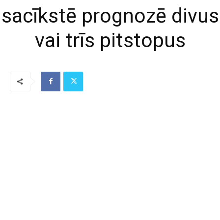
sacīkstē prognozē divus
vai trīs pitstopus