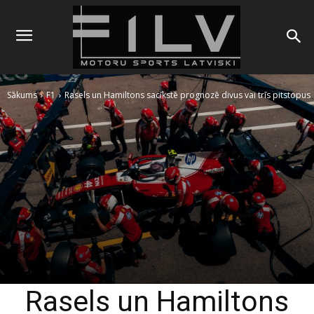
Sākums
F1
Rasels un Hamiltons sacīkstē prognozē divus vai trīs pitstopus
Rasels un Hamiltons