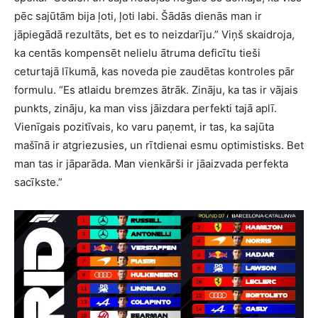
pēc sajūtām bija ļoti, ļoti labi. Šādās dienās man ir
jāpiegādā rezultāts, bet es to neizdarīju.” Viņš skaidroja,
ka centās kompensēt nelielu ātruma deficītu tieši
ceturtajā līkumā, kas noveda pie zaudētas kontroles pār
formulu. “Es atlaidu bremzes ātrāk. Zināju, ka tas ir vājais
punkts, zināju, ka man viss jāizdara perfekti tajā aplī.
Vienīgais pozitīvais, ko varu paņemt, ir tas, ka sajūta
mašīnā ir atgriezusies, un rītdienai esmu optimistisks. Bet
man tas ir jāparāda. Man vienkārši ir jāaizvada perfekta
sacīkste.”