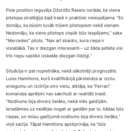
Pole position
ieguvējs Džordžs Rasels norāda, ka viena
pitstopa stratēģija šajā trasē ir praktiski neiespējama. “Es
domāju, ka būsim tuvāk trijiem pitstopiem nekā vienam.
Nedomāju, ka viens pitstops vispār būs iespējams,” saka
“Mercedes” pilots. “Nav arī skaidrs, kura riepa ir
vislabākā. Tas ir diezgan interesanti – uz šāda asfalta visi
trīs riepu sastāvi izskatās diezgan līdzīgi.”
Situācija ir pat nopietnāka, nekā sākotnēji prognozēts.
Luiss Hamiltons, kurš kvalifikācijā pārsteidza ar izcilu
sniegumu un izcīnīja otro vietu, atklāja, ka “Ferrari”
komandas aprēķini nav sakrituši ar realitāti trasē.
“Nodilums bija divreiz lielāks, nekā mēs gaidījām.
Ieradāmies uz nedēļas nogali ar gaidām par to, kādas būs
riepas, un mūsu gadījumā nodilums bija divreiz lielāks,”
viņš sacīja. Tāpat Hamiltons apstiprināja, ka “būs