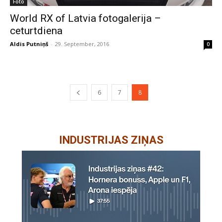
Foto
World RX of Latvia fotogalerija –
ceturtdiena
Aldis Putniņš
-
29. September, 2016
0
6
7
8
INDUSTRIJAS ZIŅAS