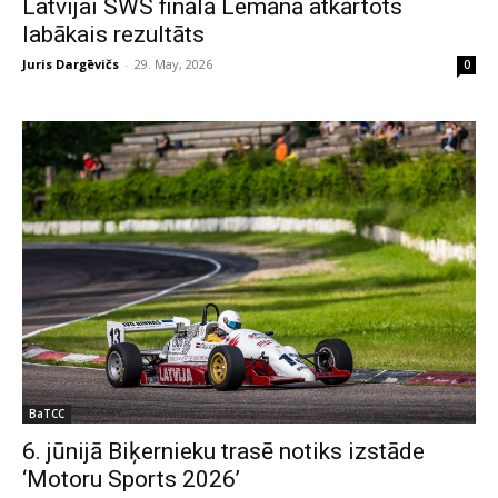
Latvijai SWS finālā Lemānā atkārtots
labākais rezultāts
Juris Dargēvičs
-
29. May, 2026
0
BaTCC
6. jūnijā Biķernieku trasē notiks izstāde
‘Motoru Sports 2026’