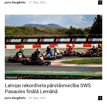
Juris Dargēvičs
-
27. May, 2026
0
Featured
Latvijai rekordliela pārstāvniecība SWS
Pasaules finālā Lemānā
Juris Dargēvičs
-
20. May, 2026
0