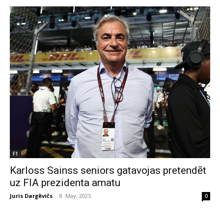
F1
Karloss Sainss seniors gatavojas pretendēt
uz FIA prezidenta amatu
Juris Dargēvičs
-
8. May, 2025
0