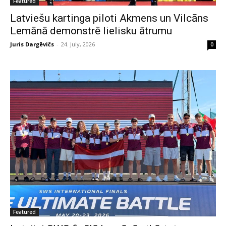
Featured
Latviešu kartinga piloti Akmens un Vilcāns
Lemānā demonstrē lielisku ātrumu
Juris Dargēvičs
-
24. July, 2026
0
Featured