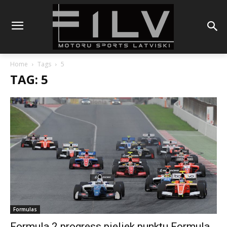
Home
Tags
5
TAG: 5
Formulas
Formula 2 progress pieliek punktu Formula