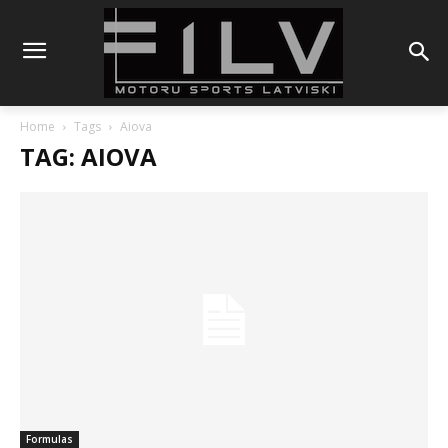
Home
Tags
Aiova
TAG: AIOVA
Formulas