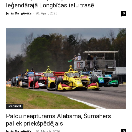
leģendārajā Longbīčas ielu trasē
Juris Dargēvičs
-
20. April, 2026
0
Featured
Palou neapturams Alabamā, Šūmahers
paliek priekšpēdējais
Juris Dargēvičs
-
30. March, 2026
0