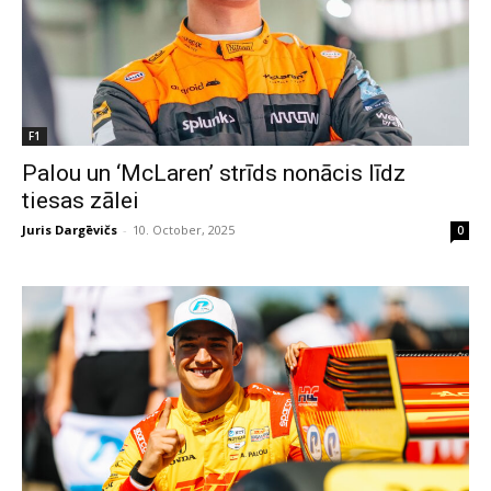
F1
Palou un ‘McLaren’ strīds nonācis līdz
tiesas zālei
Juris Dargēvičs
-
10. October, 2025
0