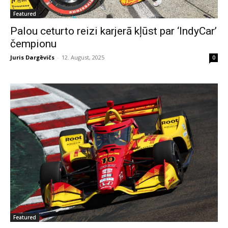
Featured
Palou ceturto reizi karjerā kļūst par ‘IndyCar’
čempionu
Juris Dargēvičs
-
12. August, 2025
0
Featured