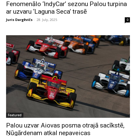
Fenomenālo ‘IndyCar’ sezonu Palou turpina
ar uzvaru ‘Laguna Seca’ trasē
Juris Dargēvičs
-
28. July, 2025
0
Featured
Palou uzvar Aiovas posma otrajā sacīkstē,
Ņūgārdenam atkal nepaveicas