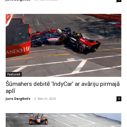
Featured
Šūmahers debitē ‘IndyCar’ ar avāriju pirmajā
aplī
Juris Dargēvičs
-
2. March, 2026
0