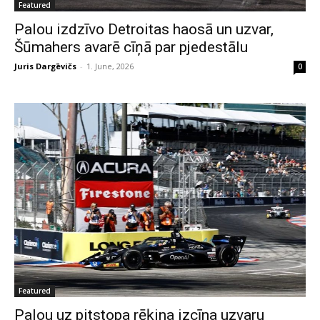
Featured
Palou izdzīvo Detroitas haosā un uzvar,
Šūmahers avarē cīņā par pjedestālu
Juris Dargēvičs
-
1. June, 2026
0
Featured
Palou uz pitstopa rēķina izcīna uzvaru