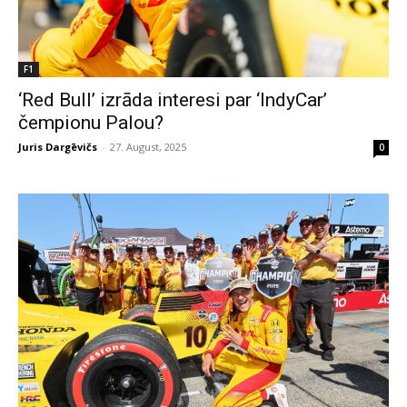
F1
‘Red Bull’ izrāda interesi par ‘IndyCar’
čempionu Palou?
Juris Dargēvičs
-
27. August, 2025
0