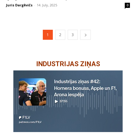
Juris Dargēvičs
-
14. July, 2025
0
1
2
3
INDUSTRIJAS ZIŅAS