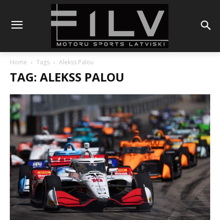
Home
Tags
Alekss Palou
TAG: ALEKSS PALOU