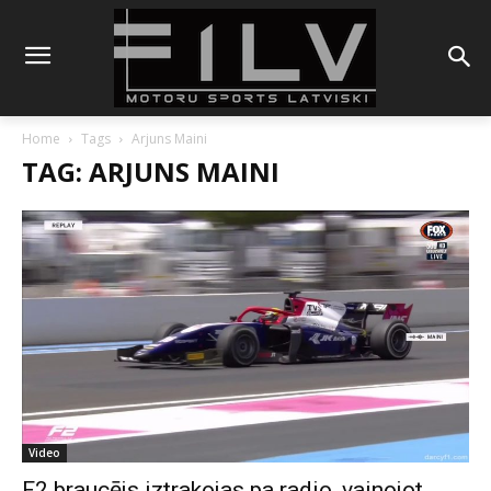
Home
Tags
Arjuns Maini
TAG: ARJUNS MAINI
Video
F2 braucējs iztrakojas pa radio, vainojot