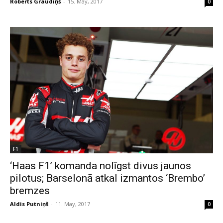
Roberts Graudiņš
-
15. May, 2017
0
F1
‘Haas F1’ komanda nolīgst divus jaunos
pilotus; Barselonā atkal izmantos ‘Brembo’
bremzes
Aldis Putniņš
-
11. May, 2017
0