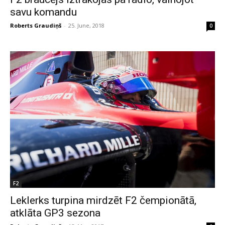
savu komandu
Roberts Graudiņš
-
25. June, 2018
0
F2
Leklerks turpina mirdzēt F2 čempionātā,
atklāta GP3 sezona