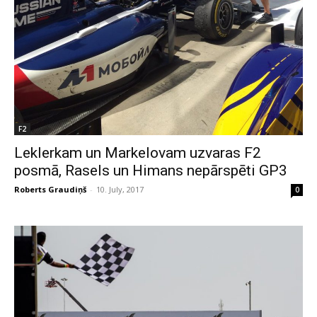
F2
Leklerkam un Markelovam uzvaras F2
posmā, Rasels un Himans nepārspēti GP3
Roberts Graudiņš
-
10. July, 2017
0