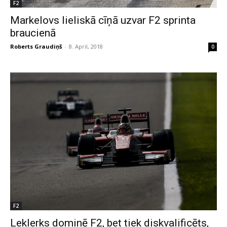
F2
Markelovs lieliskā cīņā uzvar F2 sprinta
braucienā
Roberts Graudiņš
-
8. April, 2018
0
F2
Leklerks dominē F2, bet tiek diskvalificēts,