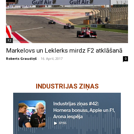
F2
Markelovs un Leklerks mirdz F2 atklāšanā
Roberts Graudiņš
-
16. April, 2017
0
INDUSTRIJAS ZIŅAS